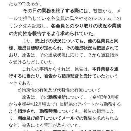
たものであるが、
その日の業務を終了する際には
、被告から、メ
ールで担当している各会員の氏名やそのシステム上の
リンク先を記載し、
各会員とのやり取りの状況や業務
の方向性を報告するよう求められていた
。
また、
売上げの状況についても、他の従業員と同
様、達成目標額が定められ、その達成状況も把握されて
おり
、原告は、その達成状況に応じて、Ｂから適宜指示
を受けるなどしていた。
これらの事情からすれば、原告は、
本件業務を遂
行するに当たり、被告から指揮監督と受けていた
という
べきである。
c)拘束性の有無及び代替性の有無について
原告は、その
勤務場所
について、（令和3年3月頃
から令和4年12月頃まで）長野県のアパートから勤務する
よう
指示され
、
勤務時間
についても、被告の指示によ
り、
開始及び終了についてメールでの報告
を求められる
など、被告による管理が及んでいた。