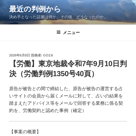
コ
最近の判例から
ン
決め手となった証拠は何か。その後、どうなったのか。
テ
ン
ツ
メニュー
へ
ス
キ
投
2026年6月8日
投稿者:
GOZA
稿
ッ
【労働】東京地裁令和7年9月10日判
日:
プ
決（労働判例1350号40頁）
原告が被告との間で締結した、原告が被告の運営する占
いサイトの会員から届くメールに対して、占いの結果を
踏まえたアドバイス等をメールで回答する業務に係る契
約を、労働契約と認めた事例（確定）
【事案の概要】