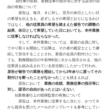
a)仕事の依頼、業務従事の指示等に対する諾否の自
由の有無について
原告は、毎月、Ｂに対し、翌月の休日としたい日
の希望を伝えるも、必ずしもその希望どおりになるわけ
ではなく、
他の従業員の希望を踏まえた被告での調整の
結果、休日として希望していた日においても、本件業務
に従事しなければならなかった
。
そして、本件業務については、新規の会員に対し
てやり取りを開始して以降は、その者の鑑定士として継
続して担当することとされ、新規の会員の割付けについ
ても、勤務開始日の午前9時頃にＢから指示される、他の
従業員も組み込まれている担当順にしたがって行われ、
原告が被告での業務を開始してから
2
年余りに渡ってその
割付けを断ったことがなかった
ことを踏まえれば、
原告において、
業務の依頼、業務従事の指示等に
対し、諾否の自由があったとはいえない
。
b)業務遂行上の指揮監督の有無について
原告は、本件業務に従事するに当たり、かつてＢ
から提供を受けたメールのテンプレートを参考にしてい