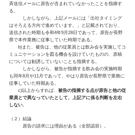
斉送信メールに原告が含まれていなかったことを指摘す
る。
しかしながら、上記メールには「出社タイミング
はそろえる方向で進めています。」と記載されており、
送信された時期も令和4年9月28日であって、原告が長野
県で本件業務に従事していた時期である。
b)また、被告は、他の従業員とは飲み会を実施してコ
ミュニケーションを図る機会を設けていたものの、原稿
については勧誘していないことも指摘する。
しかしながら、被告が指摘する飲み会の実施時期
も同年8月や11月であって、やはり原告が長野県で業務に
従事していた時期ある。
c)以上からすれば、
被告の指摘する点が原告と他の従
業員とで異なっていたとして、上記アに係る判断を左右
しない
。
（２）結論
原告の請求には理由がある（全部認容）。