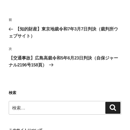
ー
投
前
前
稿
の
【知的財産】東京地裁令和7年3月7日判決（裁判所ウ
ナ
投
ェブサイト）
ビ
稿
ゲ
次
次
の
ー
【交通事故】広島高裁令和5年6月23日判決（自保ジャー
投
シ
ナル2196号158頁）
稿
ョ
ン
検索
検
検
索
索: