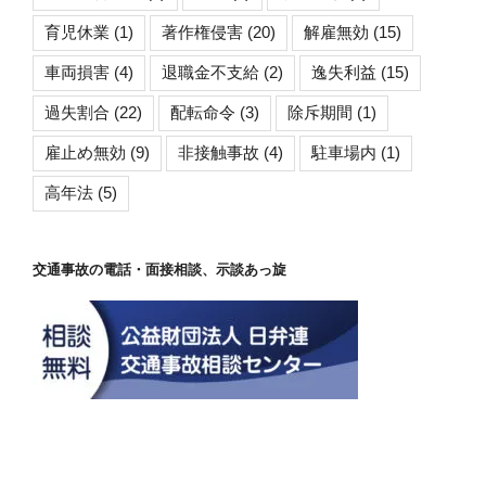
育児休業
(1)
著作権侵害
(20)
解雇無効
(15)
車両損害
(4)
退職金不支給
(2)
逸失利益
(15)
過失割合
(22)
配転命令
(3)
除斥期間
(1)
雇止め無効
(9)
非接触事故
(4)
駐車場内
(1)
高年法
(5)
交通事故の電話・面接相談、示談あっ旋