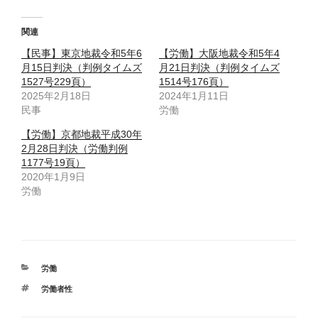
関連
【民事】東京地裁令和5年6
【労働】大阪地裁令和5年4
月15日判決（判例タイムズ
月21日判決（判例タイムズ
1527号229頁）
1514号176頁）
2025年2月18日
2024年1月11日
民事
労働
【労働】京都地裁平成30年
2月28日判決（労働判例
1177号19頁）
2020年1月9日
労働
カ
労働
テ
タ
労働者性
ゴ
グ
リ