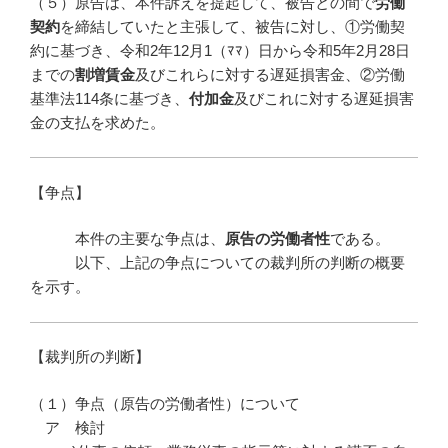
（５）原告は、本件訴えを提起して、被告との間で
労働
契約
を締結していたと主張して、被告に対し、①労働契
約に基づき、令和2年12月1（ﾏﾏ）日から令和5年2月28日
までの
割増賃金
及びこれらに対する遅延損害金、②労働
基準法114条に基づき、
付加金
及びこれに対する遅延損害
金の支払を求めた。
【争点】
本件の主要な争点は、
原告の労働者性
である。
以下、上記の争点についての裁判所の判断の概要
を示す。
【裁判所の判断】
（１）争点（原告の労働者性）について
ア 検討