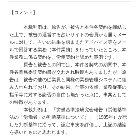
【コメント】
本裁判例は、原告が、被告と本件各契約を締結し
た上で、被告の運営する占いサイトの会員から届くメー
ルに対して、占いの結果を踏まえたアドバイス等をメー
ルで回答する業務（本件業務）を行っていたところ、本
件業務に係る契約を、労働契約と認めた事例です。
原告と被告との間では、本件各契約の期間中、本
件各業務委託契約書が交わされ時期もありましたが、原
告は、被告の他の従業員と同様の業務管理システムに組
み入れられており、その結果、仕事の依頼、業務従事の
指示等に対する諾否の自由も無かった点に、事案として
の特徴があります。
本裁判例は、「労働基準法研究会報告（労働基準
法の「労働者」の判断基準について）」（1985年）が示
した判断基準に沿って、認定事実を評価し、上記の結論
を導いたものと思われます。