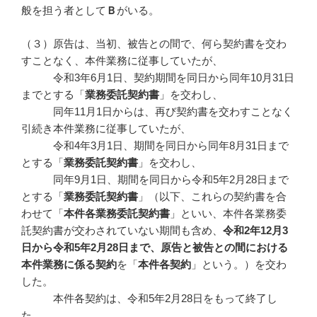
般を担う者として
Ｂ
がいる。
（３）原告は、当初、被告との間で、何ら契約書を交わ
すことなく、本件業務に従事していたが、
令和3年6月1日、契約期間を同日から同年10月31日
までとする「
業務委託契約書
」を交わし、
同年11月1日からは、再び契約書を交わすことなく
引続き本件業務に従事していたが、
令和4年3月1日、期間を同日から同年8月31日まで
とする「
業務委託契約書
」を交わし、
同年9月1日、期間を同日から令和5年2月28日まで
とする「
業務委託契約書
」（以下、これらの契約書を合
わせて「
本件各業務委託契約書
」といい、本件各業務委
託契約書が交わされていない期間も含め、
令和
2
年12
月3
日から令和5
年2
月28
日まで、原告と被告との間における
本件業務に係る契約
を「
本件各契約
」という。）を交わ
した。
本件各契約は、令和5年2月28日をもって終了し
た。