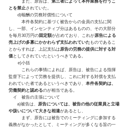
また、原告は、
第三者によって本件業務を行うこ
とを禁止
されていた。
d)報酬の労務対償性について
本件各契約に基づく被告からの金員の支払に関
し、一部、インセンティブ分はあるものの、その大部分
を毎月30万円の
固定額
が占めており、これが
原告による
売上げの多寡にかかわらず支払われていた
ものであるこ
とからすれば、上記支払は
原告の労務の提供に対する対
価
としてされていたというべきである。
e)小括
これらの事情によれば、原告は、被告による指揮
監督下によって労務を提供し、これに対する対償を支払
われていた者であるというべきであり、
本件各契約は、
労働契約と認める
のが相当である。
イ 被告の主張について
a)被告は、
原告については、被告の他の従業員と立場
や扱いについて大きな相違
があるとし、
まず、原告には被告でのミーティングに参加する
義務がなかったとして、ミーティングが多くなる旨の一