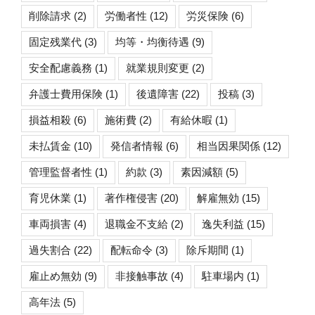
削除請求
(2)
労働者性
(12)
労災保険
(6)
固定残業代
(3)
均等・均衡待遇
(9)
安全配慮義務
(1)
就業規則変更
(2)
弁護士費用保険
(1)
後遺障害
(22)
投稿
(3)
損益相殺
(6)
施術費
(2)
有給休暇
(1)
未払賃金
(10)
発信者情報
(6)
相当因果関係
(12)
管理監督者性
(1)
約款
(3)
素因減額
(5)
育児休業
(1)
著作権侵害
(20)
解雇無効
(15)
車両損害
(4)
退職金不支給
(2)
逸失利益
(15)
過失割合
(22)
配転命令
(3)
除斥期間
(1)
雇止め無効
(9)
非接触事故
(4)
駐車場内
(1)
高年法
(5)