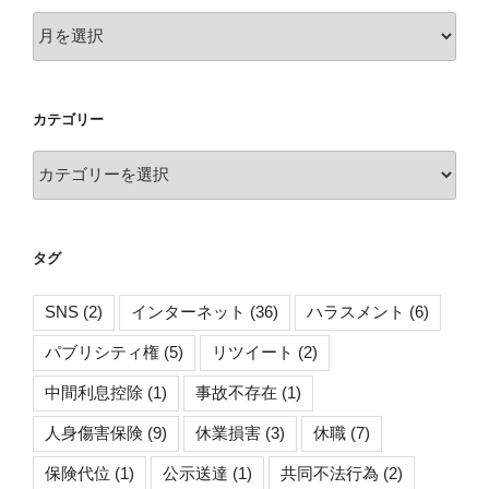
（交
ア
通
ー
民
カ
集
イ
カテゴリー
51
ブ
巻
カ
1
テ
号
ゴ
108
リ
頁）”
タグ
ー
の
SNS
(2)
インターネット
(36)
ハラスメント
(6)
パブリシティ権
(5)
リツイート
(2)
中間利息控除
(1)
事故不存在
(1)
人身傷害保険
(9)
休業損害
(3)
休職
(7)
保険代位
(1)
公示送達
(1)
共同不法行為
(2)