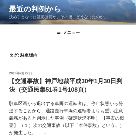
コ
最近の判例から
ン
決め手となった証拠は何か。その後、どうなったのか。
テ
ン
ツ
メニュー
へ
ス
キ
タグ:
駐車場内
ッ
プ
投
2019年7月27日
稿
【交通事故】神戸地裁平成30年1月30日判
日:
決（交通民集51巻1号108頁）
駐車区画から退出する車両の運転者は、停止状態から発
進することから、通路走行車両の運転者よりも重い注意
義務があると判示した事例（確定状況不明） 【事案の概
要】 （１）次の交通事故（以下「本件事故」という。）
が発生した。 …