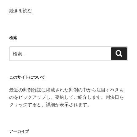
“【交
続きを読む
通
事
故】
検索
神
戸
検
検
地
索
索:
裁
平
成
このサイトについて
30
最近の判例雑誌に掲載された判例の中から注目すべきも
年
のをピックアップし、要約してご紹介します。判決日を
1
クリックすると、詳細が表示されます。
月
30
日
判
アーカイブ
決