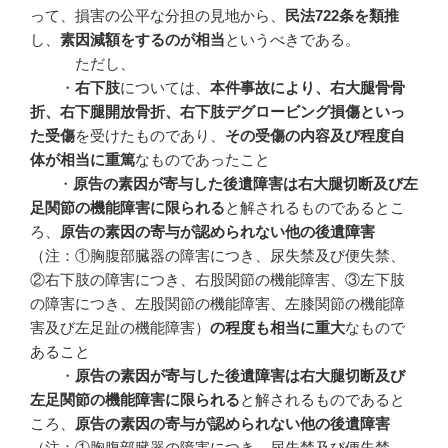
って、損害の公平な分担の見地から、
民法
722
条を類推
し、
素因減額をするのが相当
というべきである。
ただし、
・
右下肢
については、
本件事故により、右大腿骨骨
折、右下腿開放骨折、右下肢デグロービング損傷といっ
た受傷
を受けたものであり、
その受傷の内容及び程度自
体が相当に重篤
なものであったこと
・
原告の素因が寄与した後遺障害は右大腿切断及び左
足関節の機能障害に限られる
と解されるものであるとこ
ろ、
原告の素因の寄与が認められない他の後遺障害
（注：①胸腹部臓器の障害につき、尿失禁及び便失禁、
②右下肢の障害につき、右股関節の機能障害、③左下肢
の障害につき、左股関節の機能障害、左膝関節の機能障
害及び左足趾の機能障害）
の程度も相当に重大
なもので
あること
・
原告の素因が寄与した後遺障害は右大腿切断及び
左足関節の機能障害に限られる
と解されるものであると
ころ、
原告の素因の寄与が認められない他の後遺障害
（注：①胸腹部臓器の障害につき、尿失禁及び便失禁、