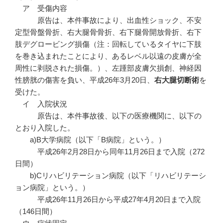
ア 受傷内容
原告は、本件事故により、出血性ショック、不安
定型骨盤骨折、右大腿骨骨折、右下腿骨開放骨折、右下
肢デグロービング損傷（注：回転しているタイヤに下肢
を巻き込まれたことにより、あるレベル以遠の皮膚が全
周性に剥脱された損傷。）、左踵部皮膚欠損創、神経因
性膀胱の傷害を負い、平成26年3月20日、
右大腿切断術
を
受けた。
イ 入院状況
原告は、本件事故後、以下の医療機関に、以下の
とおり入院した。
a)B大学病院（以下「B病院」という。）
平成26年2月28日から同年11月26日まで入院（272
日間）
b)Cリハビリテーション病院（以下「リハビリテーシ
ョン病院」という。）
平成26年11月26日から平成27年4月20日まで入院
（146日間）