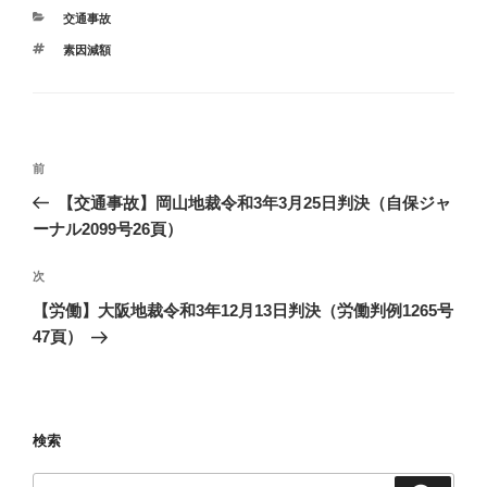
カ
交通事故
テ
タ
素因減額
ゴ
グ
リ
ー
投
前
前
稿
の
【交通事故】岡山地裁令和3年3月25日判決（自保ジャ
ナ
投
ーナル2099号26頁）
ビ
稿
ゲ
次
次
の
ー
【労働】大阪地裁令和3年12月13日判決（労働判例1265号
投
シ
47頁）
稿
ョ
ン
検索
検