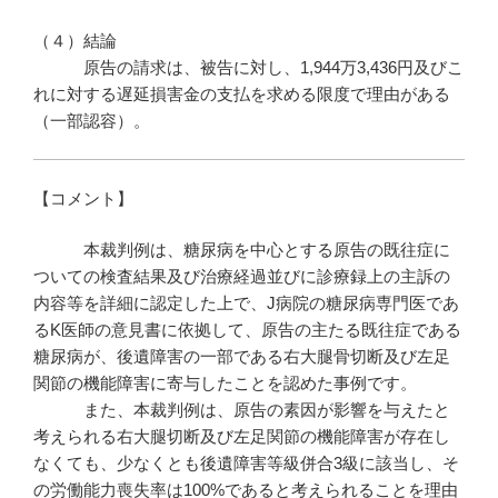
（４）結論
原告の請求は、被告に対し、1,944万3,436円及びこ
れに対する遅延損害金の支払を求める限度で理由がある
（一部認容）。
【コメント】
本裁判例は、糖尿病を中心とする原告の既往症に
ついての検査結果及び治療経過並びに診療録上の主訴の
内容等を詳細に認定した上で、J病院の糖尿病専門医であ
るK医師の意見書に依拠して、原告の主たる既往症である
糖尿病が、後遺障害の一部である右大腿骨切断及び左足
関節の機能障害に寄与したことを認めた事例です。
また、本裁判例は、原告の素因が影響を与えたと
考えられる右大腿切断及び左足関節の機能障害が存在し
なくても、少なくとも後遺障害等級併合3級に該当し、そ
の労働能力喪失率は100%であると考えられることを理由