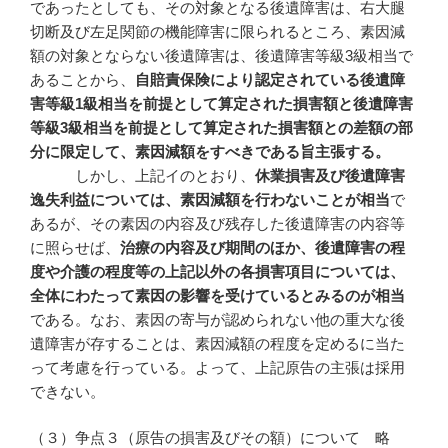
であったとしても、その対象となる後遺障害は、右大腿
切断及び左足関節の機能障害に限られるところ、素因減
額の対象とならない後遺障害は、後遺障害等級3級相当で
あることから、
自賠責保険により認定されている後遺障
害等級
1
級相当を前提として算定された損害額と後遺障害
等級3
級相当を前提として算定された損害額との差額の部
分に限定して、素因減額をすべきである旨主張する。
しかし、上記イのとおり、
休業損害及び後遺障害
逸失利益については、素因減額を行わないことが相当
で
あるが、その素因の内容及び残存した後遺障害の内容等
に照らせば、
治療の内容及び期間のほか、後遺障害の程
度や介護の程度等の上記以外の各損害項目については、
全体にわたって素因の影響を受けているとみるのが相当
である。なお、素因の寄与が認められない他の重大な後
遺障害が存することは、素因減額の程度を定めるに当た
って考慮を行っている。よって、上記原告の主張は採用
できない。
（３）争点３（原告の損害及びその額）について 略