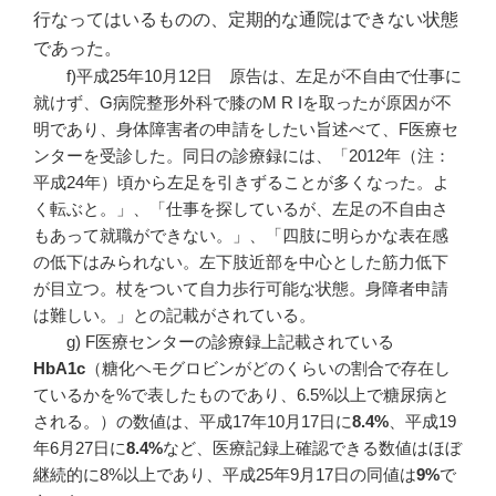
行なってはいるものの、定期的な通院はできない状態
であった。
f)平成25年10月12日 原告は、左足が不自由で仕事に
就けず、G病院整形外科で膝のM R Iを取ったが原因が不
明であり、身体障害者の申請をしたい旨述べて、F医療セ
ンターを受診した。同日の診療録には、「2012年（注：
平成24年）頃から左足を引きずることが多くなった。よ
く転ぶと。」、「仕事を探しているが、左足の不自由さ
もあって就職ができない。」、「四肢に明らかな表在感
の低下はみられない。左下肢近部を中心とした筋力低下
が目立つ。杖をついて自力歩行可能な状態。身障者申請
は難しい。」との記載がされている。
g) F医療センターの診療録上記載されている
HbA1c
（糖化ヘモグロビンがどのくらいの割合で存在し
ているかを%で表したものであり、6.5%以上で糖尿病と
される。）の数値は、平成17年10月17日に
8.4%
、平成19
年6月27日に
8.4%
など、医療記録上確認できる数値はほぼ
継続的に8%以上であり、平成25年9月17日の同値は
9%
で