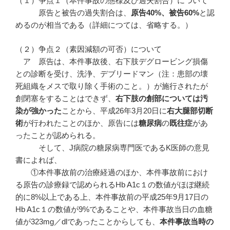
（１）争点１（本件事故の態様及び過失割合）について
原告と被告の過失割合は、
原告
40%
、被告60%
と認
めるのが相当である（詳細につては、省略する。）
（２）争点２（素因減額の可否）について
ア 原告は、本件事故後、右下肢デグロービング損傷
との診断を受け、洗浄、デブリードマン（注：患部の壊
死組織をメスで取り除く手術のこと。）が施行されたが
創閉塞をすることはできず、
右下肢の創部については汚
染が強かった
ことから、平成26年3月20日に
右大腿部切断
術
が行われたことのほか、原告には
糖尿病
の
既往症
があ
ったことが認められる。
そして、J病院の糖尿病専門医であるK医師の意見
書によれば、
①本件事故前の治療経過のほか、本件事故前におけ
る原告の診療録で認められるHb A1c１の数値がほぼ継続
的に8%以上である上、本件事故前の平成25年9月17日の
Hb A1c１の数値が9%であることや、本件事故当日の血糖
値が323mg／dlであったことからしても、
本件事故当時の