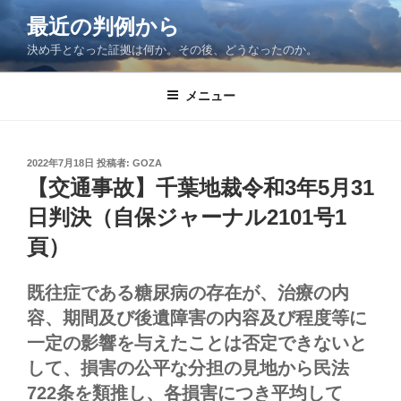
コ
最近の判例から
ン
決め手となった証拠は何か。その後、どうなったのか。
テ
ン
ツ
メニュー
へ
ス
キ
投
2022年7月18日
投稿者:
GOZA
稿
ッ
【交通事故】千葉地裁令和3年5月31
日:
プ
日判決（自保ジャーナル2101号1
頁）
既往症である糖尿病の存在が、治療の内
容、期間及び後遺障害の内容及び程度等に
一定の影響を与えたことは否定できないと
して、損害の公平な分担の見地から民法
722条を類推し、各損害につき平均して