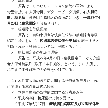
ウ 症状固定
原告は、リハビリテーション病院の医師により、
骨盤骨折、右大腿骨折、デグロービング損傷、
右大腿切
断、糖尿病
、神経因性膀胱との傷病名につき、
平成
27
年4
月20
日
に
症状固定
と診断された。
エ 後遺障害等級認定
原告は、自動車損害賠償責任保険の後遺障害等級
認定手続において、
後遺障害等級併合第
1
級
に該当すると
判断された（詳細については、省略する。）。
オ 症状固定後の施設介護等
原告は、平成27年4月20日（症状固定日）から介護
老人保健施設D（以下「本件施設」という。）に入所し、
現在まで本件施設での介護を受けている。
（３）本件事故前の既往症に関する治療経過等及びこれ
に関連する本件事故後の経緯
ア 本件事故前の既往症に関する治療経過等
a)平成2年頃
糖尿病
の指摘を受ける。
b)平成17年6月17日
糖尿病性網膜症及び左硝子体出