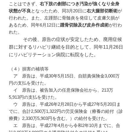
ことはできず、
右下肢の創部につき汚染が強くなり全身
状態が不良
となったため、同3月20日に
右大腿部切断術
が
行われた。また、左踵部に骨髄炎を発症して皮膚欠損が
あるため、同年6月12日に
踵骨切除及び皮弁作成術
が行わ
れた。
その後、原告の症状が安定したため、廃用症候
群に対するリハビリ継続を目的として、同年11月26日
にリハビリテーション病院に転院をした。
（４）損害の補填等
ア 原告は、平成30年5月15日、自賠責保険金3,000万
円の支払を受けた。
イ 原告は、被告加入の任意保険会社から、213万
5,913円の支払を受けた。
ウ 原告は、平成26年2月28日から平成27年5月20日ま
でに、合計2,500万1,322円の労災保険金（療養の給付（診
療費）2,330万5,903円を含む。）の給付を受けた。
エ 原告は、平成27年4月から令和2年10月までに、合