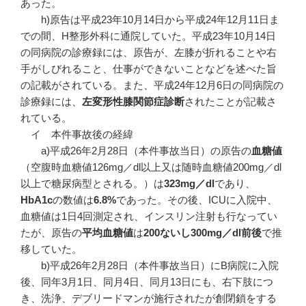
あった。
h)原告は平成23年10月14日から平成24年12月11日ま
での間、H整形外科に通院していた。平成23年10月14日
の同病院の診療録には、原告が、左膝が折れることや右
手がしびれること、仕事ができないことなどを述べた旨
の記載がされている。また、平成24年12月6日の同病院の
診療録には、
左変形性膝関節症診断
されたことが記載さ
れている。
イ 本件事故後の経緯
a)平成26年2月28日（本件事故当日）の原告の
血糖値
（空腹時血糖値126mg／dl以上又は随時血糖値200mg／dl
以上で糖尿病型とされる。）は
323mg
／dl
であり、
HbA1c
の数値は
6.8%
であった。その後、ICUに入院中、
血糖値は1日4回測定され、インスリン注射も行なってい
たが、原告の
平均血糖値
は
200
ないし300mg
／dl
前後
で推
移していた。
b)平成26年2月28日（本件事故当日）にB病院に入院
後、同年3月1日、同月4日、同月13日にも、右下肢につ
き、洗浄、デブリードマンが施行されたが創閉鎖をする