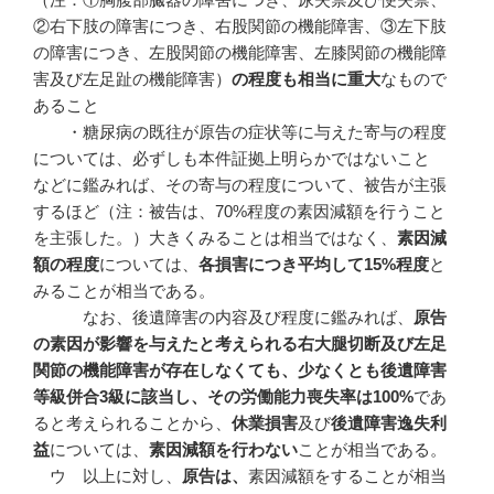
②右下肢の障害につき、右股関節の機能障害、③左下肢
の障害につき、左股関節の機能障害、左膝関節の機能障
害及び左足趾の機能障害）
の程度も相当に重大
なもので
あること
・糖尿病の既往が原告の症状等に与えた寄与の程度
については、必ずしも本件証拠上明らかではないこと
などに鑑みれば、その寄与の程度について、被告が主張
するほど（注：被告は、70%程度の素因減額を行うこと
を主張した。）大きくみることは相当ではなく、
素因減
額の程度
については、
各損害につき平均して
15%
程度
と
みることが相当である。
なお、後遺障害の内容及び程度に鑑みれば、
原告
の素因が影響を与えたと考えられる右大腿切断及び左足
関節の機能障害が存在しなくても、少なくとも後遺障害
等級併合
3
級に該当し、その労働能力喪失率は100%
であ
ると考えられることから、
休業損害
及び
後遺障害逸失利
益
については、
素因減額を行わない
ことが相当である。
ウ 以上に対し、
原告は、
素因減額をすることが相当