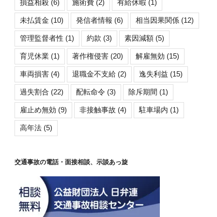
損益相殺
(6)
施術費
(2)
有給休暇
(1)
未払賃金
(10)
発信者情報
(6)
相当因果関係
(12)
管理監督者性
(1)
約款
(3)
素因減額
(5)
育児休業
(1)
著作権侵害
(20)
解雇無効
(15)
車両損害
(4)
退職金不支給
(2)
逸失利益
(15)
過失割合
(22)
配転命令
(3)
除斥期間
(1)
雇止め無効
(9)
非接触事故
(4)
駐車場内
(1)
高年法
(5)
交通事故の電話・面接相談、示談あっ旋