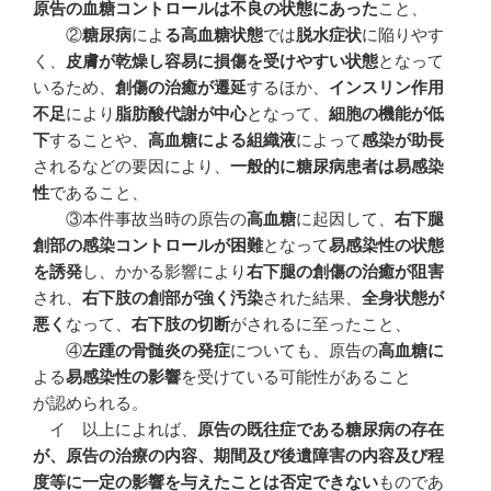
原告の血糖コントロールは不良の状態にあった
こと、
②
糖尿病
によ
る高血糖状態
では
脱水症状
に陥りやす
く、
皮膚が乾燥し容易に損傷を受けやすい状態
となって
いるため、
創傷の治癒が遷延
するほか、
インスリン作用
不足
により
脂肪酸代謝が中心
となって、
細胞の機能が低
下
することや、
高血糖による組織液
によって
感染が助長
されるなどの要因により、
一般的に糖尿病患者は易感染
性
であること、
③本件事故当時の原告の
高血糖
に起因して、
右下腿
創部の感染コントロールが困難
となって
易感染性の状態
を誘発
し、かかる影響により
右下腿の創傷の治癒が阻害
され、
右下肢の創部が強く汚染
された結果、
全身状態が
悪く
なって、
右下肢の切断
がされるに至ったこと、
④
左踵の骨髄炎の発症
についても、原告の
高血糖に
よる
易感染性の影響
を受けている可能性があること
が認められる。
イ 以上によれば、
原告の既往症である糖尿病の存在
が、原告の治療の内容、期間及び後遺障害の内容及び程
度等に一定の影響を与えたことは否定できない
ものであ