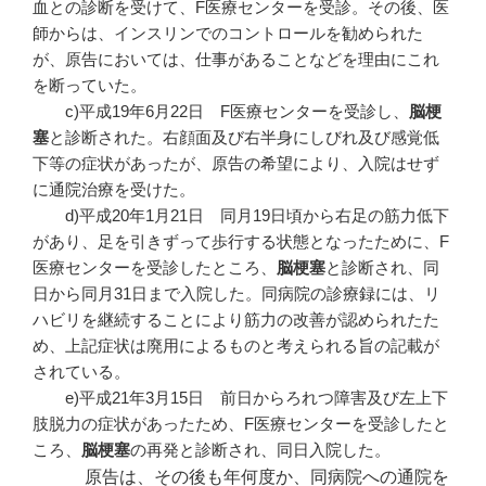
血との診断を受けて、F医療センターを受診。その後、医
師からは、インスリンでのコントロールを勧められた
が、原告においては、仕事があることなどを理由にこれ
を断っていた。
c)平成19年6月22日 F医療センターを受診し、
脳梗
塞
と診断された。右顔面及び右半身にしびれ及び感覚低
下等の症状があったが、原告の希望により、入院はせず
に通院治療を受けた。
d)平成20年1月21日 同月19日頃から右足の筋力低下
があり、足を引きずって歩行する状態となったために、F
医療センターを受診したところ、
脳梗塞
と診断され、同
日から同月31日まで入院した。同病院の診療録には、リ
ハビリを継続することにより筋力の改善が認められたた
め、上記症状は廃用によるものと考えられる旨の記載が
されている。
e)平成21年3月15日 前日からろれつ障害及び左上下
肢脱力の症状があったため、F医療センターを受診したと
ころ、
脳梗塞
の再発と診断され、同日入院した。
原告は、その後も年何度か、同病院への通院を