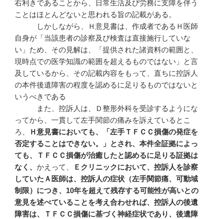
右利きであることから、日常生活及び労務に支障を伴う
ことはほとんどないと思われる旨の記載がある。
しかしながら、Ｈ意見書は、作成者であるＨ医師
自身が「当該患者の診察及び検査は直接施行していな
い」ため、その見解は、「提供された諸資料の範囲と、
現時点での医学知識の範囲を超えるものではない」と言
及しているから、その記載内容をもって、直ちに控訴人
の本件後遺障害の程度を認めるに足りるものではないと
いうべきである
また、控訴人は、Ｄ整形外科を受診するようにな
ってから、一貫して左手関節の痛みを訴えているとこ
ろ、
Ｈ意見書においても、「左手ＴＦＣＣ損傷の発症を
否定することはできない。」とされ、本件全証拠によっ
ても、ＴＦＣＣ損傷が治癒したと認めるに足りる証拠は
なく、
かえって、
Ｅクリニックにおいて、控訴人を診察
していたＡ医師は、控訴人の症状（左手関節痛、可動域
制限）につき、
10
年を超えて残存する可能性が高いとの
意見を述べていることを考え合わせれば、控訴人の後遺
障害は、ＴＦＣＣ損傷に基づく神経症状であり、後遺障