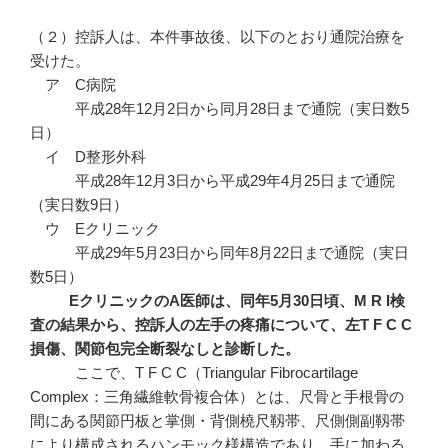
（２）控訴人は、本件事故後、以下のとおり通院治療を
受けた。
ア C病院
平成28年12月2日から同月28日まで通院（実日数5
日）
イ D整形外科
平成28年12月3日から平成29年4月25日まで通院
（実日数9日）
ウ Eクリニック
平成29年5月23日から同年8月22日まで通院（実日
数5日）
E
クリニックのA
医師は、同年5
月30
日頃、M R I
検
査の結果から、控訴人の左手の疼痛について、左T F C C
損傷、関節包完全断裂なしと診断した。
ここで、T F C C（Triangular Fibrocartilage
Complex：三角繊維軟骨複合体）とは、尺骨と手根骨の
間にある関節円板と掌側・背側橈尺靱帯、尺側側副靱帯
により構成されるハンモック様構造であり、手に加わる