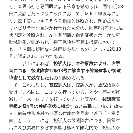
り、Ｇ医師から専門医による診察を勧められ、同年5月23
日に受診したＥクリニックにおいて、ＭＲＩ検査等によ
り、左手首につきＴＦＣＣ損傷と診断され、関節注射や
リハビリテーションが行われたものの、同年8月22日に症
状固定と診断され、左手関節痛の自覚症状とわずかな可
動域制限が認められ、損害保険料率算出機構において
も、「局部に頑固な神経症状を残すもの」として12級13
号と認定されたものである。
以上によれば、
控訴人は、本件事故により、左手
首につき、後遺障害
12
級13
号に該当する神経症状が後遺
障害として残存した
ものと認められる。
イ これに対し、
被控訴人は、
控訴人が、通院治療を
受けている間に、ゴルフを行っていることや、痛みが軽
減して、ストレッチを行っていること等から、
後遺障害
等級
14
級9
号の神経症状に相当すると主張し、
独立行政法
人Ｆ病院整形外科のＨ医師作成の意見書（以下「Ｈ意見
書」という。）には、控訴人の後遺障害につき、日常生
活に及び労務に及ぼす影響は極めて限定的で、控訴人が