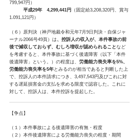
799,947円）
平成
29
年
4,299,441
円
（固定給3,208,320円、賞与
1.091,121円）
（６）原判決（神戸地裁令和元年7月9日判決・自保ジャ
ーナル2066号49頁）は
、控訴人の収入が、本件事故の前
後で減収しておらず、むしろ増収が認められること
など
を考慮すると、本件事故に基づく後遺障害（以下「本件
後遺障害」という。）の程度は、
労働能力喪失率を
5%
、
労働能力喪失率を
5
年
とみるのが相当であると判断した上
で、控訴人の本件請求につき、3,497,543円及びこれに対
する遅延損害金の支払を求める限度で認容した。これに
対して、控訴人は、本件控訴を提起した。
【争点】
（１）本件事故による後遺障害の有無・程度
（２）本件後遺障害による労働能力喪失の程度・期間