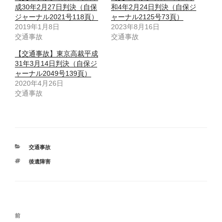
成30年2月27日判決（自保
和4年2月24日判決（自保ジ
ジャーナル2021号118頁）
ャーナル2125号73頁）
2019年1月8日
2023年8月16日
交通事故
交通事故
【交通事故】東京高裁平成
31年3月14日判決（自保ジ
ャーナル2049号139頁）
2020年4月26日
交通事故
カ
交通事故
テ
タ
後遺障害
ゴ
グ
リ
ー
投
前
前