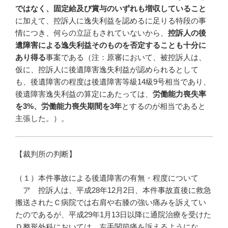
ではなく、固定給及び賞与のいずれも増収していること
に加えて、控訴人に逸失利益を認めるに足りる特段の事
情につき、何らの立証もされていないから、
控訴人の後
遺障害による逸失利益そのものを否定することも十分に
あり得る
事案である（注：原審において、被控訴人は、
仮に、控訴人に後遺障害逸失利益が認められるとして
も、後遺障害の程度は後遺障害等級14級9号相当であり、
後遺障害逸失利益の算定にあたっては、
労働能力喪失率
を
3%
、労働能力喪失期間を3
年
とするのが相当であると
主張した。）。
【裁判所の判断】
（１）本件事故による後遺障害の有無・程度について
ア 控訴人は、平成28年12月2日、本件事故直後に救急
搬送されたＣ病院では右肩や右膝の強い痛みを訴えてい
たのであるが、平成29年1月13日以降に通院治療を受けた
Ｄ整形外科においては、左手関節痛を訴えるようにな