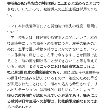
害等級14
級9
号相当の神経症状に止まると認めることはで
きない。
したがって、被控訴人の上記主張は採用できな
い。
（２）本件後遺障害による労働能力喪失の程度・期間に
ついて
ア 控訴人は、陳述書や原審本人尋問において、本件
後遺障害による労働等への影響につき、左手の痛みのた
めに、左手で重い荷物を持つことができないこと、パソ
コン作業時に痛むこと、左手で傘をさすことが困難であ
ること、瓶の蓋を開けることができないこと等を訴えて
いる。他方、
Ｅクリニックにおける診察状況によれば、
概ね月
1
回程度の通院治療であり、
主に回旋時や屈曲時等
の動作時の痛みを訴えているものの、治療のために手首
が固定されたことはなく、湿布の処方も希望されず、リ
ハビリテーションには積極的に取り組むことによって、
症状の改善傾向が認められていた経過であり、痛みによ
る就労や日常生活への影響は、比較的限定的なものであ
る
と認められる。