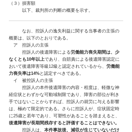
（３）損害額
以下、裁判所の判断の概要を示す。
なお、控訴人の逸失利益に関する当事者の主張の
概要は、以下のとおりである。
ア 控訴人の主張
控訴人の後遺障害による
労働能力喪失期間は、少
なくとも
10
年以上
であり、自賠責による後遺障害認定に
おいて後遺障害等級12級と認定されているから、
労働能
力喪失率は
14%
と認定すべきである。
イ 被控訴人の主張
控訴人の本件後遺障害の内容・程度は、軽微な神
経症状とわずかな可動域制限であり、障害の部位が利き
手ではないことからすれば、控訴人の就労に与える影響
は、極めて限定的である。さらに控訴人が、症状固定時
に25歳と若年であり、可塑性があることを踏まえると、
後遺障害が長期間残存すると評価することはできない。
控訴人は、
本件事故後、減収が生じていないだけ