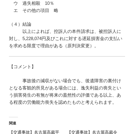
ウ 過失相殺 10％
エ その他の項目 略
（４）結論
以上によれば、控訴人の本件請求は、被控訴人に
対し、5,228,074円及びこれに対する遅延損害金の支払い
を求める限度で理由がある（原判決変更）。
【コメント】
事故後の減収がない場合でも、後遺障害の裏付け
となる客観的所見がある場合には、逸失利益の喪失とい
う損害発生の有無が将来の蓋然性の評価である以上、あ
る程度の労働能力喪失を認めたものと考えられます。
関連
【交通事故】名古屋高裁平
【交通事故】名古屋高裁令