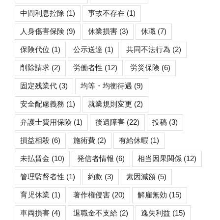
中間利息控除
(1)
事故不存在
(1)
人身傷害保険
(9)
休業損害
(3)
休職
(7)
保険代位
(1)
公示送達
(1)
共同不法行為
(2)
削除請求
(2)
労働者性
(12)
労災保険
(6)
固定残業代
(3)
均等・均衡待遇
(9)
安全配慮義務
(1)
就業規則変更
(2)
弁護士費用保険
(1)
後遺障害
(22)
投稿
(3)
損益相殺
(6)
施術費
(2)
有給休暇
(1)
未払賃金
(10)
発信者情報
(6)
相当因果関係
(12)
管理監督者性
(1)
約款
(3)
素因減額
(5)
育児休業
(1)
著作権侵害
(20)
解雇無効
(15)
車両損害
(4)
退職金不支給
(2)
逸失利益
(15)