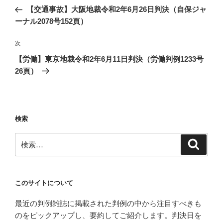
稿
の
【交通事故】大阪地裁令和2年6月26日判決（自保ジャ
ナ
投
ーナル2078号152頁）
ビ
稿
ゲ
次
次
の
ー
【労働】東京地裁令和2年6月11日判決（労働判例1233号
投
シ
26頁）
稿
ョ
ン
検索
検
検
索
索:
このサイトについて
最近の判例雑誌に掲載された判例の中から注目すべきも
のをピックアップし、要約してご紹介します。判決日を