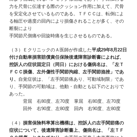
力を尺骨に伝達する際のクッション作用に加えて、尺骨
を安定化させているものである。ＴＦＣＣは、転倒によ
る軸圧や過度の回内により損傷されることが多く、その
断裂により
手関節尺側痛や回旋時痛を生じさせるものである。
（３）ＥクリニックのＡ医師が作成した
平成
29
年8
月22
日
付け自動車損害賠償責任保険後遺障害診断書によれば、
控訴人の症状固定日（同日）における傷病名は、「左Ｔ
ＦＣＣ損傷、左外傷性手関節拘縮、左手関節捻挫」であ
り、
自覚症状は、「左手関節痛あり、可動域制限」であ
り、手関節の可動域は、他動・自動とも以下のとおりで
あった。
背屈 右80度、左70度 掌屈 右80度、左70度
回外 右90度、左80度 回内 右90度、左80度
（４）
損害保険料率算出機構は、控訴人の左手関節痛の
症状について、後遺障害診断書上、傷病名は、「左ＴＦ