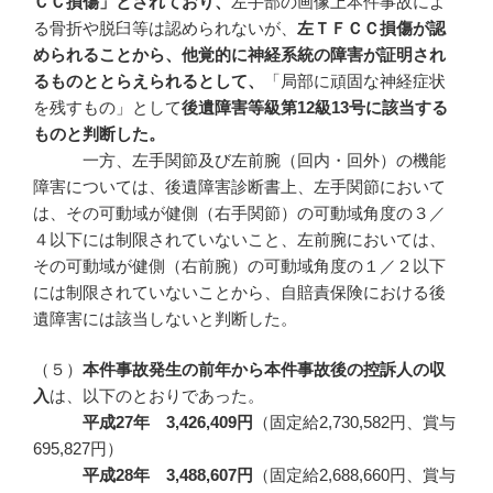
ＣＣ損傷」とされており、
左手部の画像上本件事故によ
る骨折や脱臼等は認められないが、
左ＴＦＣＣ損傷が認
められることから、他覚的に神経系統の障害が証明され
るものととらえられるとして、
「局部に頑固な神経症状
を残すもの」として
後遺障害等級第12級13号に該当する
ものと判断した。
一方、左手関節及び左前腕（回内・回外）の機能
障害については、後遺障害診断書上、左手関節において
は、その可動域が健側（右手関節）の可動域角度の３／
４以下には制限されていないこと、左前腕においては、
その可動域が健側（右前腕）の可動域角度の１／２以下
には制限されていないことから、自賠責保険における後
遺障害には該当しないと判断した。
（５）
本件事故発生の前年から本件事故後の控訴人の収
入
は、以下のとおりであった。
平成
27
年
3,426,409
円
（固定給2,730,582円、賞与
695,827円）
平成
28
年
3,488,607
円
（固定給2,688,660円、賞与