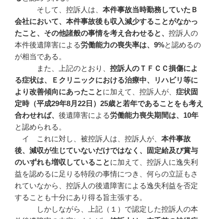
そして、控訴人は、
本件事故当時勤務していたＢ
会社において、本件事故後も収入減少することがなかっ
たこと、その他諸般の事情を考え合わせると、
控訴人の
本件後遺障害による
労働能力の喪失率は、
9%
と認めるの
が相当である。
また、上記のとおり、
控訴人のＴＦＣＣ損傷によ
る症状は、Ｅクリニックにおける治療中、リハビリ等に
より改善傾向にあったこと
に加えて、控訴人が、
症状固
定時（平成
29
年8
月22
日）25
歳と若年であることをも考え
合わせれば、
後遺障害による
労働能力喪失期間は、
10
年
と認められる。
イ これに対し、被控訴人は、控訴人が、
本件事故
後、減収が生じていないだけではなく、固定給及び賞与
のいずれも増収していること
に加えて、控訴人に逸失利
益を認めるに足りる特段の事情につき、何らの立証もさ
れていなから、控訴人の後遺障害による逸失利益を否定
することも十分にあり得る旨主張する。
しかしながら、上記（１）で認定した控訴人の本