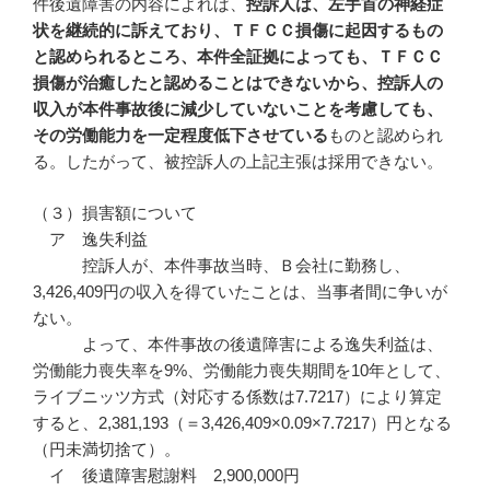
件後遺障害の内容によれば、
控訴人は、左手首の神経症
状を継続的に訴えており、ＴＦＣＣ損傷に起因するもの
と認められるところ、本件全証拠によっても、ＴＦＣＣ
損傷が治癒したと認めることはできないから、控訴人の
収入が本件事故後に減少していないことを考慮しても、
その労働能力を一定程度低下させている
ものと認められ
る。したがって、被控訴人の上記主張は採用できない。
（３）損害額について
ア 逸失利益
控訴人が、本件事故当時、Ｂ会社に勤務し、
3,426,409円の収入を得ていたことは、当事者間に争いが
ない。
よって、本件事故の後遺障害による逸失利益は、
労働能力喪失率を9%、労働能力喪失期間を10年として、
ライブニッツ方式（対応する係数は7.7217）により算定
すると、2,381,193（＝3,426,409×0.09×7.7217）円となる
（円未満切捨て）。
イ 後遺障害慰謝料 2,900,000円