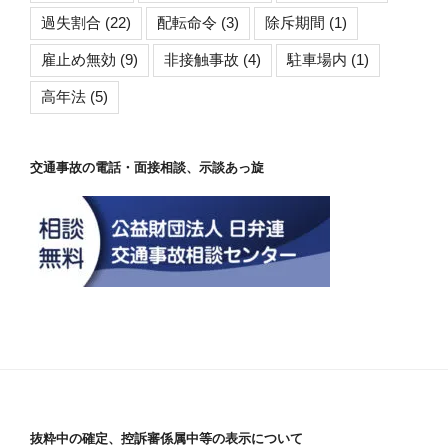
過失割合
(22)
配転命令
(3)
除斥期間
(1)
雇止め無効
(9)
非接触事故
(4)
駐車場内
(1)
高年法
(5)
交通事故の電話・面接相談、示談あっ旋
抜粋中の確定、控訴審係属中等の表示について