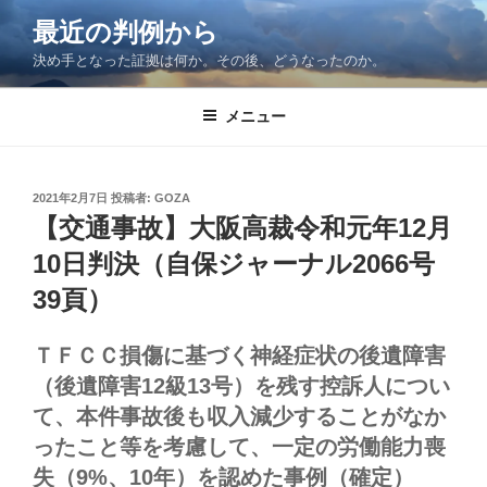
コ
最近の判例から
ン
決め手となった証拠は何か。その後、どうなったのか。
テ
ン
ツ
メニュー
へ
ス
キ
投
2021年2月7日
投稿者:
GOZA
稿
ッ
【交通事故】大阪高裁令和元年12月
日:
プ
10日判決（自保ジャーナル2066号
39頁）
ＴＦＣＣ損傷に基づく神経症状の後遺障害
（後遺障害12級13号）を残す控訴人につい
て、本件事故後も収入減少することがなか
ったこと等を考慮して、一定の労働能力喪
失（9%、10年）を認めた事例（確定）