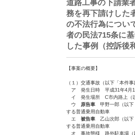
道路工事の下請業
務を再下請けした
の不法行為につい
者の民法715条に
した事例（控訴後
【事案の概要】
（１）交通事故（以下「本件事
ア 発生日時 平成31年4月1
イ 発生場所 C市内路上（
ウ
原告車
甲野一郎（以下
する普通乗用自動車
エ
被告車
乙山次郎（以下
する普通乗用自動車
オ 事故態様 路外駐車場（