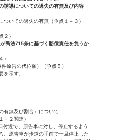
の誘導についての過失の有無及び内容
についての過失の有無（争点１－３）
点２）
が民法715
条に基づく賠償責任を負うか
４）
事件原告の代位額）（争点５）
を示す。
の有無及び割合）について
１－２関連）
口付近で、原告車に対し、停止するよう
ろ、原告車が歩道の手前で一旦停止した