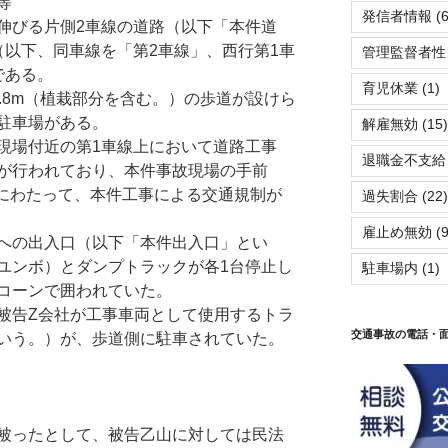
等
発信者情報
(6
伸びる片側2車線の道路（以下「本件道
（以下、同車線を「第2車線」、西行第1車
管理監督者性
である。
育児休業
(1)
8m（植栽部分を含む。）の歩道が設けら
駐車場がある。
解雇無効
(15)
現場付近の第1車線上において道路工事
退職金不支給
が行われており、本件事故現場の手前
mにわたって、本件工事による交通規制が
過失割合
(22)
雇止め無効
(9
の出入口（以下「本件出入口」とい
ユンボ）とダンプトラックが各1台停止し
駐車場内
(1)
コーンで囲われていた。
Z会社が工事車両として使用するトラ
交通事故の電話・
いう。）が、歩道側に駐車されていた。
ったとして、被告乙山に対しては民法