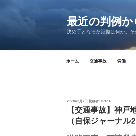
コ
ン
テ
最近の判例か
ン
決め手となった証拠は何か。そ
ツ
へ
ス
キ
ホーム
交通事故
労働
ッ
プ
投
2023年9月7日
投稿者:
GOZA
稿
【交通事故】神戸地
日:
（自保ジャーナル21