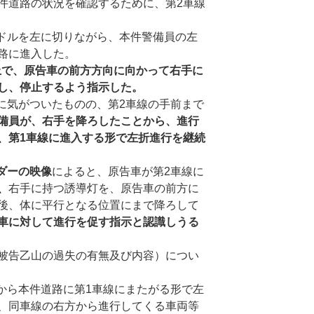
件道路の状況を確認するために、第2車線
ドルを左に切りながら、本件警備員の左
路に進入した。
上で、原告車の前方方向に向かって右手に
し、停止するよう指示した。
に気がついたものの、第2車線の手前まで
備員が、右手を降ろしたことから、進行
、第
1
車線に進入する形で左折進行を継続
ダーの映像
によると、原告車が第2車線に
、
右手に持つ誘導灯を、原告車の前方に
後、体に平行となる位置にまで降ろして
車に対して進行を促す指示と認識しうる
被告乙山の過失の有無及び内容）につい
ら本件道路に第1車線にまたがる形で左
、同車線の右方から進行してくる車両等