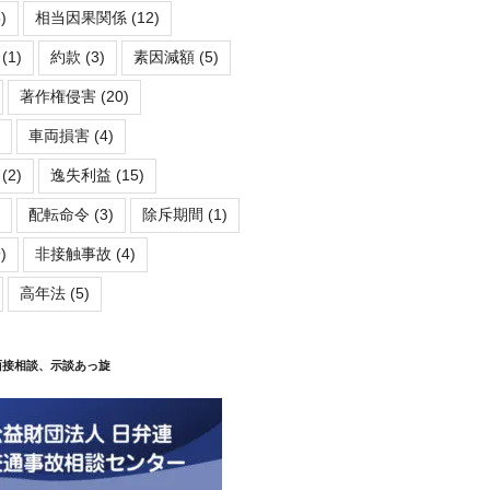
)
相当因果関係
(12)
(1)
約款
(3)
素因減額
(5)
著作権侵害
(20)
車両損害
(4)
(2)
逸失利益
(15)
配転命令
(3)
除斥期間
(1)
)
非接触事故
(4)
高年法
(5)
面接相談、示談あっ旋