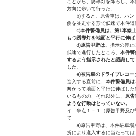
ことから、誘導灯を降ろし、本
方向に歩いて行った。
b)すると、原告車は、ハン
側を並走する形で低速で本件道
c)
本件警備員は、第1
車線
もつ誘導灯を地面と平行に伸ば
d)
原告甲野は、
指示の停止
低速で進行したところ、
本件警
するよう指示されたと認識して
した。
e
)
被告車のドライブレコー
進入する直前に、
本件警備員は
向かって地面と平行に伸ばした
いるものの、それ以外に、
原告
ような行動はとっていない。
イ 争点１－１（原告甲野及び
て
a)原告甲野は、本件駐車場か
折により進入するに当たっては