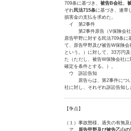
709条に基づき、
被告
B
会社、被
ぞれ
民法
715
条
に基づき、連帯し
損害金の支払を求めた。
イ 第2事件
第2事件原告（V保険会社）
原告甲野に対する民法709条
て、原告甲野及び被告W保険会
という。）に対して、33万円
た（ただし、被告W保険会社に
確定を条件とする。）。
ウ 訴訟告知
原告らは、第2事件について
社に対し、それぞれ訴訟告知し
【争点】
（１）事故態様、過失の有無及
ア
原告甲野及び被告乙山の