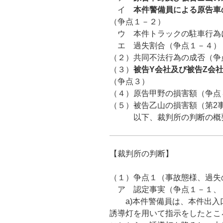
イ
本件警備員による原告車
（争点１－２）
ウ 本件トラックの駐車行為
エ 過失割合（争点１－４）
（２）共同不法行為の成否（争
（３）
被告
Y
会社及び被告Z
会社
（争点３）
（４）原告甲野の損害額（争点
（５）被告乙山の損害額（第2
以下、裁判所の判断の概要
【裁判所の判断】
（１）争点１（事故態様、過失
ア 認定事実（争点１－１、
a)本件警備員は、本件出入
誘導灯を用いて指示をしたとこ