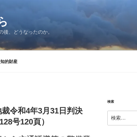
ら
の後、どうなったのか。
知的財産
検索
裁令和4年3月31日判決
検
28号120頁）
索: