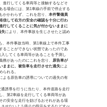
、進行してくる車両等と接触するなどそ
ある場合には、第1車線の手前で停止する
もかかわらず、これを怠り、
本件警備員
軽信して右方の安全の確認を十分に行わ
進行してくることに気が付かないままに
過失
により、本件事故を生じさせたと認め
、本件事故当時、第1車線上で本件工事
することができない状態であったのであ
進入してくる車両等があることを予測し
義務があったのにこれを怠り、
原告車が
いままに、被告車を走行させた過失
によ
められる。
による原告車の誘導についての過失の有
誘導を行うに当たり、本件道路を走行
し、第2車線を走行してくる車両等があ
その安全な走行を妨げるおそれがある場
入させないよう停止の指示をするなどすべ