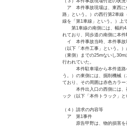
（３）本件事故現場付近の状況
ア 本件事故現場は、東西に
路」という。）の西行第2車線
線を「第1車線」という。）上
第1車線の南側には、幅約4.
れており、同歩道の南側に本件
イ 本件事故当時、本件事故
（以下「本件工事」という。）
（東側）までの25mないし30
行われていた。
本件駐車場から本件道路へ
う。）の東側には、掘削機械（
ており、その周囲は赤色カラー
本件出入口の西側には、被告
ック（以下「本件トラック」と
（４）請求の内容等
ア 第1事件
原告甲野は、物的損害を被