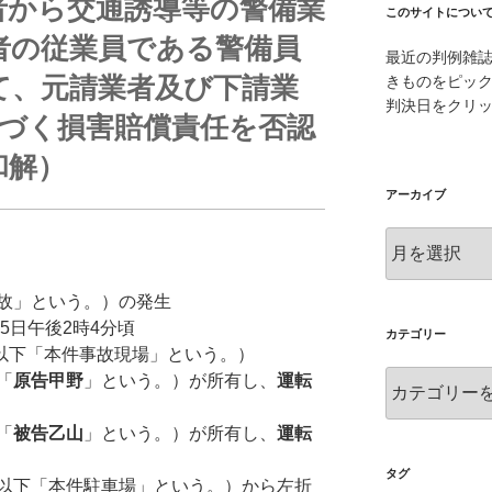
者から交通誘導等の警備業
このサイトについ
者の従業員である警備員
最近の判例雑
て、元請業者及び下請業
きものをピッ
判決日をクリ
基づく損害賠償責任を否認
和解）
アーカイブ
ア
ー
カ
故」という。）の発生
イ
5日午後2時4分頃
ブ
カテゴリー
以下「本件事故現場」という。）
カ
「
原告甲野
」という。）が所有し、
運転
テ
ゴ
「
被告乙山
」という。）が所有し、
運転
リ
ー
タグ
以下「本件駐車場」という。）から左折