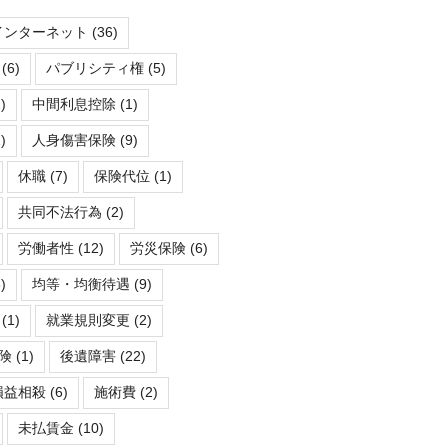
インターネット
(36)
(6)
パブリシティ権
(5)
)
中間利息控除
(1)
)
人身傷害保険
(9)
休職
(7)
保険代位
(1)
共同不法行為
(2)
労働者性
(12)
労災保険
(6)
)
均等・均衡待遇
(9)
(1)
就業規則変更
(2)
険
(1)
後遺障害
(22)
損益相殺
(6)
施術費
(2)
未払賃金
(10)