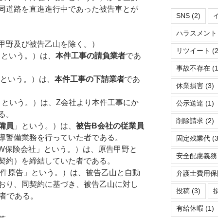
同道路を直進進行中であった被告車とが
SNS
(2)
ハラスメント
甲野及び被告乙山を除く。）
リツイート
(2
」という。）は、
本件工事の請負業者
であ
事故不存在
(1
という。）は、
本件工事の下請業者
であ
休業損害
(3)
」という。）は、Z会社より本件工事にか
公示送達
(1)
る。
削除請求
(2)
備員
」という。）は、
被告
B
会社の従業員
導警備業務を行っていた者である。
固定残業代
(3
W保険会社」という。）は、原告甲野と
安全配慮義務
契約）を締結していた者である。
件原告」という。）は、被告乙山と自動
弁護士費用保
おり、同契約に基づき、被告乙山に対し
投稿
(3)
た者である。
有給休暇
(1)