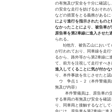
の有無及び安全を十分に確認し
の安全な走行を妨げるおそれが
などの措置をとる義務があるに
により進行を指示されたものと
なかったことにより、被告車が
原告車を第
2
車線に進入させた
られる。
b)他方、被告乙山においても
が行われており、同車線を走行
るから、路外等から第2車線に
て、前方を注視して走行すべき
進入してくることに気が付かな
り、本件事故を生じさせたと認
ウ 争点１－２（本件警備員
無及び内容）
本件警備員は、原告車の交通
する車両の有無及び安全を確認
り、同車両と接触するなどして
合には、原告車を第2車線に進