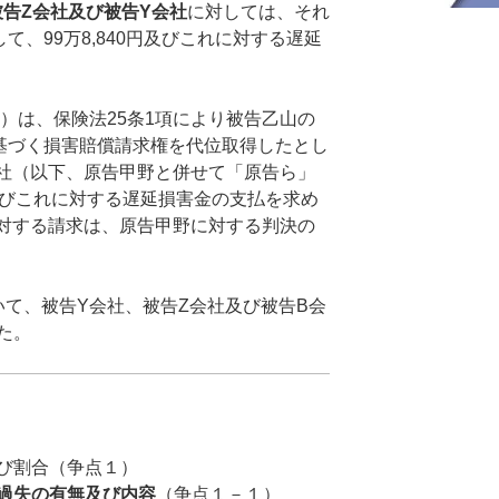
告Z
会社及び被告Y
会社
に対しては、それ
て、99万8,840円及びこれに対する遅延
は、保険法25条1項により被告乙山の
に基づく損害賠償請求権を代位取得したとし
社（以下、原告甲野と併せて「原告ら」
及びこれに対する遅延損害金の支払を求め
対する請求は、原告甲野に対する判決の
、被告Y会社、被告Z会社及び被告B会
た。
び割合（争点１）
過失の有無及び内容
（争点１－１）