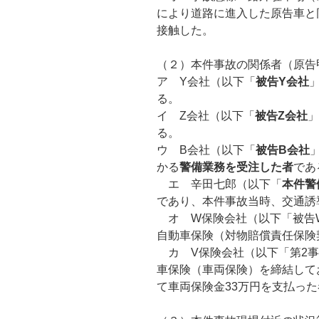
により道路に進入した原告車と
接触した。
（２）本件事故の関係者（原告
ア Y会社（以下「
被告
Y
会社
る。
イ Z会社（以下「
被告
Z
会社
」
る。
ウ B会社（以下「
被告
B
会社
かる
警備業務を受注した者
であ
エ 辛田七郎（以下「
本件警
であり、本件事故当時、交通誘
オ W保険会社（以下「被告
自動車保険（対物賠償責任保険
カ V保険会社（以下「第2事
車保険（車両保険）を締結して
て車両保険金33万円を支払っ