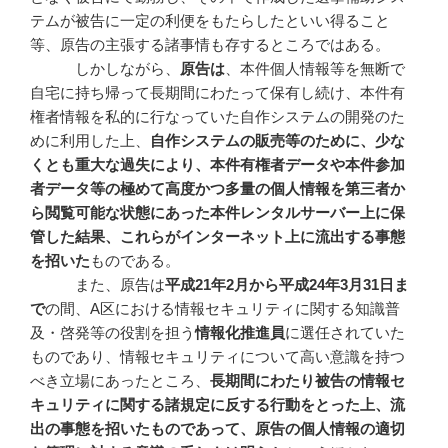
テムが被告に一定の利便をもたらしたといい得ること
等、原告の主張する諸事情も存するところではある。
しかしながら、
原告は
、本件個人情報等を無断で
自宅に持ち帰って長期間にわたって保有し続け、本件有
権者情報を私的に行なっていた自作システムの開発のた
めに利用した上、
自作システムの販売等のために、少な
くとも重大な過失により、本件有権者データや本件参加
者データ等の極めて高度かつ多量の個人情報を第三者か
ら閲覧可能な状態にあった本件レンタルサーバー上に保
管した結果、これらがインターネット上に流出する事態
を招いた
ものである。
また、原告は
平成
21
年2
月から平成24
年3
月31
日ま
で
の間、A区における情報セキュリティに関する知識普
及・啓発等の役割を担う
情報化推進員
に選任されていた
ものであり、情報セキュリティについて高い意識を持つ
べき立場にあったところ、
長期間にわたり被告の情報セ
キュリティに関する諸規定に反する行動をとった上、流
出の事態を招いたものであって、原告の個人情報の適切