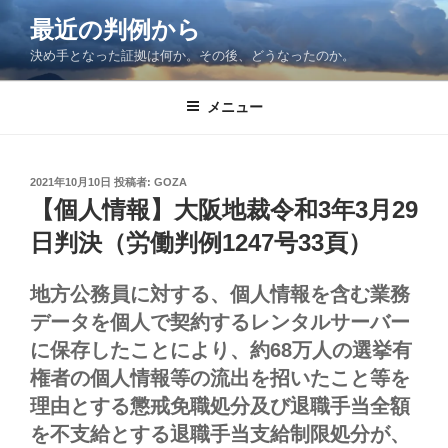
コ
最近の判例から
ン
決め手となった証拠は何か。その後、どうなったのか。
テ
ン
ツ
メニュー
へ
ス
キ
投
2021年10月10日
投稿者:
GOZA
稿
ッ
【個人情報】大阪地裁令和3年3月29
日:
プ
日判決（労働判例1247号33頁）
地方公務員に対する、個人情報を含む業務
データを個人で契約するレンタルサーバー
に保存したことにより、約68万人の選挙有
権者の個人情報等の流出を招いたこと等を
理由とする懲戒免職処分及び退職手当全額
を不支給とする退職手当支給制限処分が、