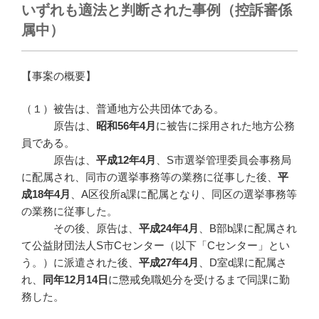
いずれも適法と判断された事例（控訴審係
属中）
【事案の概要】
（１）被告は、普通地方公共団体である。
原告は、
昭和
56
年4
月
に被告に採用された地方公務
員である。
原告は、
平成
12
年4
月
、S市選挙管理委員会事務局
に配属され、同市の選挙事務等の業務に従事した後、
平
成
18
年4
月
、A区役所a課に配属となり、同区の選挙事務等
の業務に従事した。
その後、原告は、
平成
24
年4
月
、B部b課に配属され
て公益財団法人S市Cセンター（以下「Cセンター」とい
う。）に派遣された後、
平成
27
年4
月
、D室d課に配属さ
れ、
同年
12
月14
日
に懲戒免職処分を受けるまで同課に勤
務した。