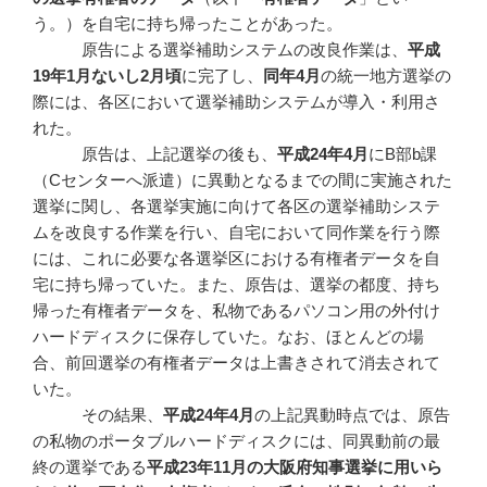
う。）を自宅に持ち帰ったことがあった。
原告による選挙補助システムの改良作業は、
平成
19年1月ないし2月頃
に完了し、
同年4月
の統一地方選挙の
際には、各区において選挙補助システムが導入・利用さ
れた。
原告は、上記選挙の後も、
平成24年4月
にB部b課
（Cセンターへ派遣）に異動となるまでの間に実施された
選挙に関し、各選挙実施に向けて各区の選挙補助システ
ムを改良する作業を行い、自宅において同作業を行う際
には、これに必要な各選挙区における有権者データを自
宅に持ち帰っていた。また、原告は、選挙の都度、持ち
帰った有権者データを、私物であるパソコン用の外付け
ハードディスクに保存していた。なお、ほとんどの場
合、前回選挙の有権者データは上書きされて消去されて
いた。
その結果、
平成
24
年4
月
の上記異動時点では、原告
の私物のポータブルハードディスクには、同異動前の最
終の選挙である
平成
23
年11
月の大阪府知事選挙に用いら