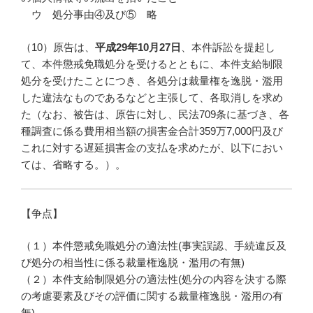
ウ 処分事由④及び⑤ 略
（10）原告は、
平成29年10月27日
、本件訴訟を提起し
て、本件懲戒免職処分を受けるとともに、本件支給制限
処分を受けたことにつき、各処分は裁量権を逸脱・濫用
した違法なものであるなどと主張して、各取消しを求め
た（なお、被告は、原告に対し、民法709条に基づき、各
種調査に係る費用相当額の損害金合計359万7,000円及び
これに対する遅延損害金の支払を求めたが、以下におい
ては、省略する。）。
【争点】
（１）本件懲戒免職処分の適法性(事実誤認、手続違反及
び処分の相当性に係る裁量権逸脱・濫用の有無)
（２）本件支給制限処分の適法性(処分の内容を決する際
の考慮要素及びその評価に関する裁量権逸脱・濫用の有
無)