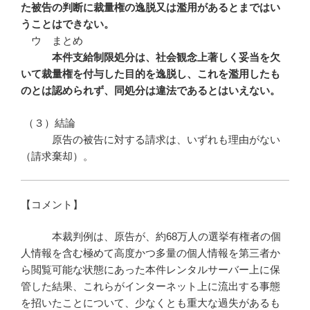
た被告の判断に裁量権の逸脱又は濫用があるとまではい
うことはできない。
ウ まとめ
本件支給制限処分は、社会観念上著しく妥当を欠
いて裁量権を付与した目的を逸脱し、これを濫用したも
のとは認められず、同処分は違法であるとはいえない。
（３）結論
原告の被告に対する請求は、いずれも理由がない
（請求棄却）。
【コメント】
本裁判例は、原告が、約68万人の選挙有権者の個
人情報を含む極めて高度かつ多量の個人情報を第三者か
ら閲覧可能な状態にあった本件レンタルサーバー上に保
管した結果、これらがインターネット上に流出する事態
を招いたことについて、少なくとも重大な過失があるも