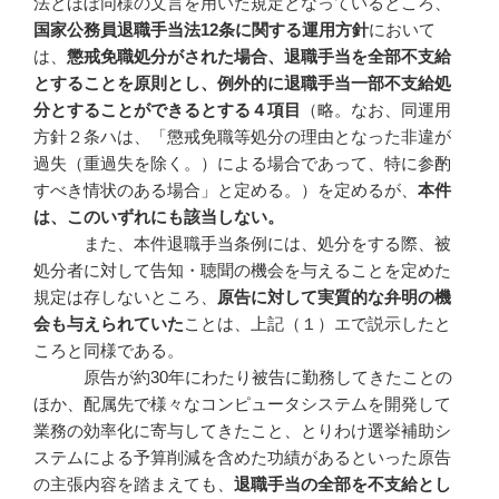
法とほぼ同様の文言を用いた規定となっているところ、
国家公務員退職手当法
12
条に関する運用方針
において
は、
懲戒免職処分がされた場合、退職手当を全部不支給
とすることを原則とし、例外的に退職手当一部不支給処
分とすることができるとする４項目
（略。なお、同運用
方針２条ハは、「懲戒免職等処分の理由となった非違が
過失（重過失を除く。）による場合であって、特に参酌
すべき情状のある場合」と定める。）を定めるが、
本件
は、このいずれにも該当しない。
また、本件退職手当条例には、処分をする際、被
処分者に対して告知・聴聞の機会を与えることを定めた
規定は存しないところ、
原告に対して実質的な弁明の機
会も与えられていた
ことは、上記（１）エで説示したと
ころと同様である。
原告が約30年にわたり被告に勤務してきたことの
ほか、配属先で様々なコンピュータシステムを開発して
業務の効率化に寄与してきたこと、とりわけ選挙補助シ
ステムによる予算削減を含めた功績があるといった原告
の主張内容を踏まえても、
退職手当の全部を不支給とし