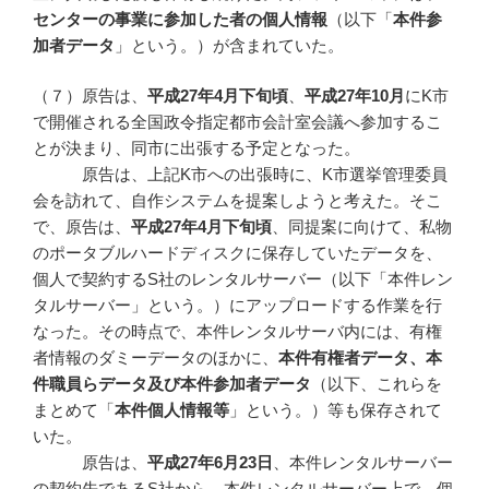
センターの事業に参加した者の個人情報
（以下「
本件参
加者データ
」という。）が含まれていた。
（７）原告は、
平成
27
年4
月下旬頃
、
平成27年10月
にK市
で開催される全国政令指定都市会計室会議へ参加するこ
とが決まり、同市に出張する予定となった。
原告は、上記K市への出張時に、K市選挙管理委員
会を訪れて、自作システムを提案しようと考えた。そこ
で、原告は、
平成
27
年4
月下旬頃
、同提案に向けて、私物
のポータブルハードディスクに保存していたデータを、
個人で契約するS社のレンタルサーバー（以下「本件レン
タルサーバー」という。）にアップロードする作業を行
なった。その時点で、本件レンタルサーバ内には、有権
者情報のダミーデータのほかに、
本件有権者データ、本
件職員らデータ及び本件参加者データ
（以下、これらを
まとめて「
本件個人情報等
」という。）等も保存されて
いた。
原告は、
平成27年6月23日
、本件レンタルサーバー
の契約先であるS社から、本件レンタルサーバー上で、個