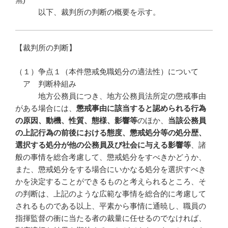
以下、裁判所の判断の概要を示す。
【裁判所の判断】
（１）争点１（本件懲戒免職処分の適法性）について
ア 判断枠組み
地方公務員につき、地方公務員法所定の懲戒事由
がある場合には、
懲戒事由に該当すると認められる行為
の原因、動機、性質、態様、影響等
のほか、
当該公務員
の上記行為の前後における態度、懲戒処分等の処分歴、
選択する処分が他の公務員及び社会に与える影響等
、諸
般の事情を総合考慮して、懲戒処分をすべきかどうか、
また、懲戒処分をする場合にいかなる処分を選択すべき
かを決定することができるものと考えられるところ、そ
の判断は、上記のような広範な事情を総合的に考慮して
されるものである以上、平素から事情に通暁し、職員の
指揮監督の衝に当たる者の裁量に任せるのでなければ、