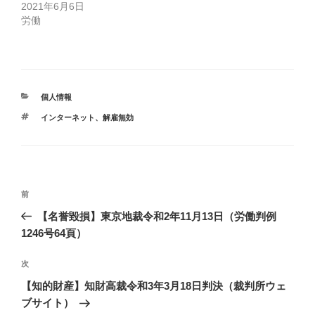
2021年6月6日
労働
カ
個人情報
テ
タ
インターネット
、
解雇無効
ゴ
グ
リ
ー
投
前
前
稿
の
【名誉毀損】東京地裁令和2年11月13日（労働判例
ナ
投
1246号64頁）
ビ
稿
ゲ
次
次
の
ー
【知的財産】知財高裁令和3年3月18日判決（裁判所ウェ
投
シ
ブサイト）