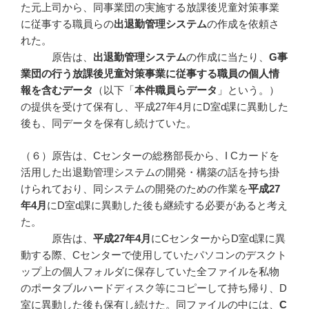
た元上司から、同事業団の実施する放課後児童対策事業
に従事する職員らの
出退勤管理システム
の作成を依頼さ
れた。
原告は、
出退勤管理システム
の作成に当たり、
G
事
業団の行う放課後児童対策事業に従事する職員の個人情
報を含むデータ
（以下「
本件職員らデータ
」という。）
の提供を受けて保有し、平成27年4月にD室d課に異動した
後も、同データを保有し続けていた。
（６）原告は、Cセンターの総務部長から、I Cカードを
活用した出退勤管理システムの開発・構築の話を持ち掛
けられており、同システムの開発のための作業を
平成27
年4月
にD室d課に異動した後も継続する必要があると考え
た。
原告は、
平成27年4月
にCセンターからD室d課に異
動する際、Cセンターで使用していたパソコンのデスクト
ップ上の個人フォルダに保存していた全ファイルを私物
のポータブルハードディスク等にコピーして持ち帰り、D
室に異動した後も保有し続けた。同ファイルの中には、
C