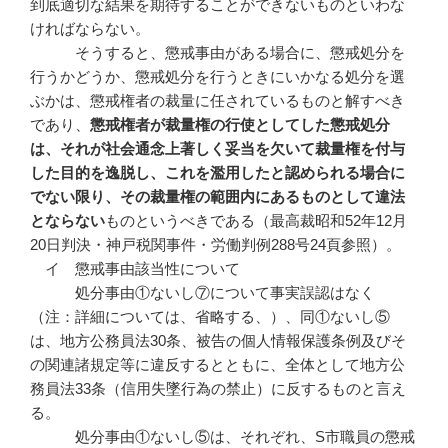
到底適切な結果を期待することができないものといわな
ければならない。
そうすると、懲戒事由がある場合に、懲戒処分を
行うかどうか、懲戒処分を行うときにいかなる処分を選
ぶかは、懲戒権者の裁量に任されているものと解すべき
であり、
懲戒権者が裁量権の行使としてした懲戒処分
は、それが社会通念上著しく妥当を欠いて裁量権を付与
した目的を逸脱し、これを濫用したと認められる場合に
でない限り、その裁量権の範囲内にあるものとして違法
とならない
ものというべきである（最高裁昭和52年12月
20日判決・神戸税関事件・労働判例288号24頁参照）。
イ 懲戒事由該当性について
処分事由①ないし⑦について事実誤認はなく
（注：詳細については、省略する、）、同①ないし⑤
は、地方公務員法30条、被告の個人情報保護条例及びそ
の関連諸規定等に違反するとともに、全体として地方公
務員法33条（信用失墜行為の禁止）に反するものと言え
る。
処分事由①ないし⑤は、それぞれ、S市職員の懲戒