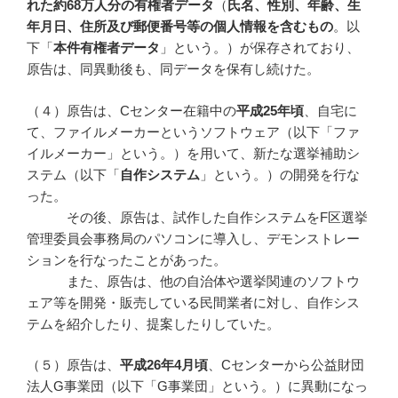
れた約68
万人分の有権者データ
（
氏名、性別、年齢、生
年月日、住所及び郵便番号等の個人情報を含むもの
。以
下「
本件有権者データ
」という。）が保存されており、
原告は、同異動後も、同データを保有し続けた。
（４）原告は、Cセンター在籍中の
平成
25
年頃
、自宅に
て、ファイルメーカーというソフトウェア（以下「ファ
イルメーカー」という。）を用いて、新たな選挙補助シ
ステム（以下「
自作システム
」という。）の開発を行な
った。
その後、原告は、試作した自作システムをF区選挙
管理委員会事務局のパソコンに導入し、デモンストレー
ションを行なったことがあった。
また、原告は、他の自治体や選挙関連のソフトウ
ェア等を開発・販売している民間業者に対し、自作シス
テムを紹介したり、提案したりしていた。
（５）原告は、
平成
26
年4
月頃
、Cセンターから公益財団
法人G事業団（以下「G事業団」という。）に異動になっ