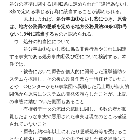
処分の基準に関する規則2条に定められた非違行為ないし
3条で定める準じる行為に該当することが認められる。
以上によれば、
処分事由①ないし⑤につき、原告
は、地方公務員の懲戒を定める地方公務員法
29
条1
項1
号
ないし3
号に該当する
ものと認められる。
ウ 処分の相当性について
処分事由①ないし⑤に係る非違行為やこれに関連
する事実である処分事由⑥及び⑦について検討する。本
件では、
・被告において原告が個人的に開発した選挙補助シ
ステムを採用し、その後の改良作業を一時任せていたこ
とや、CセンターからG事業団へ異動した元上司が個人的
関係から原告にシステムの開発依頼をしたことが、上記
の事態に結びついた側面もあること
・有権者データの流出の範囲に関し、多数の者が閲
覧したような事実や悪用された事実は現在のところ確認
されていないこと
・原告は約30年以上にわたり懲戒処分等を受けるこ
となく被告にて勤務し、その中で作成した選挙補助シス