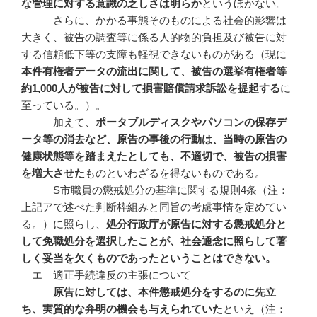
な管理に対する意識の乏しさは明らか
というほかない。
さらに、かかる事態そのものによる社会的影響は
大きく、被告の調査等に係る人的物的負担及び被告に対
する信頼低下等の支障も軽視できないものがある（現に
本件有権者データの流出に関して、被告の選挙有権者等
約
1,000
人が被告に対して損害賠償請求訴訟を提起する
に
至っている。）。
加えて、
ポータブルディスクやパソコンの保存デ
ータ等の消去など、原告の事後の行動は、当時の原告の
健康状態等を踏まえたとしても、不適切で、被告の損害
を増大させた
ものといわざるを得ないものである。
S市職員の懲戒処分の基準に関する規則4条（注：
上記アで述べた判断枠組みと同旨の考慮事情を定めてい
る。）に照らし、
処分行政庁が原告に対する懲戒処分と
して免職処分を選択したことが、社会通念に照らして著
しく妥当を欠くものであったということはできない。
エ 適正手続違反の主張について
原告に対しては、本件懲戒処分をするのに先立
ち、実質的な弁明の機会も与えられていた
といえ（注：