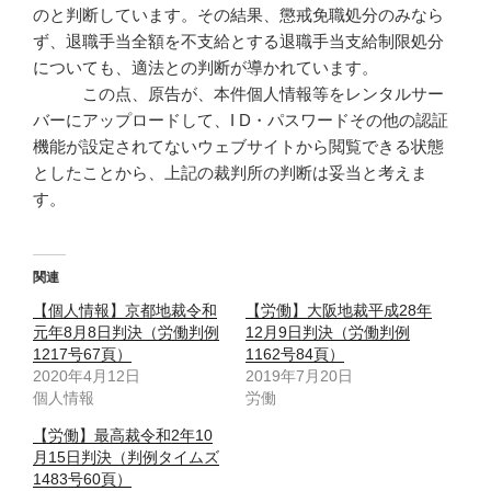
のと判断しています。その結果、懲戒免職処分のみなら
ず、退職手当全額を不支給とする退職手当支給制限処分
についても、適法との判断が導かれています。
この点、原告が、本件個人情報等をレンタルサー
バーにアップロードして、I D・パスワードその他の認証
機能が設定されてないウェブサイトから閲覧できる状態
としたことから、上記の裁判所の判断は妥当と考えま
す。
関連
【個人情報】京都地裁令和
【労働】大阪地裁平成28年
元年8月8日判決（労働判例
12月9日判決（労働判例
1217号67頁）
1162号84頁）
2020年4月12日
2019年7月20日
個人情報
労働
【労働】最高裁令和2年10
月15日判決（判例タイムズ
1483号60頁）