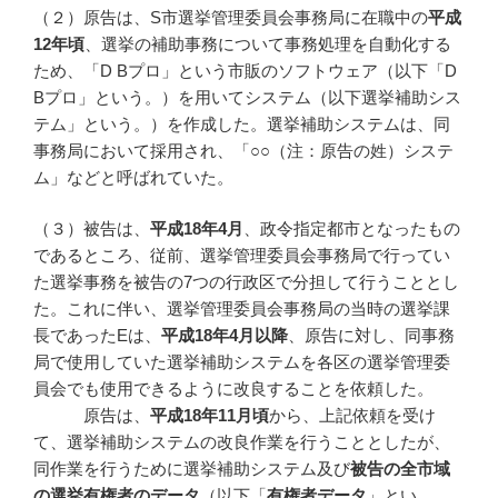
（２）原告は、S市選挙管理委員会事務局に在職中の
平成
12
年頃
、選挙の補助事務について事務処理を自動化する
ため、「D Bプロ」という市販のソフトウェア（以下「D
Bプロ」という。）を用いてシステム（以下選挙補助シス
テム」という。）を作成した。選挙補助システムは、同
事務局において採用され、「○○（注：原告の姓）システ
ム」などと呼ばれていた。
（３）被告は、
平成
18
年4
月
、政令指定都市となったもの
であるところ、従前、選挙管理委員会事務局で行ってい
た選挙事務を被告の7つの行政区で分担して行うこととし
た。これに伴い、選挙管理委員会事務局の当時の選挙課
長であったEは、
平成
18
年4
月以降
、原告に対し、同事務
局で使用していた選挙補助システムを各区の選挙管理委
員会でも使用できるように改良することを依頼した。
原告は、
平成
18
年11
月頃
から、上記依頼を受け
て、選挙補助システムの改良作業を行うこととしたが、
同作業を行うために選挙補助システム及び
被告の全市域
の選挙有権者のデータ
（以下「
有権者データ
」とい