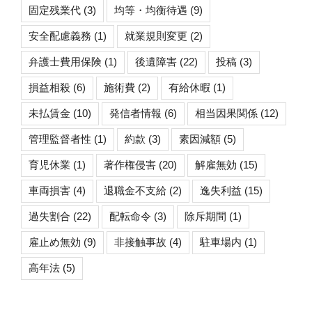
固定残業代
(3)
均等・均衡待遇
(9)
安全配慮義務
(1)
就業規則変更
(2)
弁護士費用保険
(1)
後遺障害
(22)
投稿
(3)
損益相殺
(6)
施術費
(2)
有給休暇
(1)
未払賃金
(10)
発信者情報
(6)
相当因果関係
(12)
管理監督者性
(1)
約款
(3)
素因減額
(5)
育児休業
(1)
著作権侵害
(20)
解雇無効
(15)
車両損害
(4)
退職金不支給
(2)
逸失利益
(15)
過失割合
(22)
配転命令
(3)
除斥期間
(1)
雇止め無効
(9)
非接触事故
(4)
駐車場内
(1)
高年法
(5)