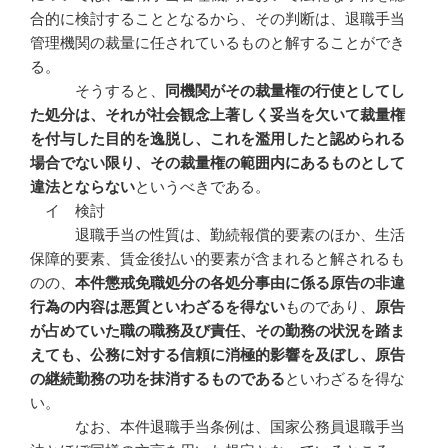
合的に検討することとなるから、その判断は、退職手当
管理機関の裁量に任されているものと解することができ
る。
そうすると、
同機関がその裁量権の行使としてし
た処分は、それが社会観念上著しく妥当を欠いて裁量権
を付与した目的を逸脱し、これを濫用したと認められる
場合でない限り、その裁量権の範囲内にあるものとして
違法とならない
というべきである。
イ 検討
退職手当の性質は、勤続報償的要素のほか、生活
保障的要素、賃金後払い的要素が含まれると解されるも
のの、
本件懲戒免職処分の各処分事由に係る原告の非違
行為の内容は悪質といわざるを得ない
ものであり、
原告
が占めていた職の職務及び責任、その勤務の状況を踏ま
えても、公務に対する信頼に消極的影響を及ぼし、原告
の継続勤務の功を抹消するものである
といわざるを得な
い。
なお、本件退職手当条例は、国家公務員退職手当