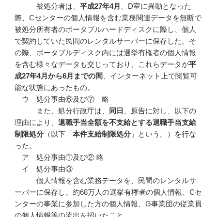
被処分者は、
平成27年4月
、D室に異動となった
際、Cセンターの個人情報を含む業務関連データを無断で
被処分所有者のポータブルハードディスクに際し、個人
で契約していた民間のレンタルサーバーに保存した。そ
の際、ポータブルディスク内には選挙有権者の個人情報
を含む様々なデータも交じっており、これらデータが
平
成27年4月から6月までの間
、インターネット上で閲覧可
能な状態にあったもの。
ウ 処分事由⑥及び⑦ 略
また、処分行政庁は、
同日
、原告に対し、以下の
理由により、
退職手当全額を不支給とする退職手当支給
制限処分
（以下「
本件支給制限処分
」という。）を行な
った。
ア 処分事由①及び② 略
イ 処分事由③
個人情報を含む業務データを、民間のレンタルサ
ーバーに保存し、約68万人の選挙有権者の個人情報、Cセ
ンターの事業に参加した方の個人情報、G事業団の従業員
の個人情報等の流出を招いたこと