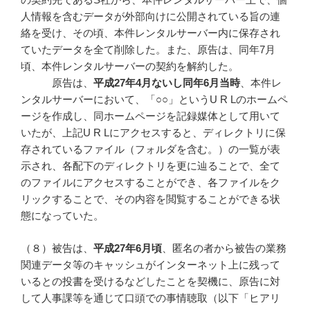
人情報を含むデータが外部向けに公開されている旨の連
絡を受け、その頃、本件レンタルサーバー内に保存され
ていたデータを全て削除した。また、原告は、同年7月
頃、本件レンタルサーバーの契約を解約した。
原告は、
平成27年4月ないし同年6月当時
、本件レ
ンタルサーバーにおいて、「○○」というU R Lのホームペ
ージを作成し、同ホームページを記録媒体として用いて
いたが、上記U R Lにアクセスすると、ディレクトリに保
存されているファイル（フォルダを含む。）の一覧が表
示され、各配下のディレクトリを更に辿ることで、全て
のファイルにアクセスすることができ、各ファイルをク
リックすることで、その内容を閲覧することができる状
態になっていた。
（８）被告は、
平成
27
年6
月頃
、匿名の者から被告の業務
関連データ等のキャッシュがインターネット上に残って
いるとの投書を受けるなどしたことを契機に、原告に対
して人事課等を通じて口頭での事情聴取（以下「ヒアリ