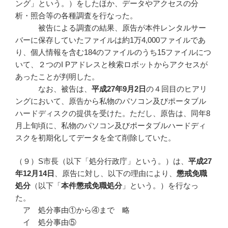
ング」という。）をしたほか、データやアクセスの分
析・照合等の各種調査を行なった。
被告による調査の結果、原告が本件レンタルサー
バーに保存していたファイルは約1万4,000ファイルであ
り、個人情報を含む184のファイルのうち15ファイルにつ
いて、２つのI Pアドレスと検索ロボットからアクセスが
あったことが判明した。
なお、被告は、
平成27年9月2日
の４回目のヒアリ
ングにおいて、原告から私物のパソコン及びポータブル
ハードディスクの提供を受けた。ただし、原告は、同年8
月上旬頃に、私物のパソコン及びポータブルハードディ
スクを初期化してデータを全て削除していた。
（９）S市長（以下「処分行政庁」という。）は、
平成27
年12月14日
、原告に対し、以下の理由により、
懲戒免職
処分
（以下「
本件懲戒免職処分
」という。）を行なっ
た。
ア 処分事由①から④まで 略
イ 処分事由⑤