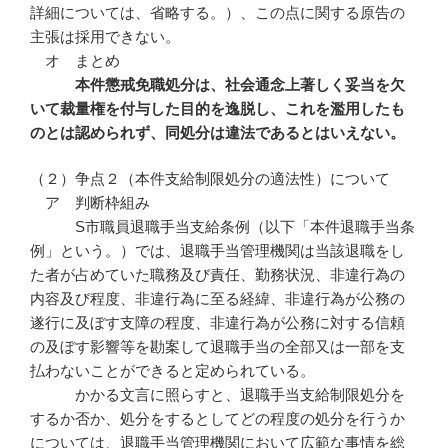
詳細については、省略する。）、この点に関する原告の
主張は採用できない。
オ まとめ
本件懲戒免職処分は、社会通念上著しく妥当を欠
いて裁量権を付与した目的を逸脱し、これを濫用したも
のとは認められず、同処分は違法であるとはいえない。
（２）争点２（本件支給制限処分の適法性）について
ア 判断枠組み
S市職員退職手当支給条例（以下「本件退職手当条
例」という。）では、退職手当管理機関は当該退職をし
た者が占めていた職務及び責任、勤務状況、非違行為の
内容及び程度、非違行為に至る経緯、非違行為が公務の
遂行に及ぼす支障の程度、非違行為が公務に対する信頼
の及ぼす影響等を勘案して退職手当の全部又は一部を支
払わないことができると定められている。
かかる文言に照らすと、退職手当支給制限処分を
するか否か、処分をするとしてどの程度の処分を行うか
については、退職手当管理機関において広範な事情を総