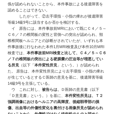
係が認められないことから、本件事故による後遺障害を
認めることはできない。
したがって、②左手環指・小指の痺れが後遺障害
等級14級9号に該当するか否かを検討する。
イ 原告には、本件事故前MRIにおいて既にＣ４／５～
Ｃ６／７の椎間板の変性と背側への突出が認められ、頸
椎椎間板ヘルニアとの診断がされていたが、いずれも本
件事故後に行なわれた本件1月MRI検査及び本件10月MRI
検査では、
本件事故前
MRI
検査と比して、Ｃ４／５～Ｃ６
／７の椎間板の突出による硬膜嚢の圧迫等が増悪してい
る所見
（以下「
本件変性所見
」という。）が認められ
た。 原告は、本件変性所見により左手環指・小指の痺れ
が生じているとするＣ医師の意見を基に、後遺障害等級
14級9号を主張している。
ウ これに対し、
被告らは、
Ｄ医師の意見書（以下
「Ｄ意見書」という。）を基に、
本件変性所見は、Ｔ２
強調画像におけるヘルニアの高輝度、後縦靱帯部の損
傷、出血等の外傷性変化を裏付ける画像所見が認められ
ないことから、外傷性ではなく経年性のものと認めら