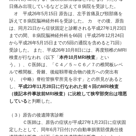
日痛み出現しているなどと訴えてＢ病院を受診した。
オ 平成26年5月15日 原告は、左手首痛及び頸部痛を
訴えてＢ病院脳神経外科を受診した。 カ その後、原告
は、同月21日から症状固定と診断される平成27年1月23日
までの間、Ｂ病院脳神経外科を66回（平成25年12月24日
から平成26年5月15日までの5回の通院を含めると71回）
受診した。 また、平成26年10月8日には、再度頸椎のMRI
検査が行なわれ（以下「
本件
10
月MRI
検査
」とい
う。）、Ｃ医師は、「Ｃ４／５～Ｃ６／７の椎間板レベ
ルで椎間板、骨棘、後縦靱帯複合物の後方への突出有
り、（中略）脊柱管狭窄所見を示す」との所見があると
し、
平成
23
年11
月28
日に行なわれた前々回のMRI
検査
（後記本件事故前MRI
検査）に比較して狭窄部突出は増悪
している
と判断した。
（３）原告の後遺障害診断
Ｃ医師は、原告の症状が平成27年1月23日に症状固
定したとして、同年6月7日付けの自動車損害賠償責任後