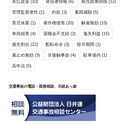
未払賃金
(10)
発信者情報
(6)
相当因果関係
(12)
管理監督者性
(1)
約款
(3)
素因減額
(5)
育児休業
(1)
著作権侵害
(20)
解雇無効
(15)
車両損害
(4)
退職金不支給
(2)
逸失利益
(15)
過失割合
(22)
配転命令
(3)
除斥期間
(1)
雇止め無効
(9)
非接触事故
(4)
駐車場内
(1)
高年法
(5)
交通事故の電話・面接相談、示談あっ旋