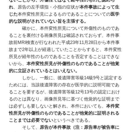
れ
、原告の左手環指・小指の症状が
本件事故によって生
じた
本件変性所見によるものであることについての
医学
的な説明がされていない旨を主張する。
確かに、本件変性所見について外傷性のものであ
ることを裏付ける画像所見は確認されておらず、本件事
故前MRI検査が行なわれた平成23年11月28日から本件事
故まで2年以上が経過していたことからすると、本件変性
所見が経年性のものであることを否定することはできな
いから、
本件変性所見が外傷性のものであることが他覚
的に立証されているとはいえない。
しかし、一般に、後遺障害等級14級9号と認定する
ためには、当該後遺障害の存在が医学的に説明可能であ
ることを要するが、後遺障害等級12号13号の認定におけ
るのとは異なり、画像所見等に基づく他覚的な証明まで
は必ずしも要しないと解され、本件においても、
本件変
性所見が外傷性のものであることが他覚的に証明される
ことまでは必要でない
というべきである。
そして、
原告が本件事故（注：原告車が被告車に