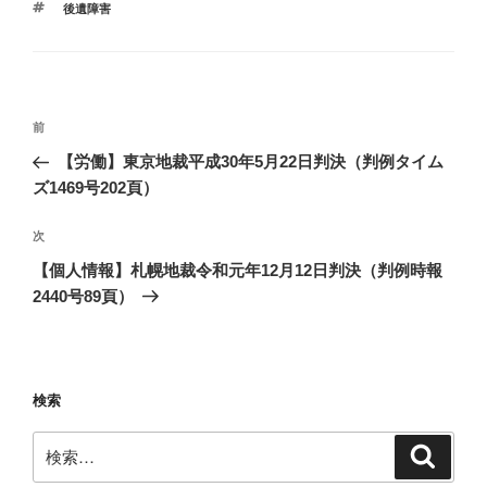
タ
後遺障害
ゴ
グ
リ
ー
投
前
前
稿
の
【労働】東京地裁平成30年5月22日判決（判例タイム
ナ
投
ズ1469号202頁）
ビ
稿
ゲ
次
次
の
ー
【個人情報】札幌地裁令和元年12月12日判決（判例時報
投
シ
2440号89頁）
稿
ョ
ン
検索
検
検
索
索: