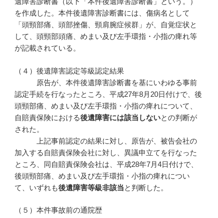
遺障害診断書（以下「本件後遺障害診断書」という。）
を作成した。本件後遺障害診断書には、傷病名として
「頭頸部痛、頭部挫傷、頸肩腕症候群」が、自覚症状と
して、頭頸部頭痛、めまい及び左手環指・小指の痺れ等
が記載されている。
（４）後遺障害認定等級認定結果
原告が、本件後遺障害診断書を基にいわゆる事前
認定手続を行なったところ、平成27年8月20日付けで、後
頭頸部痛、めまい及び左手環指・小指の痺れについて、
自賠責保険における
後遺障害には該当しない
との判断が
された。
上記事前認定の結果に対し、原告が、被告会社の
加入する自賠責保険会社に対し、異議申立てを行なった
ところ、同自賠責保険会社は、平成28年7月4日付けで、
後頭頸部痛、めまい及び左手環指・小指の痺れについ
て、いずれも
後遺障害等級非該当
と判断した。
（５）本件事故前の通院歴