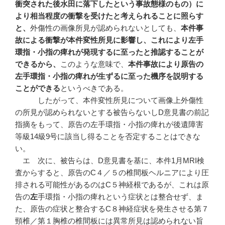
衝突された後水田に落下したという事故態様のもの）に
より相当程度の衝撃を受けたと考えられることに照らす
と、
外傷性の画像所見が認められないとしても、
本件事
故による衝撃が本件変性所見に影響し、これにより左手
環指・小指の痺れが発現するに至ったと推認することが
できるから、
このような意味で、
本件事故により原告の
左手環指・小指の痺れが生ずるに至った機序を説明する
ことができる
というべきである。
したがって、本件変性所見について画像上外傷性
の所見が認められないとする被告らないしD意見書の前記
指摘をもって、原告の左手環指・小指の痺れが後遺障害
等級14級9号に該当し得ることを否定することはできな
い。
エ 次に、被告らは、D意見書を基に、本件1月MRI検
査からすると、原告のC４／５の椎間板ヘルニアにより圧
排される可能性があるのはC５神経根であるが、これは原
告の
左
手環指・小指の痺れという症状とは整合せず、ま
た、原告の症状と整合するC８神経症状を発生させる第７
頸椎／第１胸椎の椎間板には異常所見は認められない旨