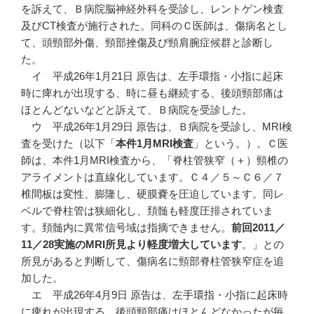
を訴えて、Ｂ病院脳神経外科を受診し、レントゲン検査
及びCT検査が施行された。同科のＣ医師は、傷病名とし
て、頭頸部外傷、頸部挫傷及び頸肩腕症候群と診断し
た。
イ 平成26年1月21日 原告は、左手環指・小指に起床
時に痺れが出現する、時に昼も継続する、後頭頸部痛は
ほとんどないなどと訴えて、Ｂ病院を受診した。
ウ 平成26年1月29日 原告は、Ｂ病院を受診し、MRI検
査を受けた（以下「
本件
1
月MRI
検査
」という。）。Ｃ医
師は、本件1月MRI検査から、「脊柱管狭窄（＋）頸椎の
アライメントは直線化しています。Ｃ４／５～Ｃ６／７
椎間板は変性、膨隆し、硬膜嚢を圧迫しています。同レ
ベルで脊柱管は狭細化し、頚髄も軽度圧排されていま
す。頚髄内に異常信号域は指摘できません。
前回
2011
／
11
／28
実施のMRI
所見より軽度増大しています
。」との
所見があると判断して、傷病名に頸部脊柱管狭窄症を追
加した。
エ 平成26年4月9日 原告は、左手環指・小指に起床時
に痺れが出現する、後頭頸部痛はほとんどなかったが毎