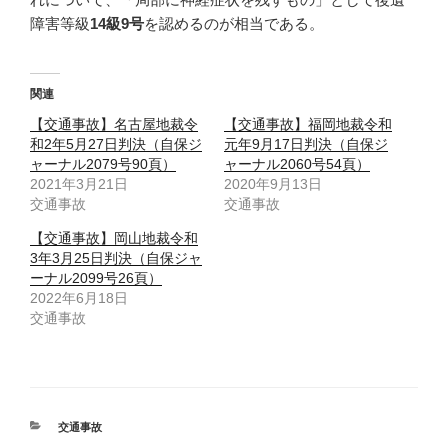
障害等級
14
級9
号
を認めるのが相当である。
関連
【交通事故】名古屋地裁令
【交通事故】福岡地裁令和
和2年5月27日判決（自保ジ
元年9月17日判決（自保ジ
ャーナル2079号90頁）
ャーナル2060号54頁）
2021年3月21日
2020年9月13日
交通事故
交通事故
【交通事故】岡山地裁令和
3年3月25日判決（自保ジャ
ーナル2099号26頁）
2022年6月18日
交通事故
カ
交通事故
テ