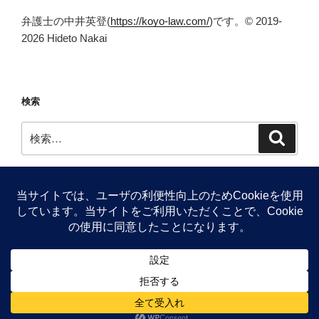
弁護士の中井英登(
https://koyo-law.com/
)です。© 2019-
2026 Hideto Nakai
検索
検
検
索
索:
Facebook
Twitter
Proudly powered by WordPress