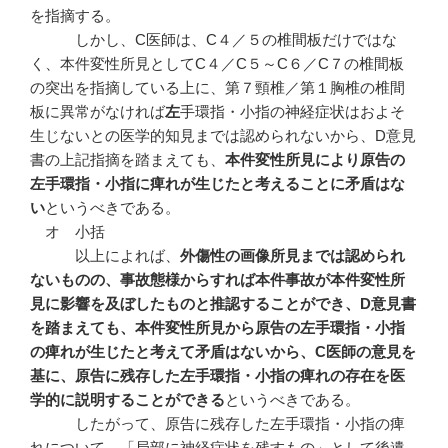
を指摘する。
しかし、C医師は、C４／５の椎間板だけではな
く、本件変性所見としてC４／C５～C６／C７の椎間板
の突出を指摘している上に、第７頸椎／第１胸椎の椎間
板に異常がなければ
左
手環指・小指の神経症状はおよそ
生じないとの医学的知見までは認められないから、D意見
書の上記指摘を踏まえても、
本件変性所見により原告の
左手環指・小指に痺れが生じたと考えることに矛盾はな
い
というべきである。
オ 小括
以上によれば、
外傷性の画像所見までは認められ
ないものの、事故態様からすれば本件事故が本件変性所
見に影響を及ぼしたものと推認することができ、
D
意見書
を踏まえても、本件変性所見から原告の左手環指・小指
の痺れが生じたと考えて矛盾はないから、C
医師の意見を
基に、原告に残存した左手環指・小指の痺れの存在を医
学的に説明することができる
というべきである。
したがって、原告に残存した左手環指・小指の痺
れについて、「局部に神経症状を残すもの」として後遺