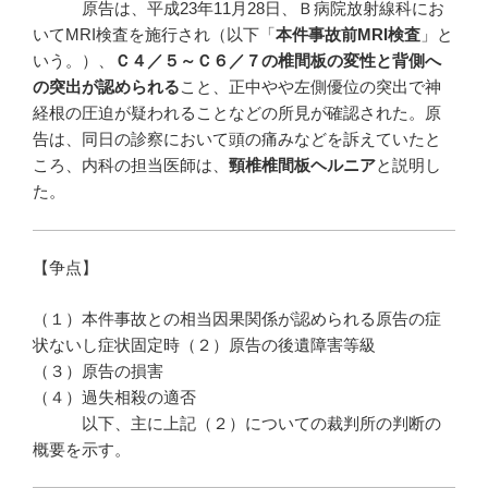
原告は、平成23年11月28日、Ｂ病院放射線科にお
いてMRI検査を施行され（以下「
本件事故前
MRI
検査
」と
いう。）、
Ｃ４／５～Ｃ６／７の椎間板の変性と背側へ
の突出が認められる
こと、正中やや左側優位の突出で神
経根の圧迫が疑われることなどの所見が確認された。原
告は、同日の診察において頭の痛みなどを訴えていたと
ころ、内科の担当医師は、
頸椎椎間板ヘルニア
と説明し
た。
【争点】
（１）本件事故との相当因果関係が認められる原告の症
状ないし症状固定時（２）原告の後遺障害等級
（３）原告の損害
（４）過失相殺の適否
以下、主に上記（２）についての裁判所の判断の
概要を示す。