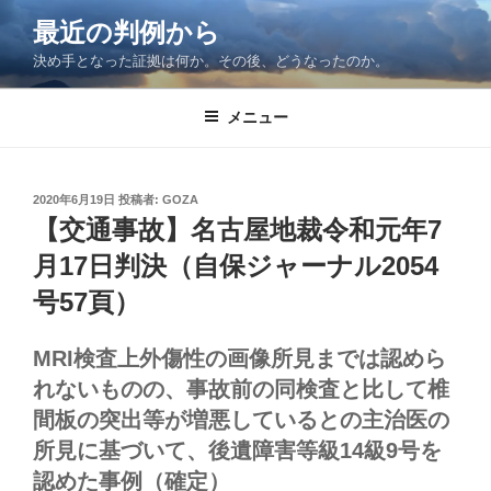
コ
最近の判例から
ン
決め手となった証拠は何か。その後、どうなったのか。
テ
ン
ツ
メニュー
へ
ス
キ
投
2020年6月19日
投稿者:
GOZA
稿
ッ
【交通事故】名古屋地裁令和元年7
日:
プ
月17日判決（自保ジャーナル2054
号57頁）
MRI検査上外傷性の画像所見までは認めら
れないものの、事故前の同検査と比して椎
間板の突出等が増悪しているとの主治医の
所見に基づいて、後遺障害等級14級9号を
認めた事例（確定）