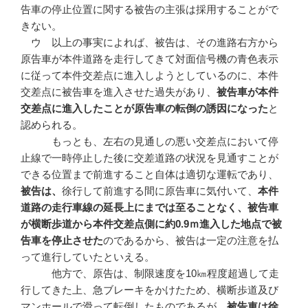
告車の停止位置に関する被告の主張は採用することがで
きない。
ウ 以上の事実によれば、被告は、その進路右方から
原告車が本件道路を走行してきて対面信号機の青色表示
に従って本件交差点に進入しようとしているのに、本件
交差点に被告車を進入させた過失があり、
被告車が本件
交差点に進入したことが原告車の転倒の誘因になった
と
認められる。
もっとも、左右の見通しの悪い交差点において停
止線で一時停止した後に交差道路の状況を見通すことが
できる位置まで前進すること自体は適切な運転であり、
被告は、
徐行して前進する間に原告車に気付いて、
本件
道路の走行車線の延長上にまでは至ることなく、被告車
が横断歩道から本件交差点側に約
0.9
ｍ進入した地点で被
告車を停止させた
のであるから、被告は一定の注意を払
って進行していたといえる。
他方で、原告は、制限速度を10㎞程度超過して走
行してきた上、急ブレーキをかけたため、横断歩道及び
マンホールで滑って転倒したものであるが、
被告車は徐