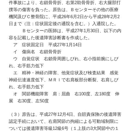
件事故により、右鎖骨骨折、右第2助骨骨折、右大腿部打
撲等の傷害を負った。原告は、Ｂセンターその他の医療
機関及びＣ整骨院に、平成26年6月2日から平成28年2月2
日まで（注：症状固定後の通院を含む。）入通院した。
Ｂセンターの医師は、平成27年1月30日、以下の内
容を記載した後遺障害診断書を作成した。
ア 症状固定日 平成27年1月14日
イ 傷病名 右鎖骨骨折
ウ 自覚症状 右鎖骨周囲しびれ、右小指前腕にしび
れ、右手筋力低下
エ 精神・神経の障害、他覚症状及び検査結果 感覚
神経伝達速度低下、ＭＲＩで右肩板部分断裂、右肩しび
れ、右手筋力低下
オ 関節機能障害 肩：屈曲 右100度、左180度 伸
展 右30度、左50度
（３）原告は、平成27年12月4日、自賠責保険の後遺障害
認定手続において、右肩関節の拘縮による可動域制限に
ついては後遺障害等級12級6号（１上肢の3大関節中の１