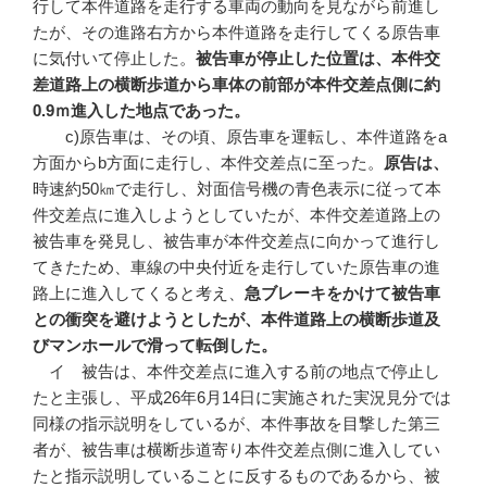
行して本件道路を走行する車両の動向を見ながら前進し
たが、その進路右方から本件道路を走行してくる原告車
に気付いて停止した。
被告車が停止した位置は、本件交
差道路上の横断歩道から車体の前部が本件交差点側に約
0.9
ｍ進入した地点であった。
c)原告車は、その頃、原告車を運転し、本件道路をa
方面からb方面に走行し、本件交差点に至った。
原告は、
時速約50㎞で走行し、対面信号機の青色表示に従って本
件交差点に進入しようとしていたが、本件交差道路上の
被告車を発見し、被告車が本件交差点に向かって進行し
てきたため、車線の中央付近を走行していた原告車の進
路上に進入してくると考え、
急ブレーキをかけて被告車
との衝突を避けようとしたが、本件道路上の横断歩道及
びマンホールで滑って転倒した。
イ 被告は、本件交差点に進入する前の地点で停止し
たと主張し、平成26年6月14日に実施された実況見分では
同様の指示説明をしているが、本件事故を目撃した第三
者が、被告車は横断歩道寄り本件交差点側に進入してい
たと指示説明していることに反するものであるから、被