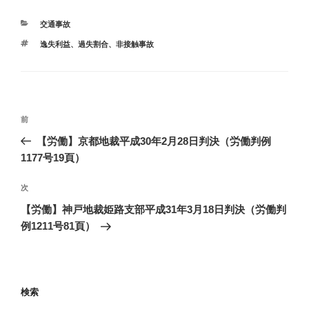
カ
交通事故
テ
タ
逸失利益
、
過失割合
、
非接触事故
ゴ
グ
リ
ー
投
前
前
稿
の
【労働】京都地裁平成30年2月28日判決（労働判例
ナ
投
1177号19頁）
ビ
稿
ゲ
次
次
の
ー
【労働】神戸地裁姫路支部平成31年3月18日判決（労働判
投
シ
例1211号81頁）
稿
ョ
ン
検索