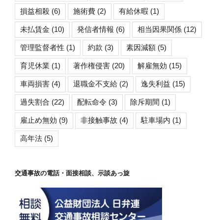
損益相殺
(6)
施術費
(2)
有給休暇
(1)
未払賃金
(10)
発信者情報
(6)
相当因果関係
(12)
管理監督者性
(1)
約款
(3)
素因減額
(5)
育児休業
(1)
著作権侵害
(20)
解雇無効
(15)
車両損害
(4)
退職金不支給
(2)
逸失利益
(15)
過失割合
(22)
配転命令
(3)
除斥期間
(1)
雇止め無効
(9)
非接触事故
(4)
駐車場内
(1)
高年法
(5)
交通事故の電話・面接相談、示談あっ旋