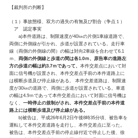
【裁判所の判断】
（１）事故態様、双方の過失の有無及び割合（争点１）
ア 認定事実
a)本件道路は、制限速度が40㎞の片側1車線道路で、
両側に外側線が引かれ、歩道が設置されている。走行車
線（両側の外側線の間）の幅は対向2車線を合わせて6.1
ｍ、
両側の外側線と歩道の間は各
1.0
ｍ、原告車の進路左
方の歩道の幅は約3.7
ｍであって、
本件交差点において対
面に信号機が設置され、本件交差点手前の本件道路上に
は横断歩道及び停止線がある。 本件交差道路は、制限速
度が30㎞の道路で、両側に歩道が設置されている。車道
の幅は4.9ｍであって本件交差点において対面に信号機は
なく、
一時停止の規制がされ、本件交差点手前の本件道
路上には横断歩道及び停止線がある。
b)被告は、平成26年6月2日午後8時35分頃、被告車を
運転して本件交差道路を走行し、本件交差点に至った。
被告は、本件交差点手前の停止線付近で停止した後、徐