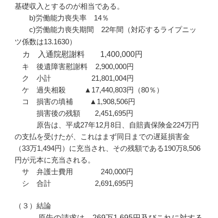
基礎収入とするのが相当である。
b)労働能力喪失率 14％
c)労働能力喪失期間 22年間（対応するライプニッ
ツ係数は13.1630）
カ 入通院慰謝料 1,400,000円
キ 後遺障害慰謝料 2,900,000円
ク 小計 21,801,004円
ケ 過失相殺 ▲17,440,803円（80％）
コ 損害の填補 ▲1,908,506円
損害後の残額 2,451,695円
原告は、平成27年12月8日、自賠責保険金224万円
の支払を受けたが、これはまず同日までの遅延損害金
（33万1,494円）に充当され、その残額である190万8,506
円が元本に充当される。
サ 弁護士費用 240,000円
シ 合計 2,691,695円
（３）結論
原告の請求は、269万1,695円及びこれに対する