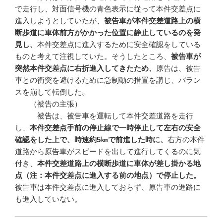
で走行し、対面信号機の青色表示に従って本件交差点に
進入しようとしていたが、
被告車が本件交差道路上の横
断歩道に車体前方がかかった位置に静止しているのを発
見し、
本件交差点に進入するために安全確認をしている
ものと考えて注視していた。そうしたところ、
被告車が
突然本件交差点に右折進入してきたため、
原告は、被告
車との衝突を避けるために急制動の措置を講じ、バラン
スを崩して転倒した。
（被告の主張）
被告は、被告車を運転して本件交差道路を走行
し、
本件交差点手前の停止線で一時停止して左右の安全
確認をした上で、時速約
5
㎞で前進した時に、
右方の本件
道路から原告車がスピードを出して進行してくるのに気
付き、
本件交差道路上の横断歩道に車体が差し掛かる地
点（注：本件交差点に進入する前の地点）で停止した。
被告車は本件交差点に進入しておらず、原告車の進路に
も進入していない。