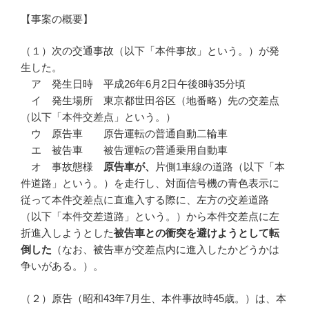
【事案の概要】
（１）次の交通事故（以下「本件事故」という。）が発
生した。
ア 発生日時 平成26年6月2日午後8時35分頃
イ 発生場所 東京都世田谷区（地番略）先の交差点
（以下「本件交差点」という。）
ウ 原告車 原告運転の普通自動二輪車
エ 被告車 被告運転の普通乗用自動車
オ 事故態様
原告車が、
片側1車線の道路（以下「本
件道路」という。）を走行し、対面信号機の青色表示に
従って本件交差点に直進入する際に、左方の交差道路
（以下「本件交差道路」という。）から本件交差点に左
折進入しようとした
被告車との衝突を避けようとして転
倒した
（なお、被告車が交差点内に進入したかどうかは
争いがある。）。
（２）原告（昭和43年7月生、本件事故時45歳。）は、本