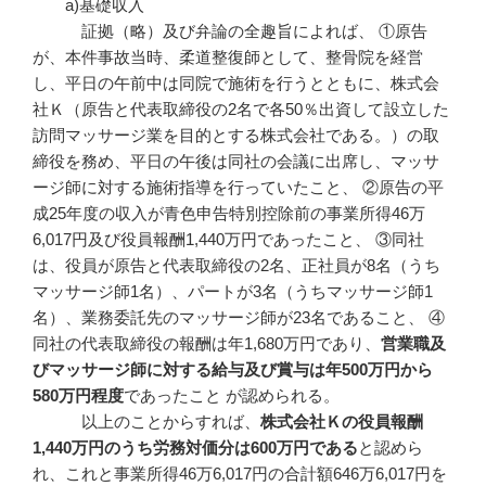
a)基礎収入
証拠（略）及び弁論の全趣旨によれば、 ①原告
が、本件事故当時、柔道整復師として、整骨院を経営
し、平日の午前中は同院で施術を行うとともに、株式会
社Ｋ（原告と代表取締役の2名で各50％出資して設立した
訪問マッサージ業を目的とする株式会社である。）の取
締役を務め、平日の午後は同社の会議に出席し、マッサ
ージ師に対する施術指導を行っていたこと、 ②原告の平
成25年度の収入が青色申告特別控除前の事業所得46万
6,017円及び役員報酬1,440万円であったこと、 ③同社
は、役員が原告と代表取締役の2名、正社員が8名（うち
マッサージ師1名）、パートが3名（うちマッサージ師1
名）、業務委託先のマッサージ師が23名であること、 ④
同社の代表取締役の報酬は年1,680万円であり、
営業職及
びマッサージ師に対する給与及び賞与は年
500
万円から
580
万円程度
であったこと が認められる。
以上のことからすれば、
株式会社Ｋの役員報酬
1,440
万円のうち労務対価分は600
万円である
と認めら
れ、これと事業所得46万6,017円の合計額646万6,017円を