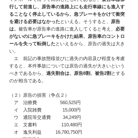
行して前進し、原告車の進路上にも走行車線にも進入す
ることなく停止しているから、急ブレーキをかけて衝突
を避ける必要はなかった
といえる。そうすると、
原告
は、
被告車が原告車の進路に進入してくると考え、
必要
がないのに急ブレーキをかけた結果、原告車のコントロ
ールを失って転倒した
といえるから、原告の過失は大き
い。
エ 前記の事故態様並びに過失の内容及び程度を考慮
すると、本件事故については原告の過失が大きいという
べきであるから、
過失割合は、原告
8
割、被告2
割
とする
のが相当である。
（２）原告の損害（争点２）
ア 治療費 560,525円
イ 入院雑費 15,000円
ウ 通院等交通費 34,249円
エ 文書料 110,480円
オ 逸失利益 16,780,750円