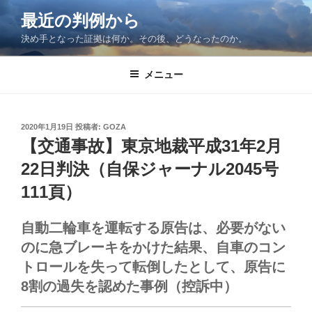
コ
最近の判例から
ン
決め手となった証拠は何か。その後、どうなったのか。
テ
ン
ツ
メニュー
へ
ス
キ
投
2020年1月19日
投稿者:
GOZA
稿
ッ
【交通事故】東京地裁平成31年2月
日:
プ
22日判決（自保ジャーナル2045号
111頁）
自動二輪車を運転する原告は、必要がない
のに急ブレーキをかけた結果、自車のコン
トロールを失って転倒したとして、原告に
8割の過失を認めた事例（控訴中）