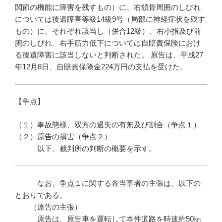
関節の機能に障害を残すもの）に、右鎖骨周囲のしびれ
については後遺障害等級14級9号（局部に神経症状を残す
もの）に、それぞれ該当し（併合12級）、右小指及び前
腕のしびれ、右手筋力低下については自賠責保険におけ
る後遺障害に該当しないと判断された。 原告は、平成27
年12月8日、自賠責保険金224万円の支払を受けた。
【争点】
（１）事故態様、双方の過失の有無及び割合（争点１）
（２）原告の損害（争点２）
以下、裁判所の判断の概要を示す。
なお、争点１に関する各当事者の主張は、以下の
とおりである。
（原告の主張）
原告は、原告車を運転して本件道路を時速約50㎞