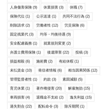
人身傷害保険
(9)
休業損害
(3)
休職
(7)
保険代位
(1)
公示送達
(1)
共同不法行為
(2)
削除請求
(2)
労働者性
(12)
労災保険
(6)
固定残業代
(3)
均等・均衡待遇
(9)
安全配慮義務
(1)
就業規則変更
(2)
弁護士費用保険
(1)
後遺障害
(22)
投稿
(3)
損益相殺
(6)
施術費
(2)
有給休暇
(1)
未払賃金
(10)
発信者情報
(6)
相当因果関係
(12)
管理監督者性
(1)
約款
(3)
素因減額
(5)
育児休業
(1)
著作権侵害
(20)
解雇無効
(15)
車両損害
(4)
退職金不支給
(2)
逸失利益
(15)
過失割合
(22)
配転命令
(3)
除斥期間
(1)