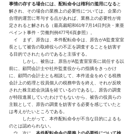
事情の存する場合には、配転命令は権利の濫用になる
と
解され、その場合の業務上の必要性については、企業の
合理的運営に寄与する点があれば、業務上の必要性が肯
定されると解される（最高裁昭和61年7月14日判決・東亜
ペイント事件・労働判例477号6頁参照）。
イ まず、原告は、本件配転命令は、原告がA監査室室
長として被告の取締役らの不正を調査することを妨害す
る目的でされたものであると主張する。
しかし、被告は、原告がA監査室室長に就任する以
前に、顧問会計士や社外監査役からの指摘をきっかけ
に、顧問の会計士とも相談して、本件送金をめぐる税務
会計上の処理と役員個人の税務申告を終え、それが反映
された株主総会決議を経ているのであるし、原告の調査
が特段進展していたわけでもないから、被告の役員らの
主観として、原告の調査を妨害する必要を感じていたと
は考えがたいところである。
したがって、本件配転命令が不当な目的によるも
のとは認められない。
ウ 次に、
本件配転命令の業務上の必要性について検