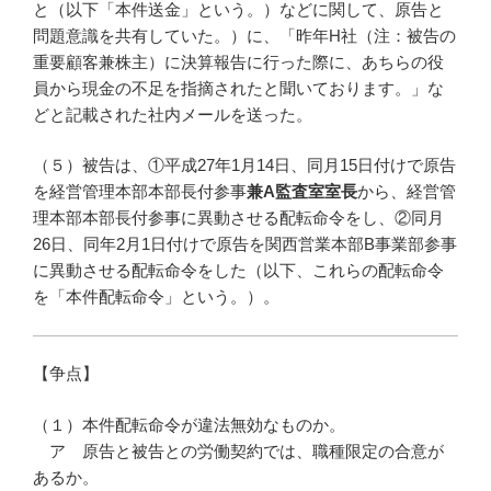
と（以下「本件送金」という。）などに関して、原告と
問題意識を共有していた。）に、「昨年H社（注：被告の
重要顧客兼株主）に決算報告に行った際に、あちらの役
員から現金の不足を指摘されたと聞いております。」な
どと記載された社内メールを送った。
（５）被告は、①平成27年1月14日、同月15日付けで原告
を経営管理本部本部長付参事
兼
A
監査室室長
から、経営管
理本部本部長付参事に異動させる配転命令をし、②同月
26日、同年2月1日付けで原告を関西営業本部B事業部参事
に異動させる配転命令をした（以下、これらの配転命令
を「本件配転命令」という。）。
【争点】
（１）本件配転命令が違法無効なものか。
ア 原告と被告との労働契約では、職種限定の合意が
あるか。