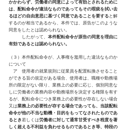
かかわらず、労働者の同意によって有効とされるために
は、配転命令が違法なものであってもその瑕疵を拭い去
るほどの自由意思に基づく同意であることを要する
と解
するのが相当であるから、本件では、原告がこのような
同意をしたとは認められない。
したがって、
本件配転命令が原告の同意を理由に
有効であるとは認められない。
（３）本件配転命令が、人事権を濫用した違法なものか
について
ア 使用者の就業規則に従業員を配置転換させること
ができる旨の規定がある場合、使用者は、職種や勤務場
所の限定がない限り、業務上の必要に応じ、個別同意な
しに労働者の業務内容や勤務場所を決定する権限を有す
るが、配転命令につき業務上の必要性が存在しない場合
又は
業務上の必要性が存する場合であっても、当該配転
命令が他の不当な動機・目的をもってなされたものであ
るとき
若しくは
労働者に対して通常甘受すべき程度を著
しく超える不利益を負わせるものであるとき等、特段の