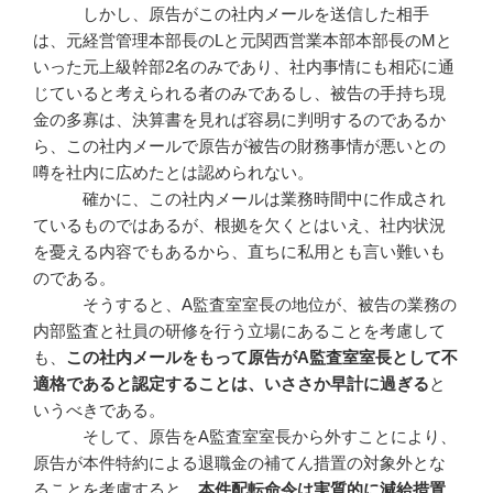
しかし、原告がこの社内メールを送信した相手
は、元経営管理本部長のLと元関西営業本部本部長のMと
いった元上級幹部2名のみであり、社内事情にも相応に通
じていると考えられる者のみであるし、被告の手持ち現
金の多寡は、決算書を見れば容易に判明するのであるか
ら、この社内メールで原告が被告の財務事情が悪いとの
噂を社内に広めたとは認められない。
確かに、この社内メールは業務時間中に作成され
ているものではあるが、根拠を欠くとはいえ、社内状況
を憂える内容でもあるから、直ちに私用とも言い難いも
のである。
そうすると、A監査室室長の地位が、被告の業務の
内部監査と社員の研修を行う立場にあることを考慮して
も、
この社内メールをもって原告が
A
監査室室長として不
適格であると認定することは、いささか早計に過ぎる
と
いうべきである。
そして、原告をA監査室室長から外すことにより、
原告が本件特約による退職金の補てん措置の対象外とな
ることを考慮すると、
本件配転命令は実質的に減給措置