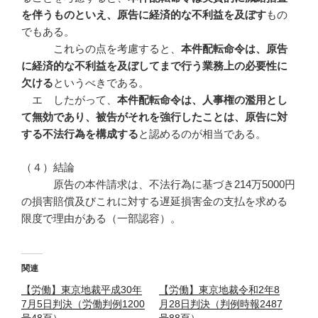
を伴うものといえ、原告に経済的な不利益を及ぼす
もの
でもある。
これらの点を考慮すると、
本件配転命令は、原告
に経済的な不利益を及ぼしてまで行う業務上の必要性に
欠ける
というべきである。
エ したがって、
本件配転命令は、人事権の濫用とし
て無効であり、被告がそれを強行したことは、原告に対
する不法行為を構成する
と認めるのが相当である。
（４）結論
原告の本件請求は、不法行為に基づき214万5000円
の損害賠償及びこれに対する遅延損害金の支払を求める
限度で理由がある（一部認容）。
関連
【労働】東京地裁平成30年
【労働】東京地裁令和2年8
7月5日判決（労働判例1200
月28日判決（判例時報2487