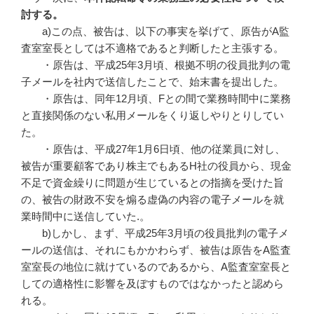
討する。
a)この点、被告は、以下の事実を挙げて、原告がA監
査室室長としては不適格であると判断したと主張する。
・原告は、平成25年3月頃、根拠不明の役員批判の電
子メールを社内で送信したことで、始末書を提出した。
・原告は、同年12月頃、Fとの間で業務時間中に業務
と直接関係のない私用メールをくり返しやりとりしてい
た。
・原告は、平成27年1月6日頃、他の従業員に対し、
被告が重要顧客であり株主でもあるH社の役員から、現金
不足で資金繰りに問題が生じているとの指摘を受けた旨
の、被告の財政不安を煽る虚偽の内容の電子メールを就
業時間中に送信していた.。
b)しかし、まず、平成25年3月頃の役員批判の電子メ
ールの送信は、それにもかかわらず、被告は原告をA監査
室室長の地位に就けているのであるから、A監査室室長と
しての適格性に影響を及ぼすものではなかったと認めら
れる。