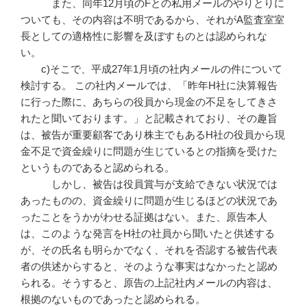
また、同年12月頃のFとの私用メールのやりとりに
ついても、その内容は不明であるから、それがA監査室室
長としての適格性に影響を及ぼすものとは認められな
い。
c)そこで、平成27年1月頃の社内メールの件について
検討する。 この社内メールでは、「昨年H社に決算報告
に行った際に、あちらの役員から現金の不足をしてきさ
れたと聞いております。」と記載されており、その趣旨
は、被告が重要顧客であり株主でもあるH社の役員から現
金不足で資金繰りに問題が生じているとの指摘を受けた
というものであると認められる。
しかし、被告は役員賞与が支給できない状況では
あったものの、資金繰りに問題が生じるほどの状況であ
ったことをうかがわせる証拠はない。また、原告本人
は、このような発言をH社の社員から聞いたと供述する
が、その氏名も明らかでなく、それを否認する被告代表
者の供述からすると、そのような事実はなかったと認め
られる。そうすると、原告の上記社内メールの内容は、
根拠のないものであったと認められる。