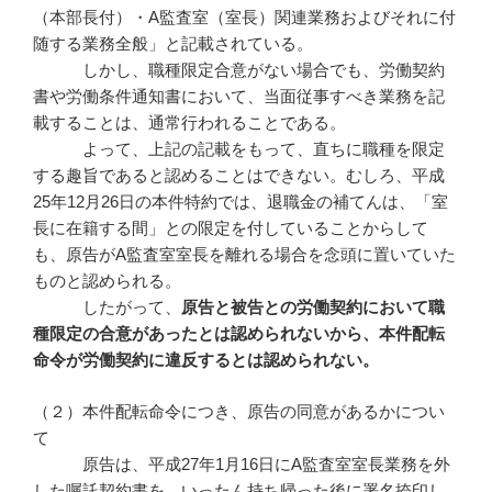
（本部長付）・A監査室（室長）関連業務およびそれに付
随する業務全般」と記載されている。
しかし、職種限定合意がない場合でも、労働契約
書や労働条件通知書において、当面従事すべき業務を記
載することは、通常行われることである。
よって、上記の記載をもって、直ちに職種を限定
する趣旨であると認めることはできない。むしろ、平成
25年12月26日の本件特約では、退職金の補てんは、「室
長に在籍する間」との限定を付していることからして
も、原告がA監査室室長を離れる場合を念頭に置いていた
ものと認められる。
したがって、
原告と被告との労働契約において職
種限定の合意があったとは認められないから、本件配転
命令が労働契約に違反するとは認められない。
（２）本件配転命令につき、原告の同意があるかについ
て
原告は、平成27年1月16日にA監査室室長業務を外
した嘱託契約書を、いったん持ち帰った後に署名捺印し