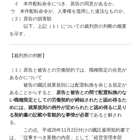
イ 本件配転命令につき、原告の同意があるか。
ウ 本件配転命令が、人事権を濫用した違法なものか。
（２）原告の損害額
以下、上記（１）についての裁判所の判断の概要
を示す。
【裁判所の判断】
（１）原告と被告との労働契約では、職種限定の合意が
あるかについて
被告の嘱託就業規則には配置転換を命じる規定が
あることからすると、
原告と被告との間で配置転換のな
い職種限定としての労働契約が締結されたと認め得るた
めには、就業規則の例外が定められたと認め得るに足り
る契約書の記載や客観的な事情が必要
であると解され
る。
この点、平成26年11月2日付けの嘱託雇用契約書で
は、「従事すべき業務の内容」として「経営管理本部