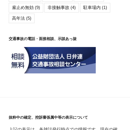
雇止め無効
(9)
非接触事故
(4)
駐車場内
(1)
高年法
(5)
交通事故の電話・面接相談、示談あっ旋
抜粋中の確定、控訴審係属中等の表示について
上記の表示は、各雑誌発行時点での情報です。現在の確