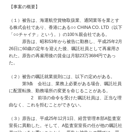
【事案の概要】
（１）被告は、海運航空貨物取扱業、通関業等を業とす
る株式会社であり、香港にある○○ CHINA CO. LTD（以下
「○○チャイナ」という。）の100％親会社である。
原告は、昭和53年から被告に勤務し、平成25年2月
26日に60歳の定年を迎えた後、嘱託社員として再雇用さ
れた。原告の再雇用後の賃金は月額23万3684円であっ
た。
（２）被告の嘱託就業規則には、以下の定めがある。
第9条 会社は、業務上必要がある場合、嘱託社員
に配置転換、勤務場所の変更を命じることがある。
2 前項の命令を受けた嘱託社員は、正当な理
由なく、これを拒むことができない。
（３）原告は、平成25年12月1日、経営管理本部A監査室
室長に異動した。そして、A監査室室長の任が他の嘱託社