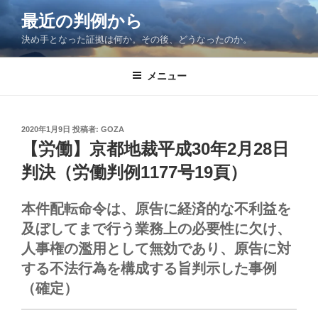
コ
最近の判例から
ン
決め手となった証拠は何か。その後、どうなったのか。
テ
ン
ツ
メニュー
へ
ス
キ
投
2020年1月9日
投稿者:
GOZA
稿
ッ
【労働】京都地裁平成30年2月28日
日:
プ
判決（労働判例1177号19頁）
本件配転命令は、原告に経済的な不利益を
及ぼしてまで行う業務上の必要性に欠け、
人事権の濫用として無効であり、原告に対
する不法行為を構成する旨判示した事例
（確定）