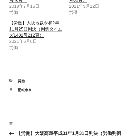
号48頁）
号88頁）
2019年7月15日
2021年9月12日
労働
労働
【労働】大阪地裁令和2年
11月25日判決（判例タイム
ズ1482号212頁）
2021年5月8日
労働
カ
労働
テ
タ
配転命令
ゴ
グ
リ
ー
投
前
前
稿
の
【労働】大阪高裁平成31年1月31日判決（労働判例
ナ