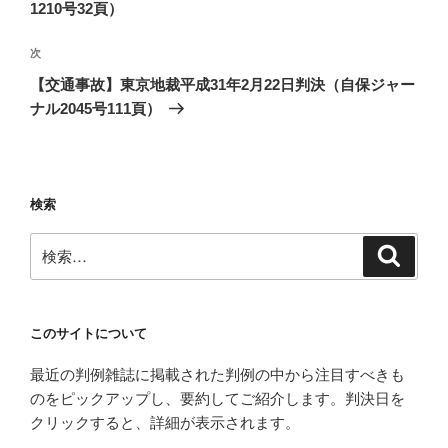
投
1210号32頁）
ビ
稿
ゲ
次
次
の
ー
【交通事故】東京地裁平成31年2月22日判決（自保ジャー
投
シ
ナル2045号111頁）
稿
ョ
ン
検索
検
検
索
索:
このサイトについて
最近の判例雑誌に掲載された判例の中から注目すべきも
のをピックアップし、要約してご紹介します。判決日を
クリックすると、詳細が表示されます。