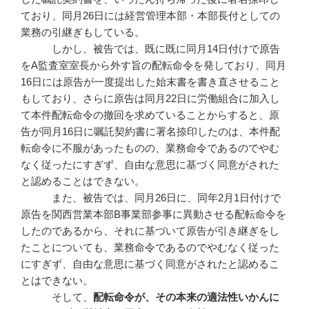
ており、同月26日には経営管理本部・本部長付としての
業務の引継ぎもしている。
しかし、被告では、既に既に同月14日付けで原告
をA監査室室長から外す旨の配転命令を発しており、同月
16日には原告が一度提出した始末書を書き直させること
もしており、さらに原告は同月22日に労働組合に加入し
て本件配転命令の撤回を求めていることからすると、原
告が同月16日に嘱託契約書に署名捺印したのは、本件配
転命令に不服があったものの、業務命令であるのでやむ
なく従ったにすぎず、自由な意思に基づく同意がされた
と認めることはできない。
また、被告では、同月26日に、同年2月1日付けで
原告を関西営業本部B事業部参事に異動させる配転命令を
したのであるから、それに基づいて原告が引き継ぎをし
たことについても、業務命令であるのでやむなく従った
にすぎず、自由な意思に基づく同意がされたと認めるこ
とはできない。
そして、
配転命令が、その本来の適法性いかんに