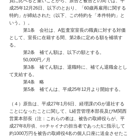
員に比べると重いことから、原告と被告との間では、平
成25年12月26日、以下のとおり、「60歳再雇用に関する
特約」が締結された（以下、この特約を「本件特約」と
いう。）。
第1条 会社は、A監査室室長の職責に対する対価
として、室長に在籍する間、第2条に定める額を補填す
る。
第2条 補てん額は、以下の額とする。
50,000円／月
第3条 補てん額は、退職時に、補てん退職金とし
て支給する。
第4条 略
第5条 補てんは、平成25年12月より開始する。
（４）原告は、平成27年1月6日、経理課のGが退社する
ことになったことに関して、L経営管理本部長及びM関西
営業本部長（注：これらの者は、被告の取締役らが、平
成27年8月頃、○○チャイナの担当者であったIに指示して
約1000万円を被告の取締役4名の個人口座に送金させたこ