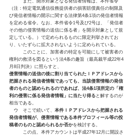
また、開示対象となる発信者情報は、本件省令
（注：特定電気通信役務提供者の損害賠償責任の制限及
び発信者情報の開示に関する法律第4条1項の発信者情報
を定める省令。なお、本件省令1号及び2号は、「発信者
その他の侵害情報の送信に係る者」を開示対象として規
定している。）で定められるものに限定列挙されてお
り、いたずらに拡大されないように定められている。
このことに、加害者の特定を可能にして被害者の
権利の救済を図るという法4条の趣旨（最高裁平成22年4
月8日判決）に照らすと、
侵害情報の送信の後に割り当てられたＩＰアドレスから
把握される発信者情報であっても、当該侵害情報の発信
者のものと認められるのであれば、法4
条1
項所定の「権
利の侵害に係る発信者情報」に当たり得る
と解するのが
相当である。
ウ そこで続いて、
本件ＩＰアドレスから把握される
発信者情報が、侵害情報である本件プロフィール等の投
稿者のものと認められるか否か
を検討する。
この点、本件アカウントは平成27年12月に開設さ