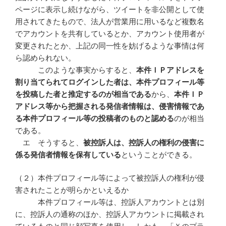
ページに表示し続けながら、ツイートを非公開として使
用されてきたもので、法人が営業用に用いるなど複数名
でアカウントを共有しているとか、アカウント使用者が
変更されたとか、上記の同一性を妨げるような事情は何
ら認められない。
このような事実からすると、
本件ＩＰアドレスを
割り当てられてログインした者は、本件プロフィール等
を投稿した者と推定するのが相当である
から、
本件ＩＰ
アドレス等から把握される発信者情報は、侵害情報であ
る本件プロフィール等の投稿者のものと認める
のが相当
である。
エ そうすると、
被控訴人は、控訴人の権利の侵害に
係る発信者情報を保有している
ということができる。
（２）本件プロフィール等によって被控訴人の権利が侵
害されたことが明らかといえるか
本件プロフィール等は、控訴人アカウントとは別
に、控訴人の通称のほか、控訴人アカウントに掲載され