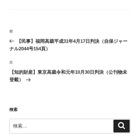
グ
リ
ー
投
前
前
稿
の
【民事】福岡高裁平成31年4月17日判決（自保ジャー
ナ
投
ナル2044号154頁）
ビ
稿
ゲ
次
次
の
ー
【知的財産】東京高裁令和元年10月30日判決（公刊物未
投
シ
登載）
稿
ョ
ン
検索
検
検
索
索: