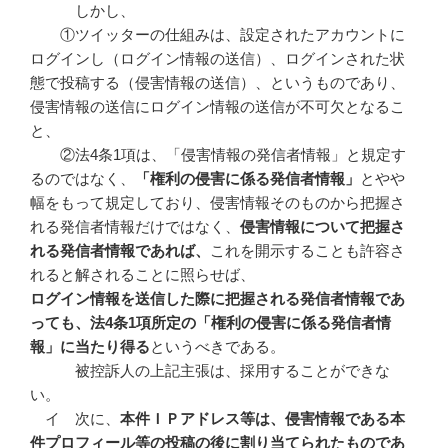
しかし、
①ツイッターの仕組みは、設定されたアカウントに
ログインし（ログイン情報の送信）、ログインされた状
態で投稿する（侵害情報の送信）、というものであり、
侵害情報の送信にログイン情報の送信が不可欠となるこ
と、
②法4条1項は、「侵害情報の発信者情報」と規定す
るのではなく、
「権利の侵害に係る発信者情報」
とやや
幅をもって規定しており、侵害情報そのものから把握さ
れる発信者情報だけではなく、
侵害情報について把握さ
れる発信者情報であれば、
これを開示することも許容さ
れると解されることに照らせば、
ログイン情報を送信した際に把握される発信者情報であ
っても、法4
条1
項所定の「権利の侵害に係る発信者情
報」に当たり得る
というべきである。
被控訴人の上記主張は、採用することができな
い。
イ 次に、
本件ＩＰアドレス等は、侵害情報である本
件プロフィール等の投稿の後に割り当てられたものであ