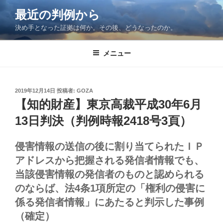
コ
最近の判例から
ン
決め手となった証拠は何か。その後、どうなったのか。
テ
ン
ツ
メニュー
へ
ス
キ
投
2019年12月14日
投稿者:
GOZA
稿
ッ
【知的財産】東京高裁平成30年6月
日:
プ
13日判決（判例時報2418号3頁）
侵害情報の送信の後に割り当てられたＩＰ
アドレスから把握される発信者情報でも、
当該侵害情報の発信者のものと認められる
のならば、法4条1項所定の「権利の侵害に
係る発信者情報」にあたると判示した事例
（確定）