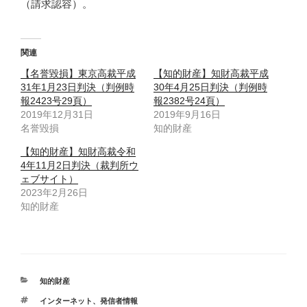
（請求認容）。
関連
【名誉毀損】東京高裁平成
【知的財産】知財高裁平成
31年1月23日判決（判例時
30年4月25日判決（判例時
報2423号29頁）
報2382号24頁）
2019年12月31日
2019年9月16日
名誉毀損
知的財産
【知的財産】知財高裁令和
4年11月2日判決（裁判所ウ
ェブサイト）
2023年2月26日
知的財産
カ
知的財産
テ
タ
インターネット
、
発信者情報
ゴ