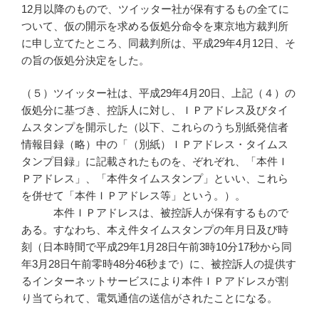
12月以降のもので、ツイッター社が保有するもの全てに
ついて、仮の開示を求める仮処分命令を東京地方裁判所
に申し立てたところ、同裁判所は、平成29年4月12日、そ
の旨の仮処分決定をした。
（５）ツイッター社は、平成29年4月20日、上記（４）の
仮処分に基づき、控訴人に対し、ＩＰアドレス及びタイ
ムスタンプを開示した（以下、これらのうち別紙発信者
情報目録（略）中の「（別紙）ＩＰアドレス・タイムス
タンプ目録」に記載されたものを、ぞれぞれ、「本件Ｉ
Ｐアドレス」、「本件タイムスタンプ」といい、これら
を併せて「本件ＩＰアドレス等」という。）。
本件ＩＰアドレスは、被控訴人が保有するもので
ある。すなわち、本え件タイムスタンプの年月日及び時
刻（日本時間で平成29年1月28日午前3時10分17秒から同
年3月28日午前零時48分46秒まで）に、被控訴人の提供す
るインターネットサービスにより本件ＩＰアドレスが割
り当てられて、電気通信の送信がされたことになる。