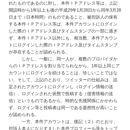
れたものであるのに対し、本件ＩＰアドレス等は、上記
開設時から1年以上も後の平成29年1月28日から同年3月28
日まで（日本時間）のものであること、被控訴人の保有
する本件ＩＰアドレス等は、本件アカウントにログイン
した際のＩＰアドレス及びタイムスタンプの一部に過ぎ
ず、本件ＩＰアドレス以外にも、相当数、本件アカウン
トにログインした際のＩＰアドレス及びタイムスタンプ
が存在することが認められる。
しかし、一般に、同一人が、複数のプロバイダか
らのＩＰアドレスを割り当てられながら、1年以上同じア
カウントにログインを続けることは、珍しいことではな
い。そして、上記のとおり、ツイッターの仕組みは、設
定されたアカウントにログインし（ログイン情報の送
信）、ログインされた状態で投稿する（侵害情報の送
信）というものであるから、時的な先後関係にかかわら
ず、ログイン等と投稿者は同一である蓋然性が高いこと
が認められる。
一方、本件アカウントは、後記（２）のとおり、
控訴人本人になりすました本件プロフィール等をトップ