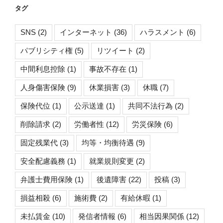
リ
タグ
ー
SNS
(2)
インターネット
(36)
ハラスメント
(6)
パブリシティ権
(5)
リツイート
(2)
中間利息控除
(1)
事故不存在
(1)
人身傷害保険
(9)
休業損害
(3)
休職
(7)
保険代位
(1)
公示送達
(1)
共同不法行為
(2)
削除請求
(2)
労働者性
(12)
労災保険
(6)
固定残業代
(3)
均等・均衡待遇
(9)
安全配慮義務
(1)
就業規則変更
(2)
弁護士費用保険
(1)
後遺障害
(22)
投稿
(3)
損益相殺
(6)
施術費
(2)
有給休暇
(1)
未払賃金
(10)
発信者情報
(6)
相当因果関係
(12)