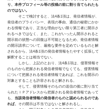
り、本件プロフィール等の投稿の前に割り当てられたも
のではない。
そこで検討すると、法4条1項は、発信者情報が、
発信者のプライバシー、表現の事由、通信の秘密にかか
わる情報であり、正当な理由がない限り第三者に開示さ
れるべきではなく、また、これがいったん開示されると
開示前の状態への回復は不可能となるため、発信者情報
の開示請求について、厳格な要件を定めているものと解
されるから、法4条1項の発信者情報をたやすく拡張して
解釈することは相当でない。
しかし、上記のとおり、法4条1項は、侵害情報そ
のものから把握される発信者情報でなくても、侵害情報
について把握される発信者情報であれば、これを開示の
対象とすることも許容されると解される。
そして、侵害情報そのものの送信の後に割り当て
られたＩＰアドレスから把握される発信者情報であって
も、
当該発信者情報の発信者のものと認められるのであ
れば、
その開示は不当ではないと解されるし、