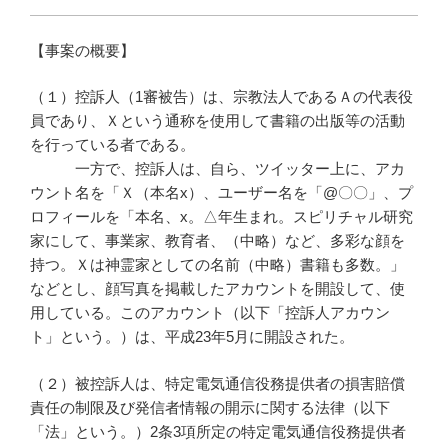
【事案の概要】
（１）控訴人（1審被告）は、宗教法人であるＡの代表役
員であり、Ｘという通称を使用して書籍の出版等の活動
を行っている者である。
一方で、控訴人は、自ら、ツイッター上に、アカ
ウント名を「Ｘ（本名x）、ユーザー名を「@〇〇」、プ
ロフィールを「本名、x。△年生まれ。スピリチャル研究
家にして、事業家、教育者、（中略）など、多彩な顔を
持つ。Ｘは神霊家としての名前（中略）書籍も多数。」
などとし、顔写真を掲載したアカウントを開設して、使
用している。このアカウント（以下「控訴人アカウン
ト」という。）は、平成23年5月に開設された。
（２）被控訴人は、特定電気通信役務提供者の損害賠償
責任の制限及び発信者情報の開示に関する法律（以下
「法」という。）2条3項所定の特定電気通信役務提供者