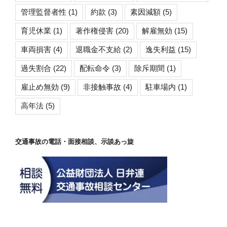
管理監督者性
(1)
約款
(3)
素因減額
(5)
育児休業
(1)
著作権侵害
(20)
解雇無効
(15)
車両損害
(4)
退職金不支給
(2)
逸失利益
(15)
過失割合
(22)
配転命令
(3)
除斥期間
(1)
雇止め無効
(9)
非接触事故
(4)
駐車場内
(1)
高年法
(5)
交通事故の電話・面接相談、示談あっ旋