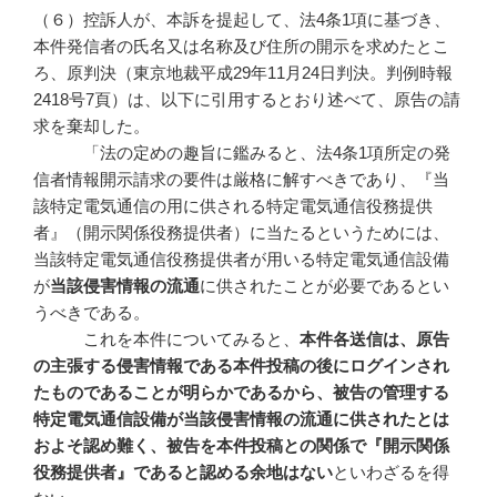
（６）控訴人が、本訴を提起して、法4条1項に基づき、
本件発信者の氏名又は名称及び住所の開示を求めたとこ
ろ、原判決（東京地裁平成29年11月24日判決。判例時報
2418号7頁）は、以下に引用するとおり述べて、原告の請
求を棄却した。
「法の定めの趣旨に鑑みると、法4条1項所定の発
信者情報開示請求の要件は厳格に解すべきであり、『当
該特定電気通信の用に供される特定電気通信役務提供
者』（開示関係役務提供者）に当たるというためには、
当該特定電気通信役務提供者が用いる特定電気通信設備
が
当該侵害情報の流通
に供されたことが必要であるとい
うべきである。
これを本件についてみると、
本件各送信は、原告
の主張する侵害情報である本件投稿の後にログインされ
たものであることが明らかであるから、被告の管理する
特定電気通信設備が当該侵害情報の流通に供されたとは
およそ認め難く、被告を本件投稿との関係で『開示関係
役務提供者』であると認める余地はない
といわざるを得