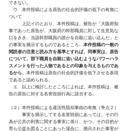
できない。
ウ 本件投稿による原告の社会的評価の低下の有無に
ついて
上記イのとおり、本件投稿は、被告が「大阪府知
事であった原告が、大阪府の幹部職員に対して生意気な
口をきき、当該幹部職員の誰かを自殺に追い込んだ」と
の事実を摘示するものであるところ、
本件投稿の一般の
閲読者の注意と読み方を基準とすれば、同事実は、原告
について、部下職員を自殺に追い込むようなパワーハラ
スメントを行った人物であるとの印象を与えるものであ
るから、
本件投稿は原告の社会的評価を低下させる表現
であると認められる。
エ 以上に検討したところによれば、本件投稿は、被
告の原告に対する名誉毀損行為に該当する。
（２）本件投稿による違法性阻却事由の有無（争点２）
事実を摘示してする名誉毀損にあっては、その行
為が公共の利害に関する事実に係り、かつ、その目的が
専ら公益を図ることにあった場合に、摘示された事実が