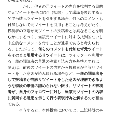
が考えられる。
しかし、他者の元ツイートの内容を批判する目的
や元ツイートを他に紹介（拡散）して議論を喚起する目
的で当該元ツイートを引用する場合、何らのコメントも
付加しないで元ツイートを引用することは考えがたく、
投稿者の立場が元ツイートの投稿者とは異なることを明
らかにするべく、当該元ツイートに対する批判的ないし
中立的なコメントを付すことが通常であると考えられ
る。したがって、
何らのコメントも付加せず元ツイート
をそのまま引用するリツイートは、
ツイッターを利用す
る一般の閲読者の普通の注意と読み方を基準とすれば、
例えば、前後のツイートの内容から投稿者が当該リツイ
ートをした意図が読み取れる場合など、
一般の閲読者を
して投稿者が当該リツイートをした意図が理解できるよ
うな特段の事情の認められない限り、リツイートの投稿
者が、自身のフォロワーに対し、当該元ツイートの内容
に賛同する意思を示して行う表現行為と解する
のが相当
である。
そうすると、本件投稿においては、上記特段の事