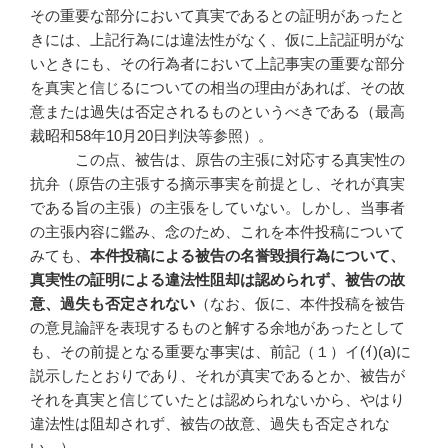
その重要な部分において真実であるとの証明があったと
きには、上記行為には違法性がなく、仮に上記証明がな
いときにも、その行為者において上記事実の重要な部分
を真実と信じるについての相当の理由があれば、その故
意または過失は否定されるものというべきである（最高
裁昭和58年10月20日判決等参照）。
この点、被告は、原告の主張に対応する真実性の
抗弁（原告の主張する摘示事実を前提とし、それが真実
である旨の主張）の主張をしていない。しかし、当事者
の主張内容に鑑み、念のため、これを本件投稿について
みても、
本件投稿による被告の名誉毀損行為について、
真実性の証明による違法性阻却は認められず、被告の故
意、過失も否定されない
（なお、仮に、本件投稿を被告
の意見論評を表現するものと解する余地があったとして
も、その前提となる重要な事実は、前記（１）イ(ｲ)(a)に
説示したとおりであり、それが真実であるとか、被告が
それを真実と信じていたとは認められないから、やはり
違法性は阻却されず、被告の故意、過失も否定されな
い。）。