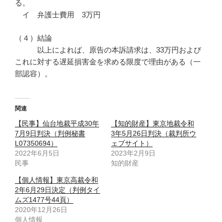
る。
イ 弁護士費用 3万円
（４）結論
以上によれば、原告の本訴請求は、33万円および
これに対する遅延損害金を求める限度で理由がある（一
部認容）。
関連
【民事】仙台地裁平成30年
【知的財産】東京地裁令和
7月9日判決（判例秘書
3年5月26日判決（裁判所ウ
L07350694）
ェブサイト）
2022年6月5日
2023年2月9日
民事
知的財産
【個人情報】東京高裁令和
2年6月29日決定（判例タイ
ムズ1477号44頁）
2020年12月26日
個人情報