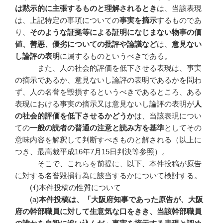
は黙示的に主張するものと理解されるとき
は、当該表現
は、上記特定の事項についての
事実を摘示
するものであ
り、
そのような証拠等による証明になじまない物事の価
値、善悪、優劣についての批評や論議など
は、
意見ない
し論評の表明
に属するものというべきである。
また、人の社会的評価を低下させる表現は、事実
の摘示であるか、意見ないし論評の表明であるかを問わ
ず、人の名誉を毀損するというべきであるところ、ある
表現における事実の摘示又は意見ないし論評の表明が
人
の社会的評価を低下させるかどうか
は、当該表現につい
ての
一般の読者の普通の注意と読み方を基準
としてその
意味内容を解釈して判断すべきものと解される（以上に
つき、最高裁平成16年7月15日判決等参照）。
そこで、これらを前提に、以下、本件投稿が原告
に対する名誉毀損行為に該当するかについて検討する。
(ｲ)本件投稿の性質について
(a)
本件投稿は、「大阪府知事であった原告が、大阪
府の幹部職員に対して生意気な口をきき、当該幹部職員