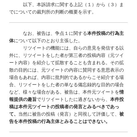
以下、本訴請求に関する上記（１）から（３）ま
でについての裁判所の判断の概要を示す。
なお、被告は、争点１に関する
本件投稿の行為主
体
について以下のとおり主張した。
リツイートの機能には、自らの意見を発信する以
外に、リツイートをした者が第三者の投稿内容（元ツイ
ート内容）を紹介して拡散することも含まれる。その拡
散の目的には、元ツイートの内容に賛同する意思表示の
場合もあれば、内容に批判的であるからこそ紹介する場
合、リツイートをした者の単なる備忘録的な目的の場合
など、様々な場合がある。被告は、本件元ツイートを
情
報提供の趣旨
でリツイートしたに過ぎないから、
本件投
稿は本件元ツイートの投稿者の発言とみるべきであっ
て、
当然に被告の投稿（発言）と同視して評価して、
被
告を本件投稿の行為主体とみることはできない。