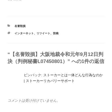
カ
名誉毀損
テ
タ
インターネット
、
リツイート
、
投稿
ゴ
グ
リ
ー
“【名誉毀損】大阪地裁令和元年9月12日判
決（判例秘書L07450801）” への1件の返信
ピンバック:
ストーカーとは一体どんな行為なのか
| ストーカーリカバリーサポート
コメントは受け付けていません。