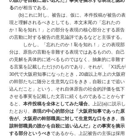
の誰かを自殺に追い込んだ」事実を摘示する表現と認め
る
のが相当である。
(b)これに対し、被告は、仮に、本件投稿が被告の表
現と理解されるべきとしても、本文末尾の「忘れたの
か！恥を知れ！」との部分を表現の核心部分とする原告
の言動に対する被告の意見論評であるなどと主張する。
しかし、「忘れたのか！恥を知れ！」との表現部
分は、原告の言動を非難する表現ではあるものの、自己
の見解を具体的に述べるものではなく、抽象的に非難す
る言葉を記載しただけのものであり、それが、「X1氏が
30代で大阪府知事になったとき，20歳以上年上の大阪府
の幹部たちに随分と生意気な口をきき，自殺にまで追い
込んだこと」という、それ自体原告の社会的評価を低下
させる事実を記載した文言に続くものであることからす
ると、
本件投稿を全体としてみた場合、
上記(a)に説示し
たとおり、
表現の中心的部分は「大阪府知事であった原
告が、大阪府の幹部職員に対して生意気な口をきき、当
該幹部職員の誰かを自殺に追い込んだ」との事実を摘示
する部分というべき
であるから、上記被告の主張は採用