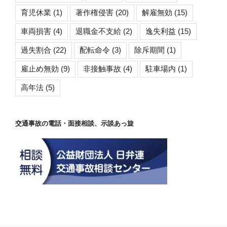
育児休業
(1)
著作権侵害
(20)
解雇無効
(15)
車両損害
(4)
退職金不支給
(2)
逸失利益
(15)
過失割合
(22)
配転命令
(3)
除斥期間
(1)
雇止め無効
(9)
非接触事故
(4)
駐車場内
(1)
高年法
(5)
交通事故の電話・面接相談、示談あっ旋