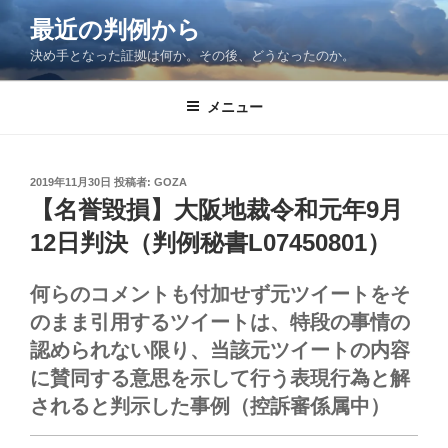
コ
最近の判例から
ン
決め手となった証拠は何か。その後、どうなったのか。
テ
ン
ツ
メニュー
へ
ス
キ
投
2019年11月30日
投稿者:
GOZA
稿
ッ
【名誉毀損】大阪地裁令和元年9月
日:
プ
12日判決（判例秘書L07450801）
何らのコメントも付加せず元ツイートをそ
のまま引用するツイートは、特段の事情の
認められない限り、当該元ツイートの内容
に賛同する意思を示して行う表現行為と解
されると判示した事例（控訴審係属中）