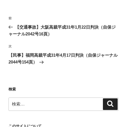
投
前
前
稿
の
【交通事故】大阪高裁平成31年1月22日判決（自保ジ
ナ
投
ャーナル2042号16頁）
ビ
稿
ゲ
次
次
の
ー
【民事】福岡高裁平成31年4月17日判決（自保ジャーナル
投
シ
2044号154頁）
稿
ョ
ン
検索
検
検
索
索:
このサイトについて