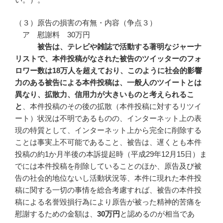
（３）原告の損害の有無・内容（争点３）
ア 慰謝料 30万円
被告は、テレビや雑誌で活動する著明なジャーナ
リストで、本件投稿がなされた被告のツイッターのフォ
ロワー数は
18
万人を超えており、このように社会的影響
力のある被告による本件投稿は、一般人のツイートとは
異なり、拡散力、信用力が大きいものと考えられるこ
と
、本件投稿のその後の拡散（本件投稿に対するリツイ
ート）状況は不明であるものの、インターネット上の表
現の特質として、インターネット上から完全に削除する
ことは事実上不可能であること、被告は、遅くとも本件
投稿の約1か月半後の本訴提起時（平成29年12月15日）ま
でには本件投稿を削除していることのほか、原告及び被
告の社会的地位ないし活動状況等、本件に現れた本件投
稿に関する一切の事情を総合考慮すれば、被告の本件投
稿による名誉毀損行為により原告が被った精神的苦痛を
慰謝するための金額は、
30
万円
と認めるのが相当であ