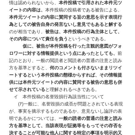
情は認められないから、
本件投稿で引用された本件元ツ
イートの内容は、
本件投稿の投稿者である被告による、
本件元ツイートの内容に賛同する旨の意思を示す表現行
為としての被告自身の発言ないし意見でもあると解する
のが相当であり、
被告は、本件投稿の行為主体として、
その内容について責任を負う
というべきである。
仮に、被告が本件投稿を行った主観的意図がフォ
ロワーに対する情報提供という点にあったとしても、
前
記のとおり、一般の閲読者と閲読者の普通の注意と読み
方を基準とすると、
何のコメントも付さないままリツイ
ートするという本件投稿の態様からすれば、その情報提
供には本件元ツイートの内容に賛同する被告の意思も併
せて示されている
と理解されるべきである。
イ 本件投稿の名誉毀損行為該当性について
(ｱ)一般に、名誉毀損の成否が問題とされている表現
が、事実を摘示するものであるか、意見ないし論評の表
明であるかについては、
一般の読者の普通の注意と読み
方を基準として、当該表現が証拠等をもってその存否を
決することが可能な他人に関する特定の事項を明示的又