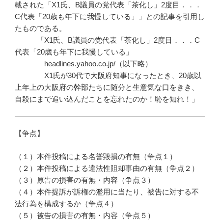
載された「X1氏、B議員の党代表「茶化し」2度目．．．
C代表「20歳も年下に我慢している」」との記事を引用し
たものである。
「X1氏、B議員の党代表「茶化し」2度目．．．C
代表「20歳も年下に我慢している」
headlines.yahoo.co.jp/（以下略）
X1氏が30代で大阪府知事になったとき、20歳以
上年上の大阪府の幹部たちに随分と生意気な口をきき、
自殺にまで追い込んだことを忘れたのか！恥を知れ！」
【争点】
（１）本件投稿による名誉毀損の有無（争点１）
（２）本件投稿による違法性阻却事由の有無（争点２）
（３）原告の損害の有無・内容（争点３）
（４）本件提訴が訴権の濫用に当たり、被告に対する不
法行為を構成するか（争点４）
（５）被告の損害の有無・内容（争点５）