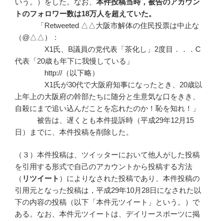
いう。）をした。なお、
本件投稿当時，被告のアカウン
トのフォロワー数は
18
万人を超えていた。
「Retweeted △△大阪市解体の住民投票は中止な
（@△△）：
X1氏、B議員の党代表「茶化し」2度目．．．C
代表「20歳も年下に我慢している」
http://（以下略）
X1氏が30代で大阪府知事になったとき、20歳以
上年上の大阪府の幹部たちに随分と生意気な口をきき、
自殺にまで追い込んだことを忘れたのか！恥を知れ！」
被告は、遅くとも本件提訴時（平成29年12月15
日）までに、本件投稿を削除した。
（３）本件投稿は、ツイッターにおいて他人がした投稿
を引用する形式で自己のアカウントから投稿する方法
（
リツイート
）によりなされた投稿であり、本件投稿の
引用元となった投稿は，平成29年10月28日になされた以
下の内容の投稿（以下「本件元ツイート」という。）で
ある。なお、本件元ツイートは、デイリースポーツに掲