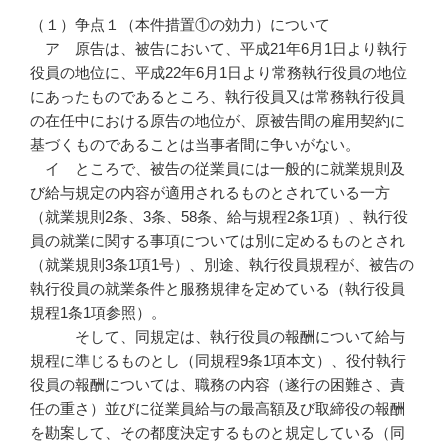
（１）争点１（本件措置①の効力）について
ア 原告は、被告において、平成21年6月1日より執行
役員の地位に、平成22年6月1日より常務執行役員の地位
にあったものであるところ、執行役員又は常務執行役員
の在任中における原告の地位が、原被告間の雇用契約に
基づくものであることは当事者間に争いがない。
イ ところで、被告の従業員には一般的に就業規則及
び給与規定の内容が適用されるものとされている一方
（就業規則2条、3条、58条、給与規程2条1項）、執行役
員の就業に関する事項については別に定めるものとされ
（就業規則3条1項1号）、別途、執行役員規程が、被告の
執行役員の就業条件と服務規律を定めている（執行役員
規程1条1項参照）。
そして、同規定は、執行役員の報酬について給与
規程に準じるものとし（同規程9条1項本文）、役付執行
役員の報酬については、職務の内容（遂行の困難さ、責
任の重さ）並びに従業員給与の最高額及び取締役の報酬
を勘案して、その都度決定するものと規定している（同