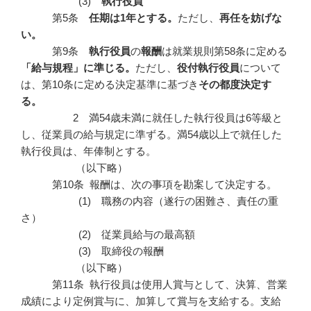
(3)
執行役員
第5条
任期は
1
年とする。
ただし、
再任を妨げな
い。
第9条
執行役員
の
報酬
は就業規則第58条に定める
「給与規程」に準じる。
ただし、
役付執行役員
について
は、第10条に定める決定基準に基づき
その都度決定す
る。
2 満54歳未満に就任した執行役員は6等級と
し、従業員の給与規定に準ずる。満54歳以上で就任した
執行役員は、年俸制とする。
（以下略）
第10条 報酬は、次の事項を勘案して決定する。
(1) 職務の内容（遂行の困難さ、責任の重
さ）
(2) 従業員給与の最高額
(3) 取締役の報酬
（以下略）
第11条 執行役員は使用人賞与として、決算、営業
成績により定例賞与に、加算して賞与を支給する。支給