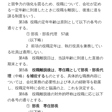
と競争力の強化を図るため、役職について、会社が定め
る一定年齢に到達したときに役職を離脱し、後進に道を
譲る制度をいう。
第3条 役職の定年年齢は原則として以下の各号の
通りとする。
① 部長・部長代理 57歳
（以下略）
2 前項の役職定年は、執行役員を兼務してい
る社員は適用しない。
第4条 役職離脱日は、当該年齢に到達した直後の
期末とする。
第5条
役職離脱後は、専任職として部長・部長代
理
（中略）
を補佐する
ものとする。具体的な職務内容に
ついては、会社業務の必要性および本人の経験等を勘案
し、役職定年時に会社と協議の上、これを決定する。
第6条 役職離脱後の対外的呼称は役職に応じ以下
の各号の通りとする。
①
部長 専任部長
（以下略）