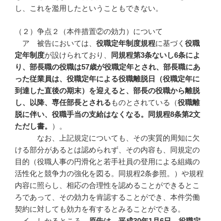
し、これを濫用したということもできない。
（２）争点２（本件措置②の効力）について
ア 被告においては、
役職定年制度規程
に基づく
役職
定年制度
が設けられており、
同規程第
3
条ないし6
条によ
り、部長職の役職は57
歳が役職定年とされ、部長職にあ
った従業員は、役職定年による役職離脱日（役職定年に
到達した直後の期末）を迎えると、部長の役職から離脱
し、以降、専任部長とされる
ものとされている（
役職離
脱に伴い、役職手当の支給はなくなる。同規程
8
条第2
文
ただし書。
）。
なお、上記規定についても、その実質的周知に欠
ける部分があるとは認められず、その内容も、同規定の
目的（役職人事の円滑化と若手社員の登用による組織の
活性化と競争力の強化を図る。同規程2条参照。）や規程
内容に照らし、相応の合理性を認めることができるとこ
ろであって、その効力を肯認することができ、本件労働
契約に対しても効力を有するとみることができる。
イ しかるところ、
原告は、平成
30
年1
月6
日、役職定