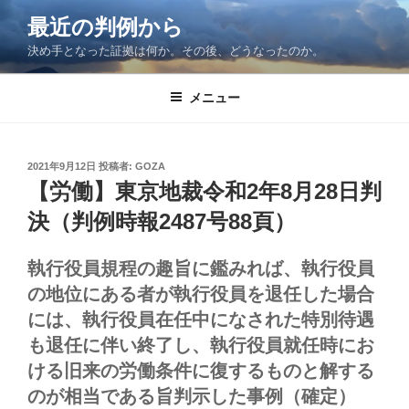
コ
最近の判例から
ン
決め手となった証拠は何か。その後、どうなったのか。
テ
ン
ツ
メニュー
へ
ス
キ
投
2021年9月12日
投稿者:
GOZA
稿
ッ
【労働】東京地裁令和2年8月28日判
日:
プ
決（判例時報2487号88頁）
執行役員規程の趣旨に鑑みれば、執行役員
の地位にある者が執行役員を退任した場合
には、執行役員在任中になされた特別待遇
も退任に伴い終了し、執行役員就任時にお
ける旧来の労働条件に復するものと解する
のが相当である旨判示した事例（確定）