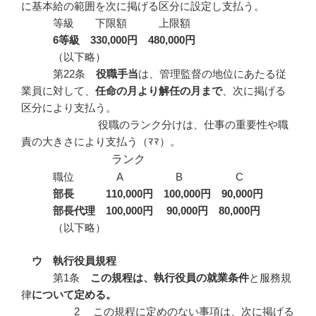
に基本給の範囲を次に掲げる区分に設定し支払う。
等級 下限額 上限額
6
等級 330,000
円 480,000
円
（以下略）
第22条
役職手当
は、管理監督の地位にあたる従
業員に対して、
任命の月より解任の月まで
、次に掲げる
区分により支払う。
役職のランク分けは、仕事の重要性や職
責の大きさにより支払う（ﾏﾏ）。
ランク
職位 A B C
部長
110,000
円 100,000
円 90,000
円
部長代理 100,000
円 90,000
円 80,000
円
（以下略）
ウ 執行役員規程
第1条
この規程は、執行役員の就業条件
と服務規
律
について定める。
2 この規程に定めのない事項は、次に掲げる