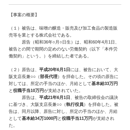
【事案の概要】
（１）被告は、味噌の醸造・販売及び加工食品の製造販
売等を業とする株式会社である。
原告（昭和36年○月○日生）は、昭和60年4月1日、
被告との間で期間の定めのない労働契約（以下「本件労
働契約」という。）を締結した者である。
（２）原告は、
平成
20
年6
月1
日
には、被告において、大
阪支店長兼○○（
部長代理
）を拝命した。その頃の原告に
対しては、所定の手当のほか、月給として
基本給
33
万円
と
役職手当
10
万円
が支給されていた。
原告は、
平成
21
年6
月1
日
、被告の取締役会の議決
に基づき、大阪支店長兼○○（
執行役員
）を拝命した。被
告は、同月以降、原告に対し、所定の手当のほか、月給
として
基本給
34
万1000
円
と
役職手当
11
万円
が支給され
た。