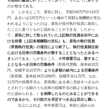
ら規程の趣旨に叶う
ところであって、そのように解する
のが相当である。
エ しかるところ、原告に対し、月額100万円や110万
円、あるいは120万円といった極めて高額な報酬額が支払
われるようになったのは、原告が役付執行役員に就任し
たことに基づくものと認めることができる。したがっ
て、
原告に対して取られていた上記執行役員在任中にお
ける待遇（上記各報酬額の支払）も、原告の執行役員
（常務執行役員）の退任により終了し、執行役員就任前
における旧来の労働条件が復することとなったとみるべ
き
ものである。しかるところ、本
件措置①は、復するこ
ととなるべき旧来の労働条件
（部長代理職、基本給33万
円、役職手当10万円）
よりも多額の給与による労働条件
（部長職、基本給34万1000円、役職手当11万円。なお、
11万円の役職手当も、部長職にある者に支給すべきもの
とされている額のうち旧来の役職手当の額より多額のも
のと認められる。）
を保障したものとみることができる
のであるから、その効力を否定すべき点は見出し難い。
以上によれば、本件措置①は、有効と認められ