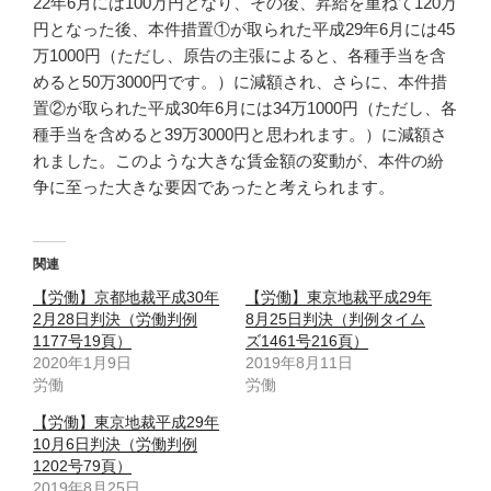
22年6月には100万円となり、その後、昇給を重ねて120万
円となった後、本件措置①が取られた平成29年6月には45
万1000円（ただし、原告の主張によると、各種手当を含
めると50万3000円です。）に減額され、さらに、本件措
置②が取られた平成30年6月には34万1000円（ただし、各
種手当を含めると39万3000円と思われます。）に減額さ
れました。このような大きな賃金額の変動が、本件の紛
争に至った大きな要因であったと考えられます。
関連
【労働】京都地裁平成30年
【労働】東京地裁平成29年
2月28日判決（労働判例
8月25日判決（判例タイム
1177号19頁）
ズ1461号216頁）
2020年1月9日
2019年8月11日
労働
労働
【労働】東京地裁平成29年
10月6日判決（労働判例
1202号79頁）
2019年8月25日