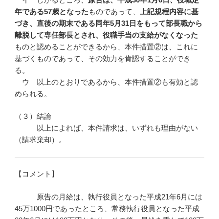
年である57
歳となった
ものであって、
上記規程内容に基
づき、直後の期末である同年
5
月31
日をもって部長職から
離脱して専任部長とされ、役職手当の支給がなくなった
ものと認めることができるから、本件措置②は、これに
基づくものであって、その効力を肯認することができ
る。
ウ 以上のとおりであるから、本件措置②も有効と認
められる。
（３）結論
以上によれば、本件請求は、いずれも理由がない
（請求棄却）。
【コメント】
原告の月給は、執行役員となった平成21年6月には
45万1000円であったところ、常務執行役員となった平成