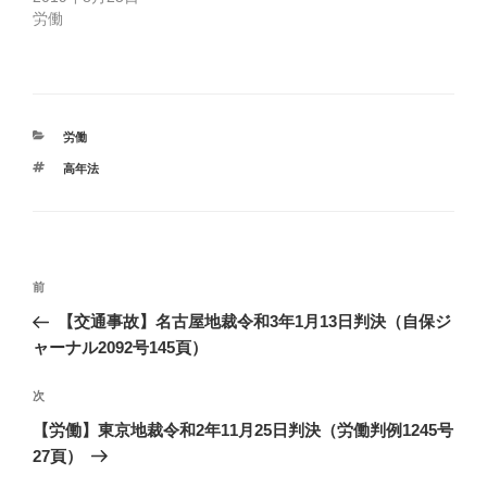
労働
カ
労働
テ
タ
高年法
ゴ
グ
リ
ー
投
前
前
稿
の
【交通事故】名古屋地裁令和3年1月13日判決（自保ジ
ナ
投
ャーナル2092号145頁）
ビ
稿
ゲ
次
次
の
ー
【労働】東京地裁令和2年11月25日判決（労働判例1245号
投
シ
27頁）
稿