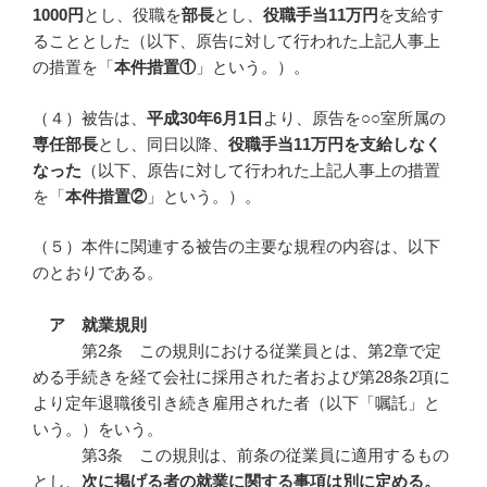
1000
円
とし、役職を
部長
とし、
役職手当
11
万円
を支給す
ることとした（以下、原告に対して行われた上記人事上
の措置を「
本件措置①
」という。）。
（４）被告は、
平成
30
年6
月1
日
より、原告を○○室所属の
専任部長
とし、同日以降、
役職手当
11
万円を支給しなく
なった
（以下、原告に対して行われた上記人事上の措置
を「
本件措置②
」という。）。
（５）本件に関連する被告の主要な規程の内容は、以下
のとおりである。
ア 就業規則
第2条 この規則における従業員とは、第2章で定
める手続きを経て会社に採用された者および第28条2項に
より定年退職後引き続き雇用された者（以下「嘱託」と
いう。）をいう。
第3条 この規則は、前条の従業員に適用するもの
とし、
次に掲げる者の就業に関する事項は別に定める。