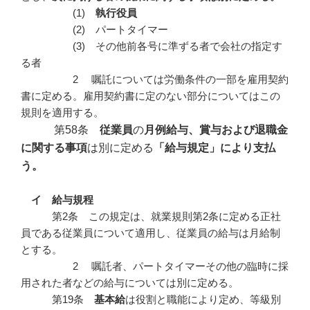
(1)
執行役員
(2) パートタイマー
(3) その他前各号に準ずる者で会社の指定す
る者
2 嘱託については労働条件の一部を雇用契約
書に定める。雇用契約書に定のない部分についてはこの
規則を適用する。
第58条
従業員
の
月例給与、賞与および退職金
に関する事項
は別に定める
「給与規定」により支払
う。
イ 給与規程
第2条 この規定は、就業規則第2条に定める正社
員である従業員について適用し、従業員の給与は月給制
とする。
2 嘱託者、パートタイマーその他の臨時に採
用された者などの給与については別に定める。
第19条
基本給
は役割と職能により定め、等級別