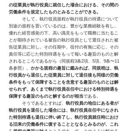
の従業員が執行役員に就任した場合における、その間の
労働条件を規定したものとみることができる。
そして、執行役員規程が執行役員の待遇について
別途の規程を置いているのは、豊かな業務経験を有し、
優れた経営感覚の下、高い識見をもって職務に当たるこ
とが期待されている被告の執行役員として選任された被
告従業員に対し、その任期中、役付の有無に応じ、その
責任等に応じた特別待遇をもって報いる趣旨のものと解
されるところであるから（同規程3条2項、5項、9条〜11
条参照）、
かかる規程の趣旨に鑑みれば、同規程は、執
行役員から退任した従業員に対して退任後も同様の労働
条件をもって保障することを含意する趣旨のものとは解
せられず、あくまで執行役員在任中における特別待遇を
保障する趣旨のものと解するのが相当
である。
そうであるとすれば、
執行役員の地位にある者が
執行役員を退任した場合には、執行役員在任中になされ
た特別待遇も退任に伴い終了し、執行役員就任時におけ
る旧来の労働条件に復することとなるとみるのが、これ