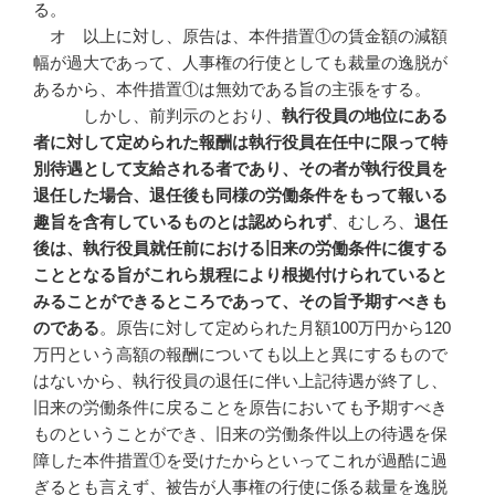
る。
オ 以上に対し、原告は、本件措置①の賃金額の減額
幅が過大であって、人事権の行使としても裁量の逸脱が
あるから、本件措置①は無効である旨の主張をする。
しかし、前判示のとおり、
執行役員の地位にある
者に対して定められた報酬は執行役員在任中に限って特
別待遇として支給される者であり、その者が執行役員を
退任した場合、退任後も同様の労働条件をもって報いる
趣旨を含有しているものとは認められず
、むしろ、
退任
後は、執行役員就任前における旧来の労働条件に復する
こととなる旨がこれら規程により根拠付けられていると
みることができるところであって、その旨予期すべきも
のである
。原告に対して定められた月額100万円から120
万円という高額の報酬についても以上と異にするもので
はないから、執行役員の退任に伴い上記待遇が終了し、
旧来の労働条件に戻ることを原告においても予期すべき
ものということができ、旧来の労働条件以上の待遇を保
障した本件措置①を受けたからといってこれが過酷に過
ぎるとも言えず、被告が人事権の行使に係る裁量を逸脱