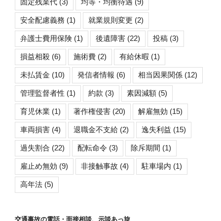
固定残業代
(3)
均等・均衡待遇
(9)
安全配慮義務
(1)
就業規則変更
(2)
弁護士費用保険
(1)
後遺障害
(22)
投稿
(3)
損益相殺
(6)
施術費
(2)
有給休暇
(1)
未払賃金
(10)
発信者情報
(6)
相当因果関係
(12)
管理監督者性
(1)
約款
(3)
素因減額
(5)
育児休業
(1)
著作権侵害
(20)
解雇無効
(15)
車両損害
(4)
退職金不支給
(2)
逸失利益
(15)
過失割合
(22)
配転命令
(3)
除斥期間
(1)
雇止め無効
(9)
非接触事故
(4)
駐車場内
(1)
高年法
(5)
交通事故の電話・面接相談、示談あっ旋