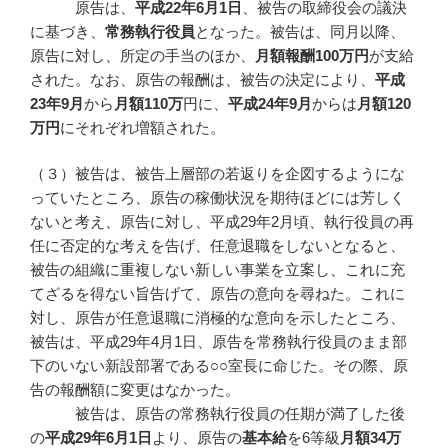
原告は、
平成
22
年6
月1
日
、被告の取締役会の議決
に基づき、
常務執行役員
となった。被告は、同月以降、
原告に対し、所定の手当のほか、
月額報酬
100
万円
が支給
された。なお、原告の報酬は、被告の決定により、
平成
23
年9
月
から
月額
110
万
円に、
平成
24
年9
月
からは
月額
120
万円
にそれぞれ増額された。
（３）被告は、被告上層部の若返りを企図するようにな
っていたところ、原告の稼働状況を期待ほどには芳しく
ないと考え、原告に対し、平成29年2月頃、執行役員の再
任に否定的な考えを告げ、任意退職をしないとなると、
被告の組織に重複しない新しい事業を立案し、これに充
てざるを得ない旨告げて、原告の意向を尋ねた。これに
対し、原告が任意退職に消極的な意向を示したところ、
被告は、平成29年4月1日、原告を常務執行役員のまま部
下のいない新設部署である○○室長に命じた。その際、原
告の報酬額に変更はなかった。
被告は、原告の常務執行役員の任期が満了した後
の
平成
29
年6
月1
日
より、原告の
基本給
を6等級
月額
34
万