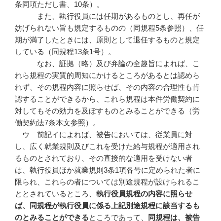
条同項ただし書、10条）。
また、執行役員には任期があるものとし、再任が
妨げられない旨も規定するものの（同規程5条参照）、任
期が満了したときには、原則として退任するものと規定
している（同規程13条1号）。
なお、証拠（略）及び弁論の全趣旨によれば、こ
れら規程の実質的周知にかけるところがあるとは認めら
れず、その規程内容に照らせば、その内容の合理性も肯
認することができるから、これら規程は本件労働契約に
対してもその効力を及ぼすものとみることができる（労
働契約法7条本文参照）。
ウ 前記イによれば、被告においては、従業員に対
し、広く就業規則及びこれを受けた給与規程が適用され
るものとされており、その直接的な適用を受けない者
は、執行役員ほか就業規則3条1項各号に定められた者に
限られ、これらの者については別途規程が設けられるこ
ととされているところ、
執行役員規程の内容に照らせ
ば、同規程が執行役員に係る上記別途規程に該当するも
のとみることができる
ところであって、
同規程は、被告