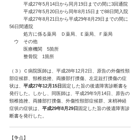
平成27年5月14日から同月19日までの間に3回通院
平成27年5月20日から同年8月15日まで88日間入院
平成27年8月21日から平成29年8月29日までの間に
56日間通院
処方に係る薬局 Ｄ薬局、Ｅ薬局、Ｆ薬局
ウ その他
医療機関 5箇所
整骨院 1箇所
（３）Ｃ病院医師は、平成28年12月2日、原告の外傷性頸
部症候群、頸椎捻挫、両膝部打撲傷、左足趾打撲傷の症
状は、
平成
27
年12
月15
日
固定した旨の後遺障害診断書を
発行した。しかし、同医師は、平成29年9月14日、原告の
頸椎捻挫、両膝部打撲傷、外傷性頸部症候群、末梢神経
症状の症状は、
平成
29
年8
月29
日
固定した旨の後遺障害診
断書を発行した。
【争点】