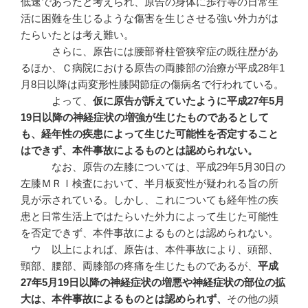
低速であったと考えられ、原告の身体に歩行等の日常生
活に困難を生じるような傷害を生じさせる強い外力がは
たらいたとは考え難い。
さらに、原告には腰部脊柱管狭窄症の既往歴があ
るほか、Ｃ病院における原告の両膝部の治療が平成28年1
月8日以降は両変形性膝関節症の傷病名で行われている。
よって、
仮に原告が訴えていたように平成
27
年5
月
19
日以降の神経症状の増強が生じたものであるとして
も、経年性の疾患によって生じた可能性を否定すること
はできず、本件事故によるものとは認められない。
なお、原告の左膝については、平成29年5月30日の
左膝ＭＲＩ検査において、半月板変性が疑われる旨の所
見が示されている。しかし、これについても経年性の疾
患と日常生活上ではたらいた外力によって生じた可能性
を否定できず、本件事故によるものとは認められない。
ウ 以上によれば、原告は、本件事故により、頭部、
頸部、腰部、両膝部の疼痛を生じたものであるが、
平成
27
年5
月19
日以降の神経症状の増悪や神経症状の部位の拡
大は、本件事故によるものとは認められず、
その他の頻