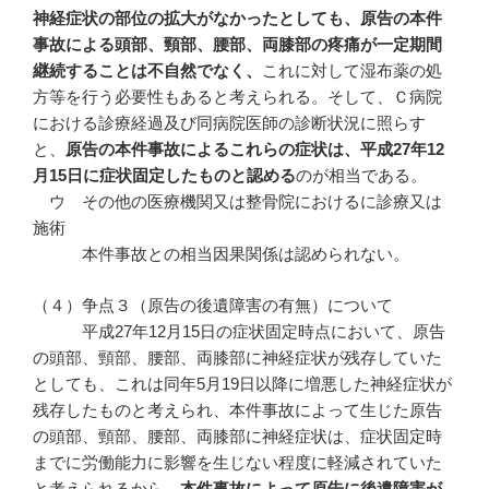
神経症状の部位の拡大がなかったとしても、原告の本件
事故による頭部、頸部、腰部、両膝部の疼痛が一定期間
継続することは不自然でなく、
これに対して湿布薬の処
方等を行う必要性もあると考えられる。そして、Ｃ病院
における診療経過及び同病院医師の診断状況に照らす
と、
原告の本件事故によるこれらの症状は、平成
27
年12
月15
日に症状固定したものと認める
のが相当である。
ウ その他の医療機関又は整骨院におけるに診療又は
施術
本件事故との相当因果関係は認められない。
（４）争点３（原告の後遺障害の有無）について
平成27年12月15日の症状固定時点において、原告
の頭部、頸部、腰部、両膝部に神経症状が残存していた
としても、これは同年5月19日以降に増悪した神経症状が
残存したものと考えられ、本件事故によって生じた原告
の頭部、頸部、腰部、両膝部に神経症状は、症状固定時
までに労働能力に影響を生じない程度に軽減されていた
と考えられるから、
本件事故によって原告に後遺障害が