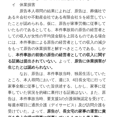
イ 休業損害
原告本人尋問の結果によれば、原告は、葬儀社で
あるＲ会社や不動産会社である有限会社Ｓを経営してい
たことが認められる。仮に、原告が家事労働に従事して
いたものであるとしても、本件事故前の原告の経営者と
しての収入が女性の平均賃金額を上回るものである場合
には、本件事故による原告の経営者としての収入の減少
をもって原告の休業損害と解すべきところである。しか
し、
本件事故の前後の原告の経営者としての収入に関す
る証拠は提出されていない。
よって、
原告に休業損害が
生じたとは認められない。
なお、原告は、本件事故当時、独居生活していた
ところ、本人尋問において、週に3、4日長女宅に行って
家事全般に従事していた旨供述する。しかし、家事に従
事していた状況を的確に裏付ける証拠はない。また、原
告は、本件事故当時、要支援1の介護保険認定を受けて、
毎週水曜日に通所介護（デイサービス）及び訪問介護を
受けていた。よって、
原告が、長女宅の家事の運営に責