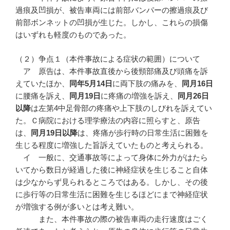
過痕及凹損が、被告車両には前部バンパーの擦過痕及び
前部ボンネットの凹損が生じた。しかし、これらの損傷
はいずれも軽度のものであった。
（２）争点１（本件事故による症状の範囲）について
ア 原告は、本件事故直後から後頸部痛及び頭痛を訴
えていたほか、
同年
5
月14
日
に両下肢の痛みを、
同月
16
日
に腰痛を訴え、
同月
19
日
に疼痛の増強を訴え、
同月
26
日
以降
は左第4中足骨部の疼痛や上下肢のしびれを訴えてい
た。Ｃ病院における理学療法の内容に照らすと、原告
は、
同月
19
日以降
は、疼痛が歩行時の日常生活に困難を
生じる程度に増強した旨訴えていたものと考えられる。
イ 一般に、交通事故等によって身体に外力がはたら
いてから数日が経過した後に神経症状を生じること自体
は少なからず見られるところではある。しかし、その後
に歩行等の日常生活に困難を生じるほどにまで神経症状
が増強する例が多いとは考え難い。
また、本件事故の際の被告車両の走行速度はごく