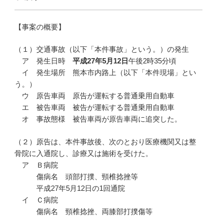
【事案の概要】
（１）交通事故（以下「本件事故」という。）の発生
ア 発生日時
平成27年5月12日
午後2時35分頃
イ 発生場所 熊本市内路上（以下「本件現場」とい
う。）
ウ 原告車両 原告が運転する普通乗用自動車
エ 被告車両 被告が運転する普通乗用自動車
オ 事故態様 被告車両が原告車両に追突した。
（２）原告は、本件事故後、次のとおり医療機関又は整
骨院に入通院し、診療又は施術を受けた。
ア Ｂ病院
傷病名 頭部打撲、頸椎捻挫等
平成27年5月12日の1回通院
イ Ｃ病院
傷病名 頸椎捻挫、両膝部打撲傷等