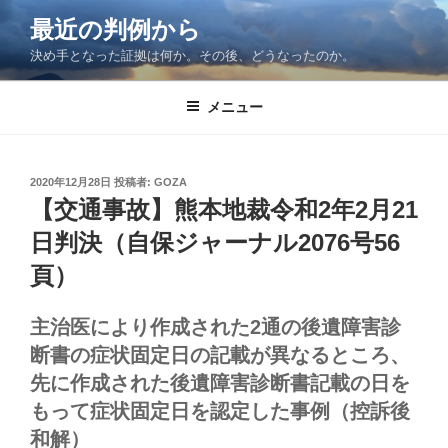
コ
最近の判例から
ン
決め手となった証拠は何か。その後、どうなったのか。
テ
ン
ツ
メニュー
へ
ス
キ
投
2020年12月28日
投稿者:
GOZA
稿
ッ
【交通事故】熊本地裁令和2年2月21
日:
プ
日判決（自保ジャーナル2076号56
頁）
主治医により作成された2通の後遺障害診
断書の症状固定日の記載が異なるところ、
先に作成された後遺障害診断書記載の日を
もって症状固定日を認定した事例（控訴後
和解）