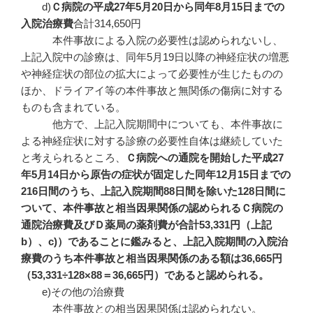
d)
Ｃ病院の平成27
年5
月20
日から同年8
月15
日までの
入院治療費
合計314,650円
本件事故による入院の必要性は認められないし、
上記入院中の診療は、同年5月19日以降の神経症状の増悪
や神経症状の部位の拡大によって必要性が生じたものの
ほか、ドライアイ等の本件事故と無関係の傷病に対する
ものも含まれている。
他方で、上記入院期間中についても、本件事故に
よる神経症状に対する診療の必要性自体は継続していた
と考えられるところ、
Ｃ病院への通院を開始した平成
27
年5
月14
日から原告の症状が固定した同年12
月15
日までの
216
日間のうち、上記入院期間88
日間を除いた128
日間に
ついて、本件事故と相当因果関係の認められるＣ病院の
通院治療費及びＤ薬局の薬剤費が合計53,
331
円（上記
b
）、c)
）であることに鑑みると、上記入院期間の入院治
療費のうち本件事故と相当因果関係のある額は36,
665
円
（53,
331
÷128
×88
＝36,
665
円）であると認められる。
e)その他の治療費
本件事故との相当因果関係は認められない。