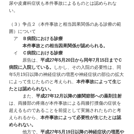
尿や皮膚科症状も本件事故によるものとは認められな
い。
（３）争点２（本件事故と相当因果関係のある診療の範
囲）について
ア
Ｂ病院における診療
本件事故との相当因果関係が認められる。
イ
Ｃ病院における診療
原告は、
平成
27
年5
月20
日から同年7
月15
日までＣ
病院に入院している。
しかし、その入院の必要性は、同
年5月19日以降の神経症状の増悪や神経症状の部位の拡大
によって生じたものと考えられ、
本件事故によって生じ
たとは認められない。
また、
平成
27
年12
月以降の膝関節部への薬剤注射
は、両膝部の疼痛が本件事故による両膝打撲傷の症状を
超えるものであることを前提として実施されたものと考
えられるから、
本件事故によって必要性が生じたとは認
められない。
他方で、
平成
27
年5
月19
日以降の神経症状の増悪や