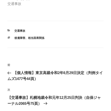
交通事故
カ
交通事故
テ
タ
後遺障害
、
相当因果関係
ゴ
グ
リ
ー
投
前
前
稿
の
【個人情報】東京高裁令和2年6月29日決定（判例タイ
ナ
投
ムズ1477号44頁）
ビ
稿
ゲ
次
次
の
ー
【交通事故】札幌地裁令和元年12月25日判決（自保ジャ
投
シ
ーナル2065号75頁）
稿
ョ