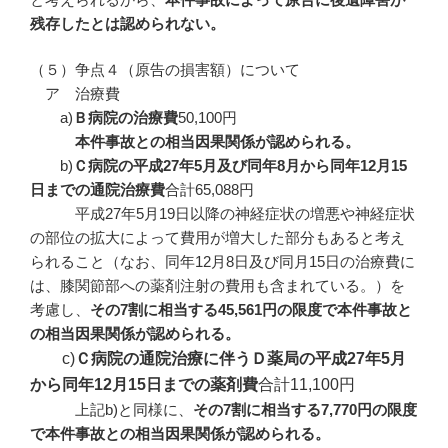
残存したとは認められない。
（５）争点４（原告の損害額）について
ア 治療費
a)
Ｂ病院の治療費
50,100円
本件事故との相当因果関係が認められる。
b)
Ｃ病院の平成27
年5
月及び同年8
月から同年12
月15
日までの通院治療費
合計65,088円
平成27年5月19日以降の神経症状の増悪や神経症状
の部位の拡大によって費用が増大した部分もあると考え
られること（なお、同年12月8日及び同月15日の治療費に
は、膝関節部への薬剤注射の費用も含まれている。）を
考慮し、
その
7
割に相当する45,
561
円の限度で本件事故と
の相当因果関係が認められる。
c)
Ｃ病院の通院治療に伴うＤ薬局の平成27
年5
月
から同年12
月15
日までの薬剤費
合計11,100円
上記b)と同様に、
その
7
割に相当する7,
770
円の限度
で本件事故との相当因果関係が認められる。