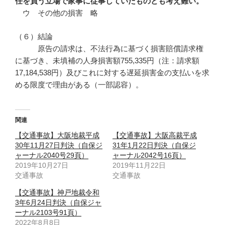
任を負う立場で家事に従事していたものとも考え難い。
ウ その他の損害 略
（６）結論
原告の請求は、不法行為に基づく損害賠償請求権
に基づき、未填補の人身損害額755,335円（注：請求額
17,184,538円）及びこれに対する遅延損害金の支払いを求
める限度で理由がある（一部認容）。
関連
【交通事故】大阪地裁平成
【交通事故】大阪高裁平成
30年11月27日判決（自保ジ
31年1月22日判決（自保ジ
ャーナル2040号29頁）
ャーナル2042号16頁）
2019年10月27日
2019年11月22日
交通事故
交通事故
【交通事故】神戸地裁令和
3年6月24日判決（自保ジャ
ーナル2103号91頁）
2022年8月8日