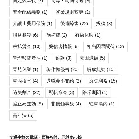
固定残業代
(3)
均等・均衡待遇
(9)
安全配慮義務
(1)
就業規則変更
(2)
弁護士費用保険
(1)
後遺障害
(22)
投稿
(3)
損益相殺
(6)
施術費
(2)
有給休暇
(1)
未払賃金
(10)
発信者情報
(6)
相当因果関係
(12)
管理監督者性
(1)
約款
(3)
素因減額
(5)
育児休業
(1)
著作権侵害
(20)
解雇無効
(15)
車両損害
(4)
退職金不支給
(2)
逸失利益
(15)
過失割合
(22)
配転命令
(3)
除斥期間
(1)
雇止め無効
(9)
非接触事故
(4)
駐車場内
(1)
高年法
(5)
交通事故の電話・面接相談、示談あっ旋