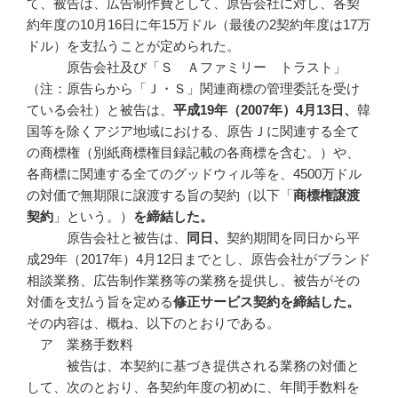
て、被告は、広告制作費として、原告会社に対し、各契
約年度の10月16日に年15万ドル（最後の2契約年度は17万
ドル）を支払うことが定められた。
原告会社及び「Ｓ Ａファミリー トラスト」
（注：原告らから「Ｊ・Ｓ」関連商標の管理委託を受け
ている会社）と被告は、
平成
19
年（2007
年）4
月13
日、
韓
国等を除くアジア地域における、原告Ｊに関連する全て
の商標権（別紙商標権目録記載の各商標を含む。）や、
各商標に関連する全てのグッドウィル等を、4500万ドル
の対価で無期限に譲渡する旨の契約（以下「
商標権譲渡
契約
」という。）
を締結した。
原告会社と被告は、
同日、
契約期間を同日から平
成29年（2017年）4月12日までとし、原告会社がブランド
相談業務、広告制作業務等の業務を提供し、被告がその
対価を支払う旨を定める
修正サービス契約を締結した。
その内容は、概ね、以下のとおりである。
ア 業務手数料
被告は、本契約に基づき提供される業務の対価と
して、次のとおり、各契約年度の初めに、年間手数料を