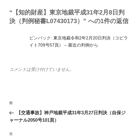
“【知的財産】東京地裁平成31年2月8日判
決（判例秘書L07430173）” への1件の返信
ピンバック:
東京地裁令和2年2月20日判決（コピラ
イト709号57頁） – 最近の判例から
コメントは受け付けていません。
投
前
前
稿
の
【交通事故】神戸地裁平成31年3月27日判決（自保ジ
ナ
投
ャーナル2050号101頁）
ビ
稿
ゲ
次
次