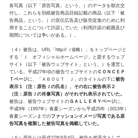
各写真（以下「原告写真」という。）のデータを順次交
付し、これらを別紙被告商品目録記載の商品（以下「被
告商品」という。）の宣伝広告及び販売促進のために利
用することについて許諾していた（利用許諾の範囲及び
期間については争いがある。）。
（４）被告は、URL「http://（省略）」をトップページと
する「Ｊ オフィシャルホームページ」と題するウェブ
サイト（以下「被告ウェブサイト」という。）を運営し
ている。平成27年頃の被告ウェブサイトの
ＣＯＮＣＥＰ
Ｔページ
に、「ＡＢＯＵＴ Ｊ」のタイトルの下に
被告
表示１（注：原告Ｊの氏名）、その右に被告表示２
（注：原告Ｊの肖像写真）がそれぞれ表示されていた。
被告は、被告ウェブサイトの
ＧＡＬＬＥＲＹページ
に、
平成9年（1997年）春夏シーズンから平成25年（2013年）
春夏シーズンまでの
ファッションイメージ写真である原
告写真を複製した被告写真を掲載していた。
（５）原告らは平成27年9月4日、被告を相手方として、