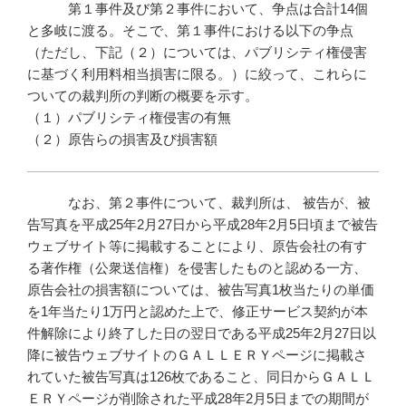
第１事件及び第２事件において、争点は合計14個
と多岐に渡る。そこで、第１事件における以下の争点
（ただし、下記（２）については、パブリシティ権侵害
に基づく利用料相当損害に限る。）に絞って、これらに
ついての裁判所の判断の概要を示す。
（１）パブリシティ権侵害の有無
（２）原告らの損害及び損害額
なお、第２事件について、裁判所は、 被告が、被
告写真を平成25年2月27日から平成28年2月5日頃まで被告
ウェブサイト等に掲載することにより、原告会社の有す
る著作権（公衆送信権）を侵害したものと認める一方、
原告会社の損害額については、被告写真1枚当たりの単価
を1年当たり1万円と認めた上で、修正サービス契約が本
件解除により終了した日の翌日である平成25年2月27日以
降に被告ウェブサイトのＧＡＬＬＥＲＹページに掲載さ
れていた被告写真は126枚であること、同日からＧＡＬＬ
ＥＲＹページが削除された平成28年2月5日までの期間が