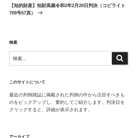
の
ー
【知的財産】知財高裁令和2年2月20日判決（コピライト
投
シ
709号57頁）
稿
ョ
ン
検索
検
検
索
索:
このサイトについて
最近の判例雑誌に掲載された判例の中から注目すべきも
のをピックアップし、要約してご紹介します。判決日を
クリックすると、詳細が表示されます。
アーカイブ