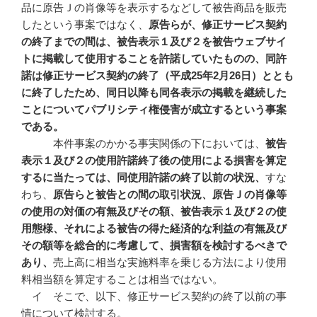
品に原告Ｊの肖像等を表示するなどして被告商品を販売
したという事案ではなく、
原告らが、修正サービス契約
の終了までの間は、被告表示１及び２を被告ウェブサイ
トに掲載して使用することを許諾していたものの、同許
諾は修正サービス契約の終了（平成
25
年2
月26
日）ととも
に終了したため、同日以降も同各表示の掲載を継続した
ことについてパブリシティ権侵害が成立するという事案
である。
本件事案のかかる事実関係の下においては、
被告
表示１及び２の使用許諾終了後の使用による損害を算定
するに当たっては、同使用許諾の終了以前の状況、
すな
わち、
原告らと被告との間の取引状況、原告Ｊの肖像等
の使用の対価の有無及びその額、被告表示１及び２の使
用態様、それによる被告の得た経済的な利益の有無及び
その額等を総合的に考慮して、損害額を検討するべきで
あり、
売上高に相当な実施料率を乗じる方法により使用
料相当額を算定することは相当ではない。
イ そこで、以下、修正サービス契約の終了以前の事
情について検討する。