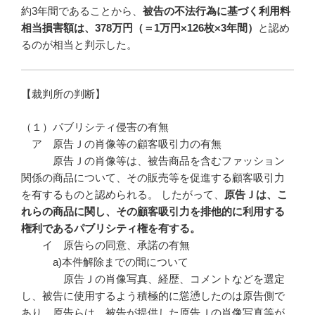
約3年間であることから、
被告の不法行為に基づく利用料
相当損害額は、
378
万円（＝1
万円×126
枚×3
年間）
と認め
るのが相当と判示した。
【裁判所の判断】
（１）パブリシティ侵害の有無
ア 原告Ｊの肖像等の顧客吸引力の有無
原告Ｊの肖像等は、被告商品を含むファッション
関係の商品について、その販売等を促進する顧客吸引力
を有するものと認められる。 したがって、
原告Ｊは、こ
れらの商品に関し、その顧客吸引力を排他的に利用する
権利であるパブリシティ権を有する。
イ 原告らの同意、承諾の有無
a)本件解除までの間について
原告Ｊの肖像写真、経歴、コメントなどを選定
し、被告に使用するよう積極的に慫慂したのは原告側で
あり、原告らは、被告が提供した原告Ｊの肖像写真等が