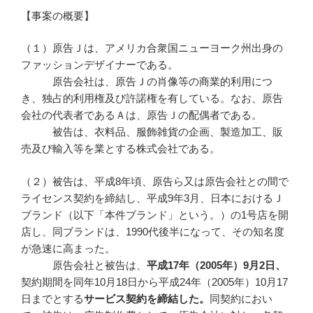
【事案の概要】
（１）原告Ｊは、アメリカ合衆国ニューヨーク州出身の
ファッションデザイナーである。
原告会社は、原告Ｊの肖像等の商業的利用につ
き、独占的利用権及び許諾権を有している。なお、原告
会社の代表者であるＡは、原告Ｊの配偶者である。
被告は、衣料品、服飾雑貨の企画、製造加工、販
売及び輸入等を業とする株式会社である。
（２）被告は、平成8年頃、原告ら又は原告会社との間で
ライセンス契約を締結し、平成9年3月、日本におけるＪ
ブランド（以下「本件ブランド」という。）の1号店を開
店し、同ブランドは、1990代後半になって、その知名度
が急速に高まった。
原告会社と被告は、
平成
17
年（2005
年）9
月2
日、
契約期間を同年10月18日から平成24年（2005年）10月17
日までとする
サービス契約を締結した。
同契約におい