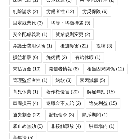
削除請求
(2)
労働者性
(12)
労災保険
(6)
固定残業代
(3)
均等・均衡待遇
(9)
安全配慮義務
(1)
就業規則変更
(2)
弁護士費用保険
(1)
後遺障害
(22)
投稿
(3)
損益相殺
(6)
施術費
(2)
有給休暇
(1)
未払賃金
(10)
発信者情報
(6)
相当因果関係
(12)
管理監督者性
(1)
約款
(3)
素因減額
(5)
育児休業
(1)
著作権侵害
(20)
解雇無効
(15)
車両損害
(4)
退職金不支給
(2)
逸失利益
(15)
過失割合
(22)
配転命令
(3)
除斥期間
(1)
雇止め無効
(9)
非接触事故
(4)
駐車場内
(1)
高年法
(5)