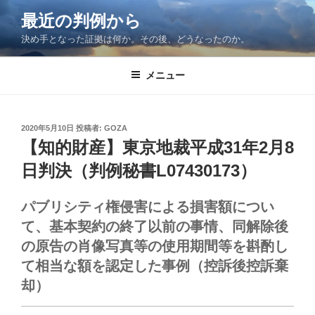
コ
最近の判例から
ン
決め手となった証拠は何か。その後、どうなったのか。
テ
ン
ツ
メニュー
へ
ス
キ
投
2020年5月10日
投稿者:
GOZA
稿
ッ
【知的財産】東京地裁平成31年2月8
日:
プ
日判決（判例秘書L07430173）
パブリシティ権侵害による損害額につい
て、基本契約の終了以前の事情、同解除後
の原告の肖像写真等の使用期間等を斟酌し
て相当な額を認定した事例（控訴後控訴棄
却）