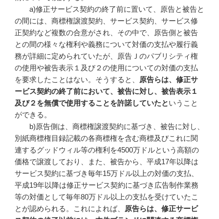
a)修正サービス契約の終了前に置いて、原告と被告と
の間には、商標権譲渡契約、サービス契約、サービス修
正契約など複数の合意がされ、その中で、原告側と被告
との間の様々な権利や義務について対価の支払や履行義
務が詳細に定められていたが、原告Ｊのパブリシティ権
の使用や被告表示１及び２の使用についての対価の支払
を要求したことはない。そうすると、
原告らは、修正サ
ービス契約の終了前において、被告に対し、被告表示１
及び２を無償で使用することを許諾していたと
いうこと
ができる。
b)原告側は、商標権譲渡契約に基づき、被告に対し、
別紙商標権目録記載の各商標権を含む商標及びこれに関
連するグッドウィル等の権利を4500万ドルという高額の
価格で譲渡しており、また、被告から、平成17年以降は
サービス契約に基づき毎年15万ドル以上の対価の支払、
平成19年以降は修正サービス契約に基づき広告制作業務
等の対価として毎年80万ドル以上の支払を受けていたこ
とが認められる。これによれば、
原告らは、修正サービ