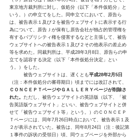
東京地方裁判所に対し、仮処分（以下「本件仮処分」と
いう。）の申立てをした。同申立てにおいて、原告ら
は、被告表示１及び２を被告ウェブサイトに表示する行
為について、原告Ｊが保有し原告会社が独占的管理権を
有するパブリシティ権を侵害するなどと主張して、被告
ウェブサイトへの被告表示１及び２その他表示の差止め
等を求めた。同裁判所は、平成28年3月8日、原告らの申
立てを認容する決定（以下「本件仮処分決定」とい
う。）をした。
被告ウェブサイトは、遅くとも
平成
28
年2
月5
日
（注：本件仮処分の審尋期日）頃までには改訂されて、
ＣＯＮＣＥＰＴページやＧＡＬＬＥＲＹページが削除さ
れた。
ただし、被告ウェブサイトの英語版（以下、「被
告英語版ウェブサイト」といい、被告ウェブサイトと併
せて「被告ウェブサイト等」という。）のＣＯＮＣＥＰ
Ｔページには、同年7月26日時点において、被告表示１及
２が表示されていた。被告は、同年8月24日（注：後記第
１事件の訴状の受領日）頃、同ウェブページを外部から