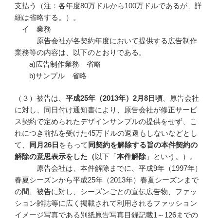
支払う（注：各年度80万ドルから100万ドルであるが、詳
細は省略する。）。
イ 業務
原告会社が各契約年度において提供する広告制作
業務等の内容は、以下のとおりである。
a)広告制作業務 省略
b)サンプル 省略
（３）被告は、
平成
25
年（2013
年）2
月8
日頃
、原告会社
に対し、同日付け通知書により、原告会社が修正サービ
ス契約で定められたデザインサンプルの提供をせず、こ
れにつき前払を受けた45万ドルの返還もしないなどとし
て、
同月
26
日
をもって
同契約を解除する旨の本件契約の
解除の意思表示をした（
以下「
本件解除
」という。）。
原告会社は、本件解除までに、平成9年（1997年）
春夏シーズンから平成25年（2013年）春夏シーズンまで
の間、被告に対し、シーズンごとの宣伝広告物、ファッ
ション雑誌等に広く掲載されて利用されるファッション
イメージ写真である別紙原告写真目録記載1～126までの