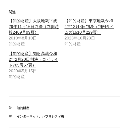
関連
【知的財産】大阪地裁平成
【知的財産】東京地裁令和
29年11月16日判決（判例時
4年12月8日判決（判例タイ
報2409号99頁）
ムズ1510号229頁）
2019年8月10日
2023年10月23日
知的財産
知的財産
【知的財産】知財高裁令和
2年2月20日判決（コピライ
ト709号57頁）
2020年5月15日
知的財産
カ
知的財産
テ
タ
インターネット
、
パブリシティ権
ゴ
グ
リ
ー