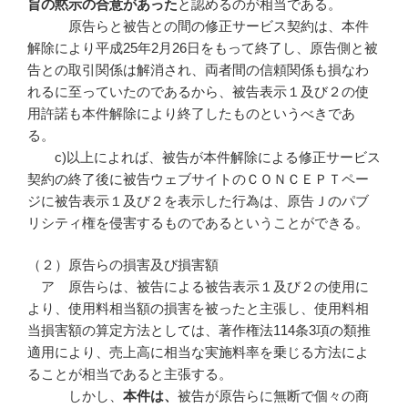
旨の黙示の合意があった
と認めるのが相当である。
原告らと被告との間の修正サービス契約は、本件
解除により平成25年2月26日をもって終了し、原告側と被
告との取引関係は解消され、両者間の信頼関係も損なわ
れるに至っていたのであるから、被告表示１及び２の使
用許諾も本件解除により終了したものというべきであ
る。
c)以上によれば、被告が本件解除による修正サービス
契約の終了後に被告ウェブサイトのＣＯＮＣＥＰＴペー
ジに被告表示１及び２を表示した行為は、原告Ｊのパブ
リシティ権を侵害するものであるということができる。
（２）原告らの損害及び損害額
ア 原告らは、被告による被告表示１及び２の使用に
より、使用料相当額の損害を被ったと主張し、使用料相
当損害額の算定方法としては、著作権法114条3項の類推
適用により、売上高に相当な実施料率を乗じる方法によ
ることが相当であると主張する。
しかし、
本件は、
被告が原告らに無断で個々の商