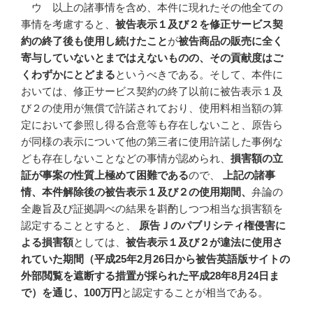
ウ 以上の諸事情を含め、本件に現れたその他全ての
事情を考慮すると、
被告表示１及び２を修正サービス契
約の終了後も使用し続けたこと
が
被告商品の販売に全く
寄与していないとまではえないものの、その貢献度はご
くわずかにとどまる
というべきである。そして、本件に
おいては、修正サービス契約の終了以前に被告表示１及
び２の使用が無償で許諾されており、使用料相当額の算
定において参照し得る合意等も存在しないこと、原告ら
が同様の表示について他の第三者に使用許諾した事例な
ども存在しないことなどの事情が認められ、
損害額の立
証が事案の性質上極めて困難である
ので、
上記の諸事
情、本件解除後の被告表示１及び２の使用期間、
弁論の
全趣旨及び証拠調べの結果を斟酌しつつ相当な損害額を
認定することとすると、
原告Ｊのパブリシティ権侵害に
よる損害額
としては、
被告表示１及び２が違法に使用さ
れていた期間（平成
25
年2
月26
日から被告英語版サイトの
外部閲覧を遮断する措置が採られた平成28
年8
月24
日ま
で）を通じ、100
万円
と認定することが相当である。