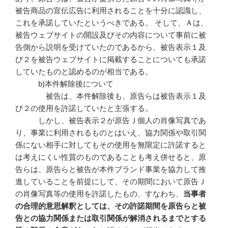
被告商品の宣伝広告に利用されることを十分に認識し、
これを承諾していたというべきである。 そして、Ａは、
被告ウェブサイトの開設及びその内容について事前に被
告側から説明を受けていたのであるから、被告表示１及
び２を被告ウェブサイトに掲載することについても承諾
していたものと認めるのが相当である。
b)本件解除後について
被告は、本件解除後も、原告らは被告表示１及
び２の使用を許諾していたと主張する。
しかし、被告表示２が原告Ｊ個人の肖像写真であ
り、事業に利用されるものとはいえ、協力関係や取引関
係にない相手に対してもその使用を無限定に許諾すると
は考えにくい性質のものであることも考え併せると、原
告らは、原告らと被告が本件ブランド事業を協力して推
進していることを前提にして、その期間において原告Ｊ
の肖像写真等の使用を許諾したもの、すなわち、
当事者
の合理的意思解釈としては、その許諾期間を原告らと被
告との協力関係または取引関係が解消されるまでとする