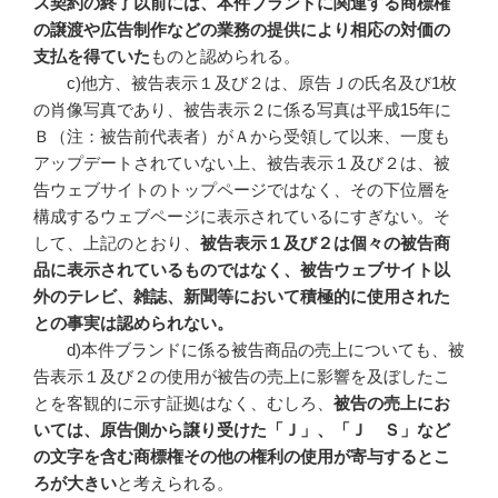
ス契約の終了以前には、本件ブランドに関連する商標権
の譲渡や広告制作などの業務の提供により相応の対価の
支払を得ていた
ものと認められる。
c)他方、被告表示１及び２は、原告Ｊの氏名及び1枚
の肖像写真であり、被告表示２に係る写真は平成15年に
Ｂ（注：被告前代表者）がＡから受領して以来、一度も
アップデートされていない上、被告表示１及び２は、被
告ウェブサイトのトップページではなく、その下位層を
構成するウェブページに表示されているにすぎない。そ
して、上記のとおり、
被告表示１及び２は個々の被告商
品に表示されているものではなく、被告ウェブサイト以
外のテレビ、雑誌、新聞等において積極的に使用された
との事実は認められない。
d)本件ブランドに係る被告商品の売上についても、被
告表示１及び２の使用が被告の売上に影響を及ぼしたこ
とを客観的に示す証拠はなく、むしろ、
被告の売上にお
いては、原告側から譲り受けた「Ｊ」、「Ｊ Ｓ」など
の文字を含む商標権その他の権利の使用が寄与するとこ
ろが大きい
と考えられる。