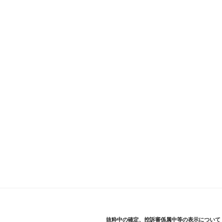
抜粋中の確定、控訴審係属中等の表示について