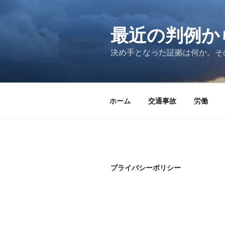
コ
ン
テ
最近の判例か
ン
決め手となった証拠は何か。そ
ツ
へ
ス
キ
ホーム
交通事故
労働
ッ
プ
プライバシーポリシー